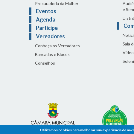
Procuradoria da Mulher
Audiên
e Sem
Eventos
Distri
Agenda
Com
Participe
Notíci
Vereadores
Sala 
Conheça os Vereadores
Vídeo
Bancadas e Blocos
Solen
Conselhos
Utilizamos cookies para melhorar sua experiência de nav