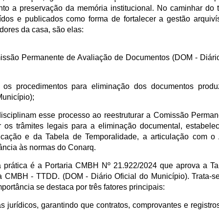
uanto a preservação da memória institucional. No caminhar do 
ídos e publicados como forma de fortalecer a gestão arquiví
dores da casa, são elas:
missão Permanente de Avaliação de Documentos (DOM - Diário
 os procedimentos para eliminação dos documentos produ
unicípio);
disciplinam esse processo ao reestruturar a Comissão Perma
os trâmites legais para a eliminação documental, estabele
icação e da Tabela de Temporalidade, a articulação com o 
vância às normas do Conarq.
a prática é a Portaria CMBH Nº 21.922/2024 que aprova a Ta
CMBH - TTDD. (DOM - Diário Oficial do Município). Trata-s
ortância se destaca por três fatores principais:
 jurídicos, garantindo que contratos, comprovantes e registros