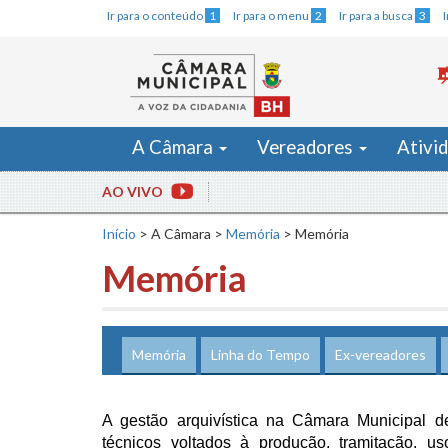
Ir para o conteúdo
1
Ir para o menu
2
Ir para a busca
3
A Câmara
Vereadores
Ativi
AO VIVO
Início
>
A Câmara
>
Memória
>
Memória
Memória
Memória
Linha do Tempo
Ex-vereadores
A gestão arquivística na Câmara Municipal d
técnicos voltados à produção, tramitação, us