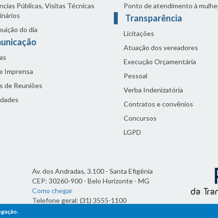
cias Públicas, Visitas Técnicas
Ponto de atendimento à mulhe
inários
Transparência
buição do dia
Licitações
unicação
Atuação dos vereadores
as
Execução Orçamentária
de Imprensa
Pessoal
s de Reuniões
Verba Indenizatória
idades
Contratos e convênios
Concursos
LGPD
Av. dos Andradas, 3.100 - Santa Efigênia
CEP: 30260-900 - Belo Horizonte - MG
Como chegar
Telefone geral: (31) 3555-1100
Horário de funcionamento:
egação.