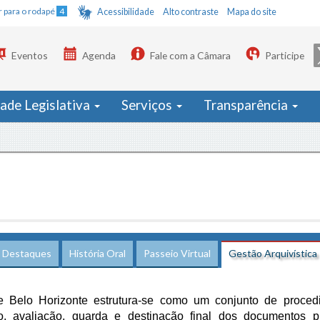
Ir para o rodapé
4
Acessibilidade
Alto contraste
Mapa do site
Eventos
Agenda
Fale com a Câmara
Participe
dade Legislativa
Serviços
Transparência
Destaques
História Oral
Passeio Virtual
Gestão Arquivística
e Belo Horizonte estrutura-se como um conjunto de proced
o, avaliação, guarda e destinação final dos documentos pú