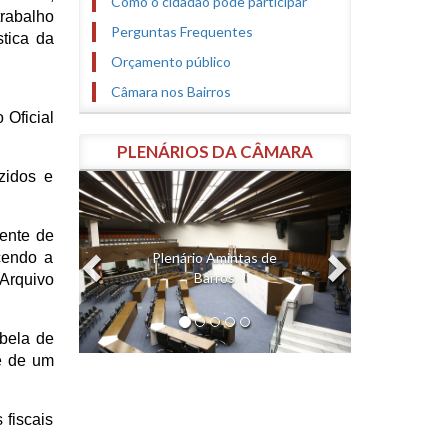
Como o cidadão pode participar
trabalho
Perguntas Frequentes
stica da
Orçamento público
Câmara nos Bairros
 Oficial
PLENÁRIOS DA CÂMARA
zidos e
Anterior
Próximo
nente de
Plenário Amintas de
cendo a
Barros
Arquivo
bela de
e de um
 fiscais