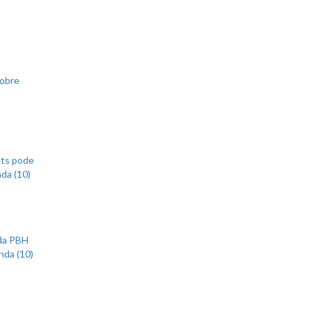
sobre
ets pode
nda (10)
 da PBH
nda (10)