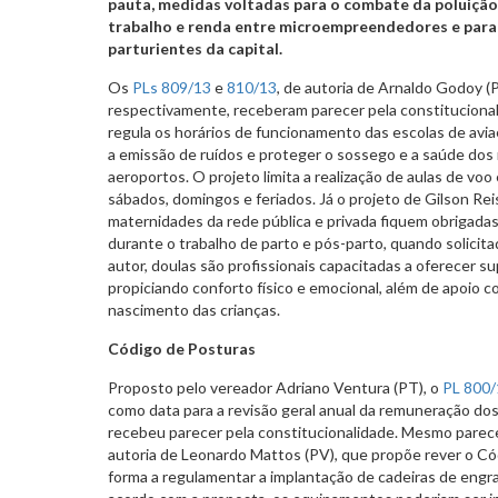
pauta, medidas voltadas para o combate da poluição
trabalho e renda entre microempreendedores e para 
parturientes da capital.
Os
PLs 809/13
e
810/13
, de autoria de Arnaldo Godoy (
respectivamente, receberam parecer pela constitucionali
regula os horários de funcionamento das escolas de avia
a emissão de ruídos e proteger o sossego e a saúde do
aeroportos. O projeto limita a realização de aulas de vo
sábados, domingos e feriados. Já o projeto de Gilson Rei
maternidades da rede pública e privada fiquem obrigadas
durante o trabalho de parto e pós-parto, quando solicit
autor, doulas são profissionais capacitadas a oferecer su
propiciando conforto físico e emocional, além de apoio c
nascimento das crianças.
Código de Posturas
Proposto pelo vereador Adriano Ventura (PT), o
PL 800/
como data para a revisão geral anual da remuneração dos
recebeu parecer pela constitucionalidade. Mesmo parece
autoria de Leonardo Mattos (PV), que propõe rever o Cód
forma a regulamentar a implantação de cadeiras de engra