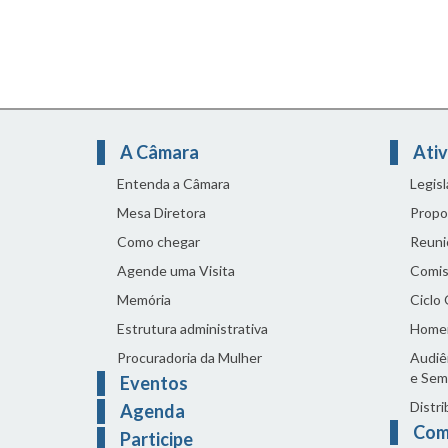
A Câmara
Ativ
Entenda a Câmara
Legis
Mesa Diretora
Propo
Como chegar
Reuni
Agende uma Visita
Comis
Memória
Ciclo
Estrutura administrativa
Home
Procuradoria da Mulher
Audiên
e Sem
Eventos
Distri
Agenda
Com
Participe