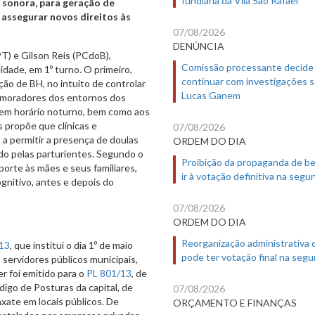
 sonora, para geração de
assegurar novos direitos às
07/08/2026
DENÚNCIA
PT) e Gilson Reis (PCdoB),
Comissão processante decide
dade, em 1º turno. O primeiro,
continuar com investigações 
ção de BH, no intuito de controlar
Lucas Ganem
s moradores dos entornos dos
o em horário noturno, bem como aos
s propõe que clínicas e
07/08/2026
 a permitir a presença de doulas
ORDEM DO DIA
ado pelas parturientes. Segundo o
Proibição da propaganda de b
porte às mães e seus familiares,
ir à votação definitiva na segu
ognitivo, antes e depois do
07/08/2026
ORDEM DO DIA
Reorganização administrativa
13
, que institui o dia 1º de maio
pode ter votação final na segu
 servidores públicos municipais,
r foi emitido para o
PL 801/13
, de
igo de Posturas da capital, de
07/08/2026
xate em locais públicos. De
ORÇAMENTO E FINANÇAS