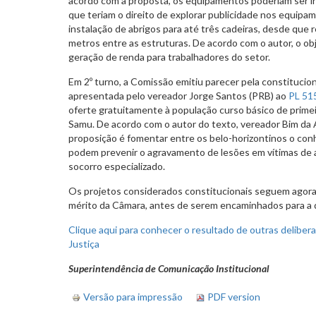
acordo com a proposta, os equipamentos poderiam ser i
que teriam o direito de explorar publicidade nos equipa
instalação de abrigos para até três cadeiras, desde que 
metros entre as estruturas. De acordo com o autor, o obje
geração de renda para trabalhadores do setor.
Em 2º turno, a Comissão emitiu parecer pela constitucio
apresentada pelo vereador Jorge Santos (PRB) ao
PL 51
oferte gratuitamente à população curso básico de primei
Samu. De acordo com o autor do texto, vereador Bim da 
proposição é fomentar entre os belo-horizontinos o co
podem prevenir o agravamento de lesões em vítimas de 
socorro especializado.
Os projetos considerados constitucionais seguem agora
mérito da Câmara, antes de serem encaminhados para a 
Clique aqui para conhecer o resultado de outras deliber
Justiça
Superintendência de Comunicação Institucional
Versão para impressão
PDF version