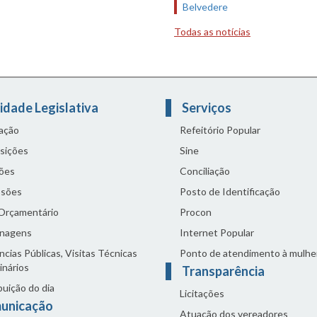
Belvedere
Todas as notícias
idade Legislativa
Serviços
lação
Refeitório Popular
sições
Sine
ões
Conciliação
sões
Posto de Identificação
 Orçamentário
Procon
nagens
Internet Popular
cias Públicas, Visitas Técnicas
Ponto de atendimento à mulhe
inários
Transparência
buição do dia
Licitações
unicação
Atuação dos vereadores