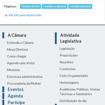
Tópicos:
Ordem do Dia
reunião ordinária
reunião plenária
Versão para impressão
A Câmara
Atividade
Legislativa
Entenda a Câmara
Legislação
Mesa Diretora
Proposições
Como chegar
Reuniões
Agende uma Visita
Comissões
Memória
Ciclo Orçamentário
Estrutura administrativa
Homenagens
Procuradoria da Mulher
Eventos
Audiências Públicas, Visitas
Técnicas e Seminários
Agenda
Distribuição do dia
Participe