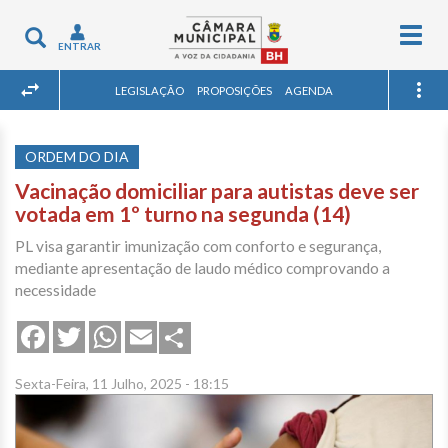
Togg
Toggle
ENTRAR
navig
navigation
LEGISLAÇÃO
PROPOSIÇÕES
AGENDA
ORDEM DO DIA
Vacinação domiciliar para autistas deve ser
votada em 1º turno na segunda (14)
PL visa garantir imunização com conforto e segurança,
mediante apresentação de laudo médico comprovando a
necessidade
Share
Facebook
Twitter
WhatsApp
Email
Sexta-Feira, 11 Julho, 2025 - 18:15