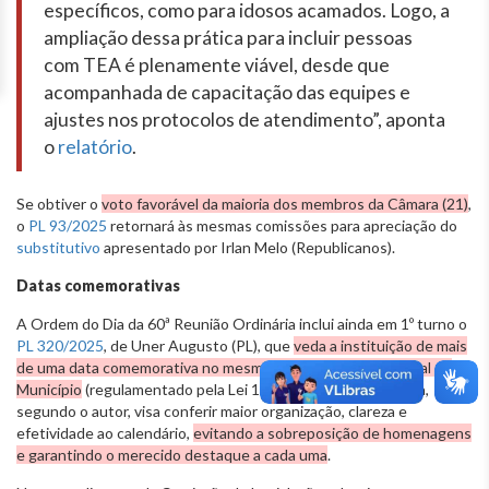
específicos, como para idosos acamados. Logo, a
ampliação dessa prática para incluir pessoas
com TEA é plenamente viável, desde que
acompanhada de capacitação das equipes e
ajustes nos protocolos de atendimento”, aponta
o
relatório
.
Se obtiver o
voto favorável da maioria dos membros da Câmara (21)
,
o
PL 93/2025
retornará às mesmas comissões para apreciação do
substitutivo
apresentado por Irlan Melo (Republicanos).
Datas comemorativas
A Ordem do Dia da 60ª Reunião Ordinária inclui ainda em 1º turno o
PL 320/2025
, de Uner Augusto (PL), que
veda a instituição de mais
de uma data comemorativa no mesmo dia no calendário oficial do
Município
(regulamentado pela Lei 11.397/2022). A proposta,
segundo o autor, visa conferir maior organização, clareza e
efetividade ao calendário,
evitando a sobreposição de homenagens
e garantindo o merecido destaque a cada uma
.