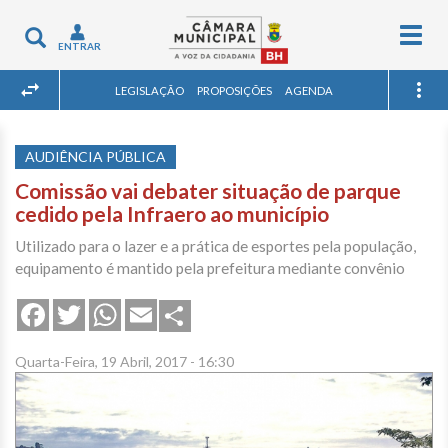
Togg
Toggle
ENTRAR
navig
navigation
LEGISLAÇÃO
PROPOSIÇÕES
AGENDA
AUDIÊNCIA PÚBLICA
Comissão vai debater situação de parque
cedido pela Infraero ao município
Utilizado para o lazer e a prática de esportes pela população,
equipamento é mantido pela prefeitura mediante convênio
Share
Facebook
Twitter
WhatsApp
Email
Quarta-Feira, 19 Abril, 2017 - 16:30