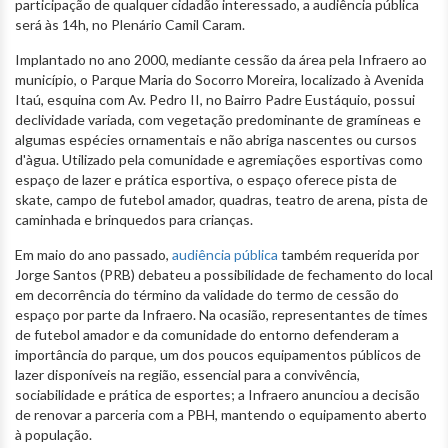
participação de qualquer cidadão interessado, a audiência pública
será às 14h, no Plenário Camil Caram.
Implantado no ano 2000, mediante cessão da área pela Infraero ao
município, o Parque Maria do Socorro Moreira, localizado à Avenida
Itaú, esquina com Av. Pedro II, no Bairro Padre Eustáquio, possui
declividade variada, com vegetação predominante de gramíneas e
algumas espécies ornamentais e não abriga nascentes ou cursos
d'àgua. Utilizado pela comunidade e agremiações esportivas como
espaço de lazer e prática esportiva, o espaço oferece pista de
skate, campo de futebol amador, quadras, teatro de arena, pista de
caminhada e brinquedos para crianças.
Em maio do ano passado,
audiência pública
também requerida por
Jorge Santos (PRB) debateu a possibilidade de fechamento do local
em decorrência do término da validade do termo de cessão do
espaço por parte da Infraero. Na ocasião, representantes de times
de futebol amador e da comunidade do entorno defenderam a
importância do parque, um dos poucos equipamentos públicos de
lazer disponíveis na região, essencial para a convivência,
sociabilidade e prática de esportes; a Infraero anunciou a decisão
de renovar a parceria com a PBH, mantendo o equipamento aberto
à população.