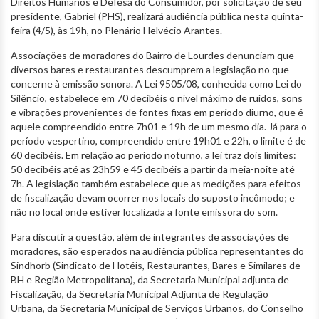
Direitos Humanos e Defesa do Consumidor, por solicitação de seu
presidente, Gabriel (PHS), realizará audiência pública nesta quinta-
feira (4/5), às 19h, no Plenário Helvécio Arantes.
Associações de moradores do Bairro de Lourdes denunciam que
diversos bares e restaurantes descumprem a legislação no que
concerne à emissão sonora. A Lei 9505/08, conhecida como Lei do
Silêncio, estabelece em 70 decibéis o nível máximo de ruídos, sons
e vibrações provenientes de fontes fixas em período diurno, que é
aquele compreendido entre 7h01 e 19h de um mesmo dia. Já para o
período vespertino, compreendido entre 19h01 e 22h, o limite é de
60 decibéis. Em relação ao período noturno, a lei traz dois limites:
50 decibéis até as 23h59 e 45 decibéis a partir da meia-noite até
7h. A legislação também estabelece que as medições para efeitos
de fiscalização devam ocorrer nos locais do suposto incômodo; e
não no local onde estiver localizada a fonte emissora do som.
Para discutir a questão, além de integrantes de associações de
moradores, são esperados na audiência pública representantes do
Sindhorb (Sindicato de Hotéis, Restaurantes, Bares e Similares de
BH e Região Metropolitana), da Secretaria Municipal adjunta de
Fiscalização, da Secretaria Municipal Adjunta de Regulação
Urbana, da Secretaria Municipal de Serviços Urbanos, do Conselho