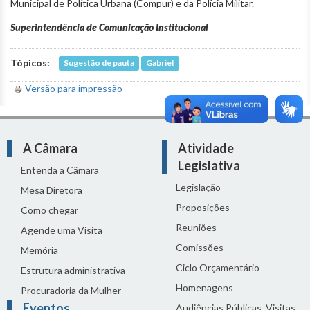
Municipal de Política Urbana (Compur) e da Polícia Militar.
Superintendência de Comunicação Institucional
Tópicos:
Sugestão de pauta
Gabriel
Versão para impressão
A Câmara
Atividade
Legislativa
Entenda a Câmara
Legislação
Mesa Diretora
Proposições
Como chegar
Reuniões
Agende uma Visita
Comissões
Memória
Ciclo Orçamentário
Estrutura administrativa
Homenagens
Procuradoria da Mulher
Eventos
Audiências Públicas, Visitas