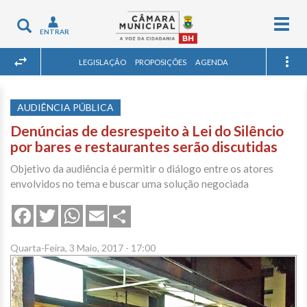
Togg
Toggle
ENTRAR
navig
navigation
LEGISLAÇÃO
PROPOSIÇÕES
AGENDA
AUDIÊNCIA PÚBLICA
Denúncias de desrespeito à Lei do Silêncio
por bares e restaurantes serão discutidas
Objetivo da audiência é permitir o diálogo entre os atores
envolvidos no tema e buscar uma solução negociada
Share
Facebook
Twitter
WhatsApp
Email
Quarta-Feira, 3 Maio, 2017 - 17:00