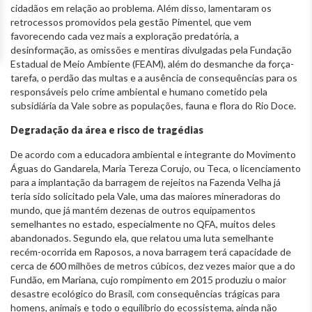
cidadãos em relação ao problema. Além disso, lamentaram os
retrocessos promovidos pela gestão Pimentel, que vem
favorecendo cada vez mais a exploração predatória, a
desinformação, as omissões e mentiras divulgadas pela Fundação
Estadual de Meio Ambiente (FEAM), além do desmanche da força-
tarefa, o perdão das multas e a ausência de consequências para os
responsáveis pelo crime ambiental e humano cometido pela
subsidiária da Vale sobre as populações, fauna e flora do Rio Doce.
Degradação da área e risco de tragédias
De acordo com a educadora ambiental e integrante do Movimento
Águas do Gandarela, Maria Tereza Corujo, ou Teca, o licenciamento
para a implantação da barragem de rejeitos na Fazenda Velha já
teria sido solicitado pela Vale, uma das maiores mineradoras do
mundo, que já mantém dezenas de outros equipamentos
semelhantes no estado, especialmente no QFA, muitos deles
abandonados. Segundo ela, que relatou uma luta semelhante
recém-ocorrida em Raposos, a nova barragem terá capacidade de
cerca de 600 milhões de metros cúbicos, dez vezes maior que a do
Fundão, em Mariana, cujo rompimento em 2015 produziu o maior
desastre ecológico do Brasil, com consequências trágicas para
homens, animais e todo o equilíbrio do ecossistema, ainda não