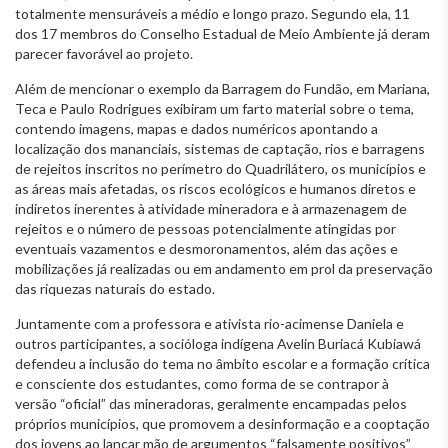
totalmente mensuráveis a médio e longo prazo. Segundo ela, 11
dos 17 membros do Conselho Estadual de Meio Ambiente já deram
parecer favorável ao projeto.
Além de mencionar o exemplo da Barragem do Fundão, em Mariana,
Teca e Paulo Rodrigues exibiram um farto material sobre o tema,
contendo imagens, mapas e dados numéricos apontando a
localização dos mananciais, sistemas de captação, rios e barragens
de rejeitos inscritos no perímetro do Quadrilátero, os municípios e
as áreas mais afetadas, os riscos ecológicos e humanos diretos e
indiretos inerentes à atividade mineradora e à armazenagem de
rejeitos e o número de pessoas potencialmente atingidas por
eventuais vazamentos e desmoronamentos, além das ações e
mobilizações já realizadas ou em andamento em prol da preservação
das riquezas naturais do estado.
Juntamente com a professora e ativista rio-acimense Daniela e
outros participantes, a socióloga indígena Avelin Buriacá Kubiawá
defendeu a inclusão do tema no âmbito escolar e a formação crítica
e consciente dos estudantes, como forma de se contrapor à
versão “oficial” das mineradoras, geralmente encampadas pelos
próprios municípios, que promovem a desinformação e a cooptação
dos jovens ao lançar mão de argumentos “falsamente positivos”