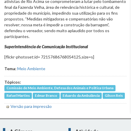
ativistas de Rio Acima se comprometeram a lutar pelo tombamento
final da Fazenda Velha, área de relevância histórica e cultural, de
propriedade do município, impedindo sua utilização para os fins
propostos. “Medidas mitigadoras e compensatórias não vão
resolver; nossa meta é impedir a construção da barragem”,
defendeu o vereador, sendo muito aplaudido por todos os
participantes.
Superintendência de Comunicação Institucional
[flickr-photoset:id= 72157686768054125,size=s]
Tema:
Meio Ambiente
Tópicos:
Comissão de Meio Ambiente, Defesa dos Animais e Política Urbana
Rafael Martins
Edmar Branco
Eduardo da Ambulância
Gilson Reis
Versão para impressão