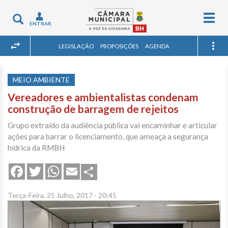
Togg
Toggle
ENTRAR
navig
navigation
LEGISLAÇÃO
PROPOSIÇÕES
AGENDA
MEIO AMBIENTE
Vereadores e ambientalistas condenam
construção de barragem de rejeitos
Grupo extraído da audiência pública vai encaminhar e articular
ações para barrar o licenciamento, que ameaça a segurança
hídrica da RMBH
Share
Facebook
Twitter
WhatsApp
Email
Terça-Feira, 25 Julho, 2017 - 20:45