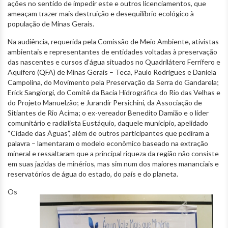
ações no sentido de impedir este e outros licenciamentos, que
ameaçam trazer mais destruição e desequilíbrio ecológico à
população de Minas Gerais.
Na audiência, requerida pela Comissão de Meio Ambiente, ativistas
ambientais e representantes de entidades voltadas à preservação
das nascentes e cursos d’água situados no Quadrilátero Ferrífero e
Aquífero (QFA) de Minas Gerais – Teca, Paulo Rodrigues e Daniela
Campolina, do Movimento pela Preservação da Serra do Gandarela;
Erick Sangiorgi, do Comitê da Bacia Hidrográfica do Rio das Velhas e
do Projeto Manuelzão; e Jurandir Persichini, da Associação de
Sitiantes de Rio Acima; o ex-vereador Benedito Damião e o líder
comunitário e radialista Eustáquio, daquele município, apelidado
“Cidade das Águas”, além de outros participantes que pediram a
palavra – lamentaram o modelo econômico baseado na extração
mineral e ressaltaram que a principal riqueza da região não consiste
em suas jazidas de minérios, mas sim num dos maiores mananciais e
reservatórios de água do estado, do país e do planeta.
Os