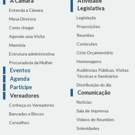
A Câmara
Atividade
Legislativa
Entenda a Câmara
Legislação
Mesa Diretora
Proposições
Como chegar
Reuniões
Agende uma Visita
Comissões
Memória
Ciclo Orçamentário
Estrutura administrativa
Homenagens
Procuradoria da Mulher
Eventos
Audiências Públicas, Visitas
Técnicas e Seminários
Agenda
Distribuição do dia
Participe
Comunicação
Vereadores
Notícias
Conheça os Vereadores
Sala de Imprensa
Bancadas e Blocos
Vídeos de Reuniões
Conselhos
Solenidades