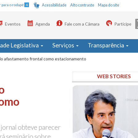
Ir para o rodapé
4
Acessibilidade
Alto contraste
Mapa do site
Eventos
Agenda
Fale com a Câmara
Participe
dade Legislativa
Serviços
Transparência
o do afastamento frontal como estacionamento
WEB STORIES
o
como
 jornal obteve parecer
rá seminário sobre