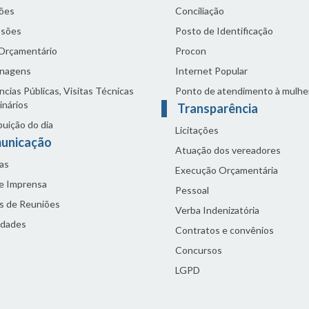
ões
Conciliação
sões
Posto de Identificação
 Orçamentário
Procon
nagens
Internet Popular
cias Públicas, Visitas Técnicas
Ponto de atendimento à mulhe
inários
Transparência
buição do dia
Licitações
unicação
Atuação dos vereadores
as
Execução Orçamentária
de Imprensa
Pessoal
s de Reuniões
Verba Indenizatória
idades
Contratos e convênios
Concursos
LGPD