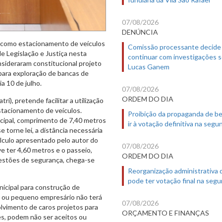
07/08/2026
DENÚNCIA
l como estacionamento de veículos
Comissão processante decide
e Legislação e Justiça nesta
continuar com investigações 
sideraram constitucional projeto
Lucas Ganem
 para exploração de bancas de
ia 10 de julho.
07/08/2026
ORDEM DO DIA
ri), pretende facilitar a utilização
stacionamento de veículos.
Proibição da propaganda de b
icipal, comprimento de 7,40 metros
ir à votação definitiva na segu
e torne lei, a distância necessária
cálculo apresentado pelo autor do
07/08/2026
e ter 4,60 metros e o passeio,
ORDEM DO DIA
uestões de segurança, chega-se
Reorganização administrativa
pode ter votação final na segu
nicipal para construção de
 ou pequeno empresário não terá
07/08/2026
olvimento de caros projetos para
ORÇAMENTO E FINANÇAS
s, podem não ser aceitos ou