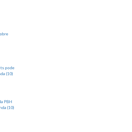
sobre
ets pode
nda (10)
 da PBH
nda (10)