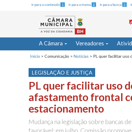
Ir para o conteúdo
1
Ir para o menu
2
Ir para a busca
3
A Câmara
Vereadores
Ativi
Início
>
Comunicação
>
Notícias
>
PL quer facilitar us
LEGISLAÇÃO E JUSTIÇA
PL quer facilitar uso d
afastamento frontal 
estacionamento
Mudança na legislação sobre bancas de
favorável; em julho, Comissão promove