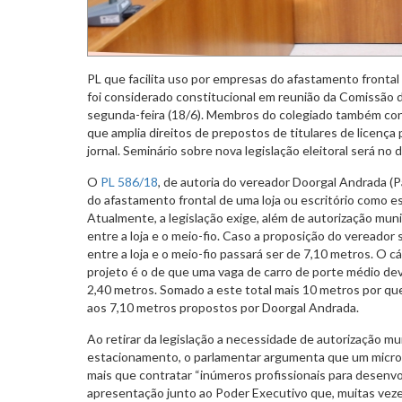
PL que facilita uso por empresas do afastamento fronta
foi considerado constitucional em reunião da Comissão d
segunda-feira (18/6). Membros do colegiado também con
que amplia direitos de prepostos de titulares de licença
jornal. Seminário sobre nova legislação eleitoral será no d
O
PL 586/18
, de autoria do vereador Doorgal Andrada (Pat
do afastamento frontal de uma loja ou escritório como e
Atualmente, a legislação exige, além de autorização mun
entre a loja e o meio-fio. Caso a proposição do vereador s
entre a loja e o meio-fio passará ser de 7,10 metros. O 
projeto é o de que uma vaga de carro de porte médio dev
2,40 metros. Somado a este total mais 10 metros por q
aos 7,10 metros propostos por Doorgal Andrada.
Ao retirar da legislação a necessidade de autorização mu
estacionamento, o parlamentar argumenta que um micro
mais que contratar “inúmeros profissionais para desenv
apresentação junto ao Poder Executivo que, muitas veze