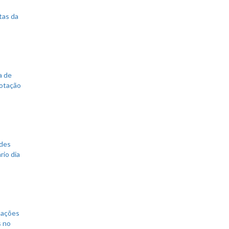
tas da
a de
votação
ades
rio dia
mações
s no