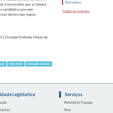
Belvedere
ral, é necessário que a Câmara
 os candidatos possam
Todas as notícias
stas dentro das regras
C), Doorgal Andrada, Dimas da
ada
Irlan Melo
Reinaldo Gomes
idade Legislativa
Serviços
lação
Refeitório Popular
sições
Sine