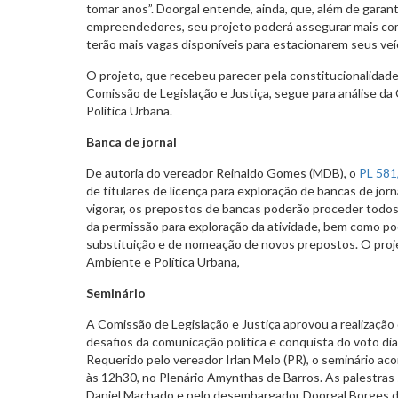
tomar anos”. Doorgal entende, ainda, que, além de garant
empreendedores, seu projeto poderá assegurar mais co
terão mais vagas disponíveis para estacionarem seus veí
O projeto, que recebeu parecer pela constitucionalidade
Comissão de Legislação e Justiça, segue para análise d
Política Urbana.
Banca de jornal
De autoria do vereador Reinaldo Gomes (MDB), o
PL 581
de titulares de licença para exploração de bancas de jor
vigorar, os prepostos de bancas poderão proceder todos
da permissão para exploração da atividade, bem como po
substituição e de nomeação de novos prepostos. O proj
Ambiente e Política Urbana,
Seminário
A Comissão de Legislação e Justiça aprovou a realização 
desafios da comunicação política e conquista do voto dian
Requerido pelo vereador Irlan Melo (PR), o seminário aco
às 12h30, no Plenário Amynthas de Barros. As palestras 
Daniel Machado e pelo desembargador Doorgal Borges 