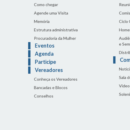
Como chegar
Reuni
Agende uma Visita
Comis
Memória
Ciclo
Estrutura administrativa
Home
Procuradoria da Mulher
Audiên
e Sem
Eventos
Distri
Agenda
Com
Participe
Notíci
Vereadores
Sala 
Conheça os Vereadores
Vídeo
Bancadas e Blocos
Solen
Conselhos