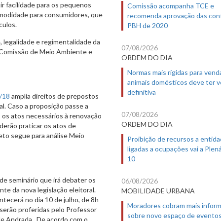
ir facilidade para os pequenos
Comissão acompanha TCE e
modidade para consumidores, que
recomenda aprovação das con
culos.
PBH de 2020
, legalidade e regimentalidade da
07/08/2026
a Comissão de Meio Ambiente e
ORDEM DO DIA
Normas mais rígidas para vend
animais domésticos deve ter 
definitiva
/18
amplia direitos de prepostos
nal. Caso a proposição passe a
07/08/2026
 os atos necessários à renovação
ORDEM DO DIA
derão praticar os atos de
eto segue para análise Meio
Proibição de recursos a entid
ligadas a ocupações vai a Plená
10
de seminário que irá debater os
06/08/2026
te da nova legislação eleitoral.
MOBILIDADE URBANA
ntecerá no dia 10 de julho, de 8h
Moradores cobram mais infor
serão proferidas pelo Professor
sobre novo espaço de evento
de Andrada. De acordo com o