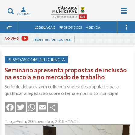
Togg
Toggle
ENTRAR
navig
navigation
LEGISLAÇÃO
PROPOSIÇÕES
AGENDA
Assista às reuniões em tempo real
AO VIVO
PESSOAS COM DEFICIÊNCIA
Seminário apresenta propostas de inclusão
na escola e no mercado de trabalho
Serie de debates vem colhendo sugestões populares para
qualificar a legislação sobre o tema em âmbito municipal
Share
Facebook
Twitter
WhatsApp
Email
Terça-Feira, 20 Novembro, 2018 - 16:15