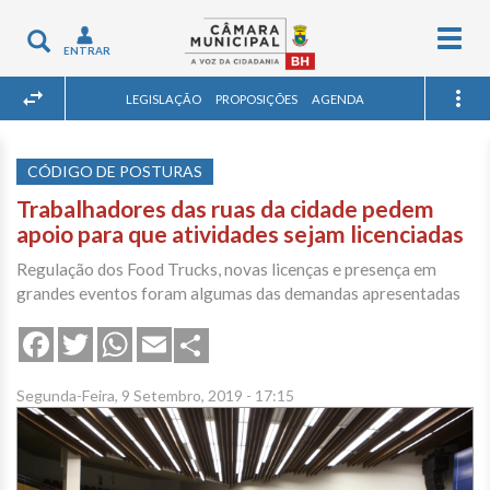
Togg
Toggle
ENTRAR
navig
navigation
LEGISLAÇÃO
PROPOSIÇÕES
AGENDA
CÓDIGO DE POSTURAS
Trabalhadores das ruas da cidade pedem
apoio para que atividades sejam licenciadas
Regulação dos Food Trucks, novas licenças e presença em
grandes eventos foram algumas das demandas apresentadas
Share
Facebook
Twitter
WhatsApp
Email
Segunda-Feira, 9 Setembro, 2019 - 17:15