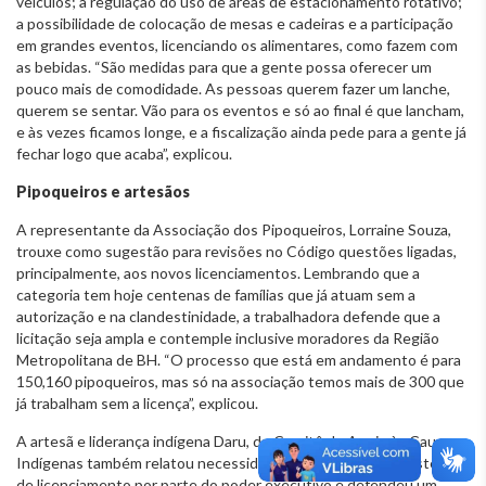
veículos; a regulação do uso de áreas de estacionamento rotativo;
a possibilidade de colocação de mesas e cadeiras e a participação
em grandes eventos, licenciando os alimentares, como fazem com
as bebidas. “São medidas para que a gente possa oferecer um
pouco mais de comodidade. As pessoas querem fazer um lanche,
querem se sentar. Vão para os eventos e só ao final é que lancham,
e às vezes ficamos longe, e a fiscalização ainda pede para a gente já
fechar logo que acaba”, explicou.
Pipoqueiros e artesãos
A representante da Associação dos Pipoqueiros, Lorraine Souza,
trouxe como sugestão para revisões no Código questões ligadas,
principalmente, aos novos licenciamentos. Lembrando que a
categoria tem hoje centenas de famílias que já atuam sem a
autorização e na clandestinidade, a trabalhadora defende que a
licitação seja ampla e contemple inclusive moradores da Região
Metropolitana de BH. “O processo que está em andamento é para
150,160 pipoqueiros, mas só na associação temos mais de 300 que
já trabalham sem a licença”, explicou.
A artesã e liderança indígena Daru, do Comitê de Apoio às Causas
Indígenas também relatou necessidade de ampliação dos sistemas
de licenciamento por parte do poder executivo e defendeu um