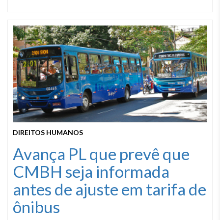
DIREITOS HUMANOS
Avança PL que prevê que
CMBH seja informada
antes de ajuste em tarifa de
ônibus