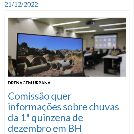
21/12/2022
DRENAGEM URBANA
Comissão quer
informações sobre chuvas
da 1ª quinzena de
dezembro em BH