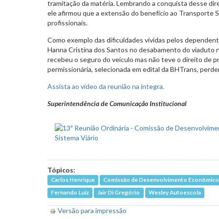
tramitação da matéria. Lembrando a conquista desse direi
ele afirmou que a extensão do benefício ao Transporte S
profissionais.
Como exemplo das dificuldades vividas pelos dependente
Hanna Cristina dos Santos no desabamento do viaduto na 
recebeu o seguro do veículo mas não teve o direito de pr
permissionária, selecionada em edital da BHTrans, perde
Assista ao vídeo da reunião na íntegra.
Superintendência de Comunicação Institucional
Tópicos:
Carlos Henrique
Comissão de Desenvolvimento Econômico, 
Fernando Luiz
Jair Di Gregório
Wesley Autoescola
Versão para impressão