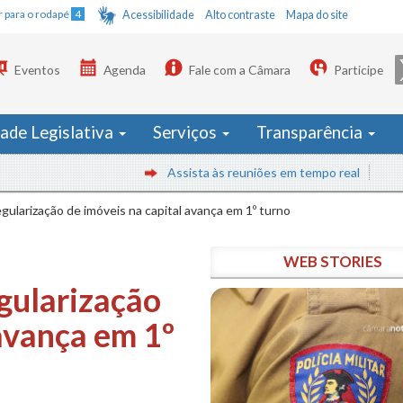
Ir para o rodapé
4
Acessibilidade
Alto contraste
Mapa do site
Eventos
Agenda
Fale com a Câmara
Participe
dade Legislativa
Serviços
Transparência
Assista às reuniões em tempo real
regularização de imóveis na capital avança em 1º turno
WEB STORIES
egularização
 avança em 1º