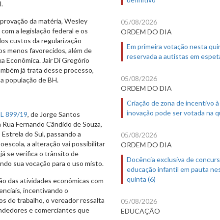
.
aprovação da matéria, Wesley
05/08/2026
com a legislação federal e os
ORDEM DO DIA
dos custos da regularização
Em primeira votação nesta quin
aos menos favorecidos, além de
reservada a autistas em espet
xa Econômica. Jair Di Gregório
ambém já trata desse processo,
05/08/2026
 a população de BH.
ORDEM DO DIA
Criação de zona de incentivo à
inovação pode ser votada na qu
L 899/19
, de Jorge Santos
o a Rua Fernando Cândido de Souza,
 Estrela do Sul, passando a
05/08/2026
escola, a alteração vai possibilitar
ORDEM DO DIA
 se verifica o trânsito de
Docência exclusiva de concur
ando sua vocação para o uso misto.
educação infantil em pauta ne
quinta (6)
ção das atividades econômicas com
enciais, incentivando o
s de trabalho, o vereador ressalta
05/08/2026
endedores e comerciantes que
EDUCAÇÃO