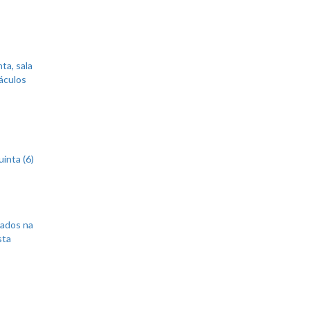
ta, sala
áculos
inta (6)
sados na
sta