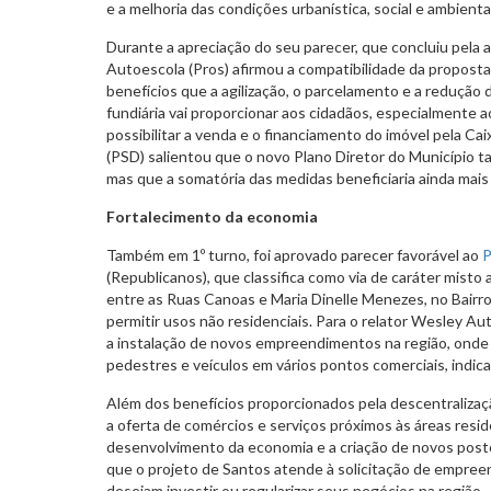
e a melhoria das condições urbanística, social e ambiental
Durante a apreciação do seu parecer, que concluiu pela 
Autoescola (Pros) afirmou a compatibilidade da proposta 
benefícios que a agilização, o parcelamento e a redução 
fundiária vai proporcionar aos cidadãos, especialmente 
possibilitar a venda e o financiamento do imóvel pela Cai
(PSD) salientou que o novo Plano Diretor do Município t
mas que a somatória das medidas beneficiaria ainda mais
Fortalecimento da economia
Também em 1º turno, foi aprovado parecer favorável ao
P
(Republicanos), que classifica como via de caráter mist
entre as Ruas Canoas e Maria Dinelle Menezes, no Bairro
permitir usos não residenciais. Para o relator Wesley Auto
a instalação de novos empreendimentos na região, onde já
pedestres e veículos em vários pontos comerciais, indic
Além dos benefícios proporcionados pela descentraliza
a oferta de comércios e serviços próximos às áreas resid
desenvolvimento da economia e a criação de novos posto
que o projeto de Santos atende à solicitação de empre
desejam investir ou regularizar seus negócios na região.