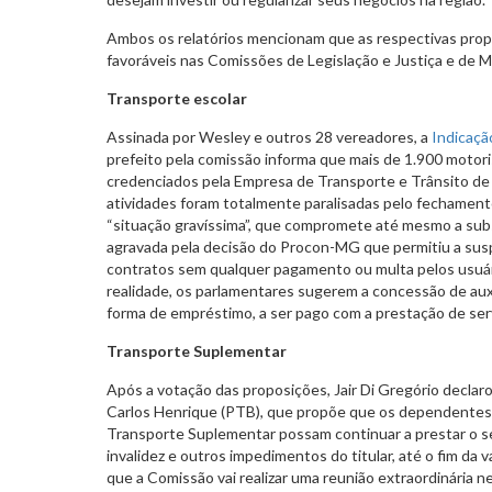
Ambos os relatórios mencionam que as respectivas prop
favoráveis nas Comissões de Legislação e Justiça e de M
Transporte escolar
Assinada por Wesley e outros 28 vereadores, a
Indicaçã
prefeito pela comissão informa que mais de 1.900 motori
credenciados pela Empresa de Transporte e Trânsito de 
atividades foram totalmente paralisadas pelo fechamen
“situação gravíssima”, que compromete até mesmo a subsi
agravada pela decisão do Procon-MG que permitiu a su
contratos sem qualquer pagamento ou multa pelos usuár
realidade, os parlamentares sugerem a concessão de auxí
forma de empréstimo, a ser pago com a prestação de ser
Transporte Suplementar
Após a votação das proposições, Jair Di Gregório declar
Carlos Henrique (PTB), que propõe que os dependentes
Transporte Suplementar possam continuar a prestar o se
invalidez e outros impedimentos do titular, até o fim da
que a Comissão vai realizar uma reunião extraordinária ne