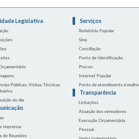
idade Legislativa
Serviços
lação
Refeitório Popular
sições
Sine
ões
Conciliação
sões
Posto de Identificação
 Orçamentário
Procon
nagens
Internet Popular
cias Públicas, Visitas Técnicas
Ponto de atendimento à mulhe
inários
Transparência
buição do dia
Licitações
unicação
Atuação dos vereadores
as
Execução Orçamentária
de Imprensa
Pessoal
s de Reuniões
Verba Indenizatória