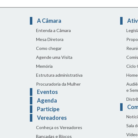
A Câmara
Ativ
Entenda a Câmara
Legis
Mesa Diretora
Propo
Como chegar
Reuni
Agende uma Visita
Comis
Memória
Ciclo
Estrutura administrativa
Home
Procuradoria da Mulher
Audiên
e Sem
Eventos
Distri
Agenda
Com
Participe
Notíci
Vereadores
Sala 
Conheça os Vereadores
Vídeo
Bancadas e Blocos