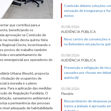
Comissão debate soluções co
sensação de insegurança e fur
motos
mentar que contribui para a
05/08/2026
zonte, beneficiando os
AUDIÊNCIA PÚBLICA
pela aprovação na Comissão de
Novo centro de convenções e
 na reunião desta quinta-feira
no Belvedere em pauta na quin
da Regional Oeste, incentivando o
vos postos de trabalho também
 ainda o encaminhamento de
05/08/2026
imo emergencial aos operadores do
AUDIÊNCIA PÚBLICA
Prevenção e mitigação de risc
causados por chuvas em deba
ndiária Urbana (Reurb), proposta
quinta (6)
a titulação de ocupantes de
ocial à moradia e o pleno
ana. Para a aplicação das medidas
05/08/2026
issão de Regulação Fundiária. O
Plenário
habitação, saneamento ambiental e
Ressarcimento de despesas p
ioriza a permanência das pessoas
tratos a animais é aprovado e
o nível adequado de habitabilidade
definitivo