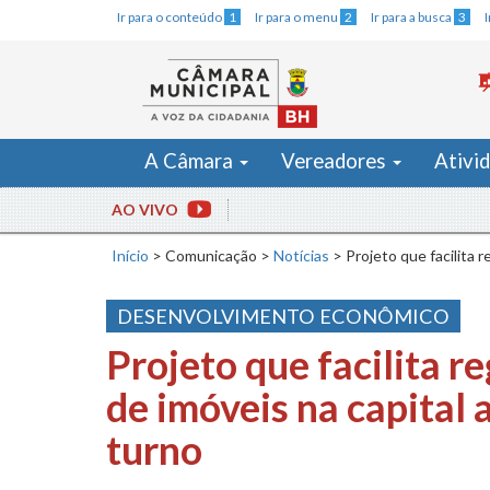
Ir para o conteúdo
1
Ir para o menu
2
Ir para a busca
3
A Câmara
Vereadores
Ativi
AO VIVO
Início
>
Comunicação
>
Notícias
>
Projeto que facilita 
DESENVOLVIMENTO ECONÔMICO
Projeto que facilita r
de imóveis na capital
turno