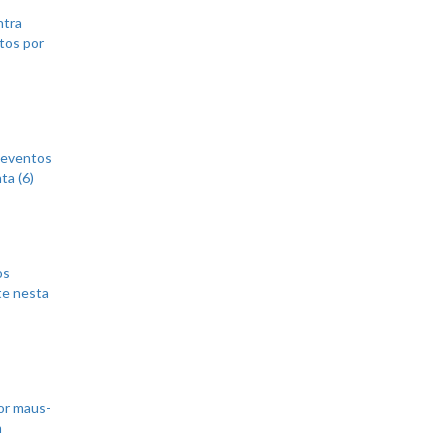
ntra
tos por
 eventos
ta (6)
os
te nesta
or maus-
m