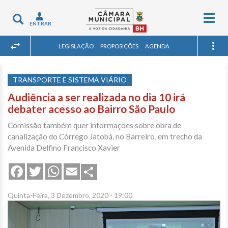
Togg
Toggle
ENTRAR
navig
navigation
LEGISLAÇÃO
PROPOSIÇÕES
AGENDA
TRANSPORTE E SISTEMA VIÁRIO
Audiência a ser realizada no dia 10 irá
debater acesso ao Bairro São Paulo
Comissão também quer informações sobre obra de
canalização do Córrego Jatobá, no Barreiro, em trecho da
Avenida Delfino Francisco Xavier
Share
Facebook
Twitter
WhatsApp
Email
Quinta-Feira, 3 Dezembro, 2020 - 19:00