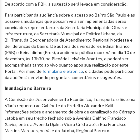
De acordo com a PBH, a sugestão será levada em consideração.
Para participar da audiência sobre o acesso ao Bairro São Paulo e as
possíveis mudanças que possam vir a ser implementadas serão
convidados representantes da Secretaria Municipal de Obras e
lnfraestrutura, da Secretaria Municipal de Política Urbana, da
BHTrans, da Coordenadoria de Atendimento Regional Nordeste e
de lideranças do bairro. De autoria dos vereadores Edmar Branco
(PSB) e Reinaldinho (Pros), a audiência pública ocorrerá no dia 10 de
dezembro, às 13h30, no Plenário Helvécio Arantes, e poderá ser
acompanhada tanto ao vivo quanto após sua realização por este
Portal. Por meio de
formulário eletrônico
, o cidadão pode participar
da audiência, enviando perguntas, comentários e sugestões.
Inundação no Barreiro
A Comissão de Desenvolvimento Econômico, Transporte e Sistema
Viário requereu ao Gabinete do Prefeito Alexandre Kalil
informações sobre o andamento de obra de canalização do Córrego
Jatobá em seu trecho fechado sob a Avenida Delfino Francisco
Xavier, entre a Avenida Djalma Vieira Cristo até a Rua Francisco
Martins Marques, no Vale do Jatobá, Regional Barreiro.