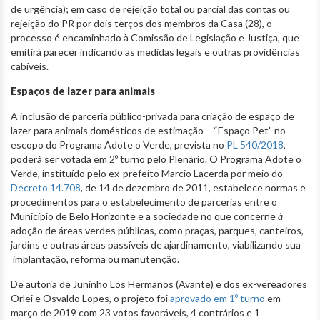
de urgência); em caso de rejeição total ou parcial das contas ou
rejeição do PR por dois terços dos membros da Casa (28), o
processo é encaminhado à Comissão de Legislação e Justiça, que
emitirá parecer indicando as medidas legais e outras providências
cabíveis.
Espaços de lazer para animais
A inclusão de parceria público-privada para criação de espaço de
lazer para animais domésticos de estimação – “Espaço Pet” no
escopo do Programa Adote o Verde, prevista no
PL 540/2018
,
poderá ser votada em 2º turno pelo Plenário. O Programa Adote o
Verde, instituído pelo ex-prefeito Marcio Lacerda por meio do
Decreto 14.708
, de 14 de dezembro de 2011, estabelece normas e
procedimentos para o estabelecimento de parcerias entre o
Município de Belo Horizonte e a sociedade no que concerne
à
adoção de áreas verdes públicas, como praças, parques, canteiros,
jardins e outras áreas passíveis de ajardinamento, viabilizando sua
implantação, reforma ou manutenção.
De autoria de Juninho Los Hermanos (Avante) e dos ex-vereadores
Orlei e Osvaldo Lopes, o projeto foi
aprovado em 1º turno
em
março de 2019 com 23 votos favoráveis, 4 contrários e 1