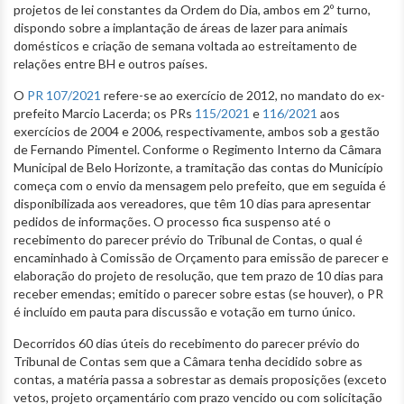
projetos de lei constantes da Ordem do Dia, ambos em 2º turno,
dispondo sobre a implantação de áreas de lazer para animais
domésticos e criação de semana voltada ao estreitamento de
relações entre BH e outros países.
O
PR 107/2021
refere-se ao exercício de 2012, no mandato do ex-
prefeito Marcio Lacerda; os PRs
115/2021
e
116/2021
aos
exercícios de 2004 e 2006, respectivamente, ambos sob a gestão
de Fernando Pimentel. Conforme o Regimento Interno da Câmara
Municipal de Belo Horizonte, a tramitação das contas do Município
começa com o envio da mensagem pelo prefeito, que em seguida é
disponibilizada aos vereadores, que têm 10 dias para apresentar
pedidos de informações. O processo fica suspenso até o
recebimento do parecer prévio do Tribunal de Contas, o qual é
encaminhado à Comissão de Orçamento para emissão de parecer e
elaboração do projeto de resolução, que tem prazo de 10 dias para
receber emendas; emitido o parecer sobre estas (se houver), o PR
é incluído em pauta para discussão e votação em turno único.
Decorridos 60 dias úteis do recebimento do parecer prévio do
Tribunal de Contas sem que a Câmara tenha decidido sobre as
contas, a matéria passa a sobrestar as demais proposições (exceto
vetos, projeto orçamentário com prazo vencido ou com solicitação