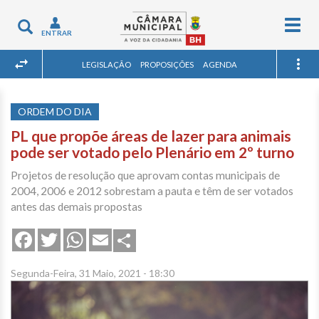
Togg
Toggle
ENTRAR
navig
navigation
LEGISLAÇÃO
PROPOSIÇÕES
AGENDA
ORDEM DO DIA
PL que propõe áreas de lazer para animais
pode ser votado pelo Plenário em 2º turno
Projetos de resolução que aprovam contas municipais de
2004, 2006 e 2012 sobrestam a pauta e têm de ser votados
antes das demais propostas
Share
Facebook
Twitter
WhatsApp
Email
Segunda-Feira, 31 Maio, 2021 - 18:30