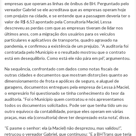
empresas que operam as linhas de ônibus de BH. Perguntado pelo
vereador Gabriel se ele acreditava que as empresas operam hoje
com prejuízo na cidade, e se entende que a passagem deveria ter o
valor de R$ 6.53 apontado pela Consultoria Maciel, Lessa
descreveu as perdas com que as empresas tiveram de lidar nos
últimos anos, com a migração dos usuários para os veículos
particulares e aplicativos de transporte, quadro agravado na
pandemia, e confirmou a existência de um prejuízo. “A auditoria foi
contratada pelo Município e o resultado mostrou que o contrato
está em desequilíbrio. Como está ele não pára em pé”, argumentou.
Na sequência, confrontado com dados como notas fiscais de
outras cidades e documentos que mostram distorções quanto ao
dimensionamento de frota e apólices de seguro, e aluguel de
garagens, documentos entregues pela empresa de Lessa à Maciel,
o empresário foi questionado se tinha conhecimento do teor da
auditoria. “Foi o Município quem contratou e nós apresentamos
todos os documentos solicitados. Pode ser que tenha tido um ou
outro equívoco da contabilidade, porque eles operam em várias
praças, mas ela (consultoria) deve ter desprezado esta nota”, disse.
“E pasme o senhor: ela (a Maciel) não desprezou, mas validou!”,
retrucou o vereador Gabriel, que continuou: “E a BHTrans que teria