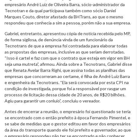
empresário André Luiz de Oliveira Barra, sócio-administrador da
Tecnotran e da qual participava também como sócio Daniel
Marques Couto, diretor afastado da BHTrans, ao que o mesmo
respondeu que conhecia a sim a pessoa, porém não a sua empresa.
Gabriel, entretanto, apresentou cópia de notícia recebida pelo MP,
de forma sigilosa, de denúncia vinda de um funcionário da
Tecnotrans de que a empresa foi contradada para elaborar todas
as propostas das empresas, inclusive as que seriam derrotadas.
“Isso é cartel e faz com que o contrato que esteja em vigor em BH
seja uma mutreta”, afirmou. Ainda sobre a Tecnotrans, Gabriel disse
que Renata Avelar Barra Righi, que assina todas as planilhas das
empresas que concorreram ao certame, é filha de André Luiz Barra
e engenheira da Tecnotrans. “Ela será convocada por esta CPI na
condição de investigada, porque foi a responsável por rasgar um
processo de licitação dessa cidade de 20 anos, de R$20 bilhões.
Agiu para garantir um conluio”, concluiu o vereador.
Antes de encerrar a reunião, o empresário foi questionado se teria
se encontrado com o então prefeito à época Fernando Pimentel, e
se sabe de medidas que o gestor editou em favor dos empresários
da área do transporte quando ele foi prefeito e governador, ao que
o empresário respondeu não ter se encontrado e não conhecer