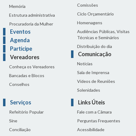
Comissões
Memória
Ciclo Orçamentário
Estrutura administrativa
Homenagens
Procuradoria da Mulher
Eventos
Audiências Públicas, Visitas
Técnicas e Seminários
Agenda
Distribuição do dia
Participe
Comunicação
Vereadores
Notícias
Conheça os Vereadores
Sala de Imprensa
Bancadas e Blocos
Vídeos de Reuniões
Conselhos
Solenidades
Serviços
Links Úteis
Refeitório Popular
Fale com a Câmara
Sine
Perguntas Frequentes
Conciliação
Acessibilidade