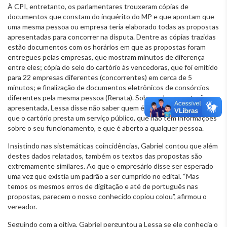
À CPI, entretanto, os parlamentares trouxeram cópias de
documentos que constam do inquérito do MP e que apontam que
uma mesma pessoa ou empresa teria elaborado todas as propostas
apresentadas para concorrer na disputa. Dentre as cópias trazidas
estão documentos com os horários em que as propostas foram
entregues pelas empresas, que mostram minutos de diferença
entre eles; cópia do selo do cartório às vencedoras, que foi emitido
para 22 empresas diferentes (concorrentes) em cerca de 5
minutos; e finalização de documentos eletrônicos de consórcios
diferentes pela mesma pessoa (Renata). Sobre a documentação
apresentada, Lessa disse não saber quem é Renata e argumentou
que o cartório presta um serviço público, que não tem informações
sobre o seu funcionamento, e que é aberto a qualquer pessoa.
Insistindo nas sistemáticas coincidências, Gabriel contou que além
destes dados relatados, também os textos das propostas são
extremamente similares. Ao que o empresário disse ser esperado
uma vez que existia um padrão a ser cumprido no edital. “Mas
temos os mesmos erros de digitação e até de português nas
propostas, parecem o nosso conhecido copiou colou”, afirmou o
vereador.
Seguindo com a oitiva, Gabriel perguntou a Lessa se ele conhecia o