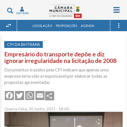
Togg
Toggle
ENTRAR
navig
navigation
LEGISLAÇÃO
PROPOSIÇÕES
AGENDA
CPI DA BHTRANS
Empresário do transporte depõe e diz
ignorar irregularidade na licitação de 2008
Documentos trazidos pela CPI indicam que apenas uma
empresa teria sido a responsável por elaborar todas as
propostas apresentadas
Share
Facebook
Twitter
WhatsApp
Email
Quarta-Feira, 30 Junho, 2021 - 18:00