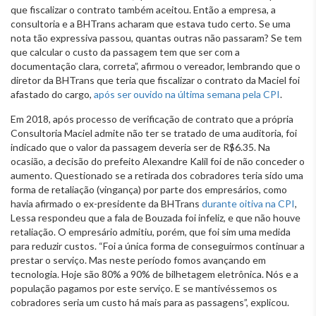
que fiscalizar o contrato também aceitou. Então a empresa, a
consultoria e a BHTrans acharam que estava tudo certo. Se uma
nota tão expressiva passou, quantas outras não passaram? Se tem
que calcular o custo da passagem tem que ser com a
documentação clara, correta”, afirmou o vereador, lembrando que o
diretor da BHTrans que teria que fiscalizar o contrato da Maciel foi
afastado do cargo,
após ser ouvido na última semana pela CPI
.
Em 2018, após processo de verificação de contrato que a própria
Consultoria Maciel admite não ter se tratado de uma auditoria, foi
indicado que o valor da passagem deveria ser de R$6.35. Na
ocasião, a decisão do prefeito Alexandre Kalil foi de não conceder o
aumento. Questionado se a retirada dos cobradores teria sido uma
forma de retaliação (vingança) por parte dos empresários, como
havia afirmado o ex-presidente da BHTrans
durante oitiva na CPI
,
Lessa respondeu que a fala de Bouzada foi infeliz, e que não houve
retaliação. O empresário admitiu, porém, que foi sim uma medida
para reduzir custos. “Foi a única forma de conseguirmos continuar a
prestar o serviço. Mas neste período fomos avançando em
tecnologia. Hoje são 80% a 90% de bilhetagem eletrônica. Nós e a
população pagamos por este serviço. E se mantivéssemos os
cobradores seria um custo há mais para as passagens”, explicou.