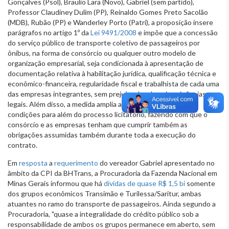
Gonçalves (Psol), Braulio Lara (Novo), Gabriel (sem partido),
Professor Claudiney Dulim (PP), Reinaldo Gomes Preto Sacolão
(MDB), Rubão (PP) e Wanderley Porto (Patri), a proposição insere
parágrafos no artigo 1º da
Lei 9491/2008
e impõe que a concessão
do serviço público de transporte coletivo de passageiros por
ônibus, na forma de consórcio ou qualquer outro modelo de
organização empresarial, seja condicionada à apresentação de
documentação relativa à habilitação jurídica, qualificação técnica e
econômico-financeira, regularidade fiscal e trabalhista de cada uma
das empresas integrantes, sem prejuízo das demais exigências
legais. Além disso, a medida amplia a obrigatoriedade destas
condições para além do processo licitatório, fazendo com que o
consórcio e as empresas tenham que cumprir também as
obrigações assumidas também durante toda a execução do
contrato.
Em
resposta
a
requerimento
do vereador Gabriel apresentado no
âmbito da CPI da BHTrans, a Procuradoria da Fazenda Nacional em
Minas Gerais informou que há
dívidas de quase R$ 1,5 bi
somente
dos grupos econômicos Transimão e Turilessa/Saritur, ambas
atuantes no ramo do transporte de passageiros. Ainda segundo a
Procuradoria, "quase a integralidade do crédito público sob a
responsabilidade de ambos os grupos permanece em aberto, sem