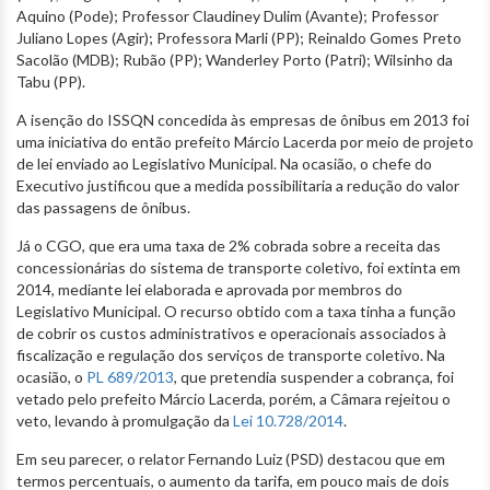
Aquino (Pode); Professor Claudiney Dulim (Avante); Professor
Juliano Lopes (Agir); Professora Marli (PP); Reinaldo Gomes Preto
Sacolão (MDB); Rubão (PP); Wanderley Porto (Patri); Wilsinho da
Tabu (PP).
A isenção do ISSQN concedida às empresas de ônibus em 2013 foi
uma iniciativa do então prefeito Márcio Lacerda por meio de projeto
de lei enviado ao Legislativo Municipal. Na ocasião, o chefe do
Executivo justificou que a medida possibilitaria a redução do valor
das passagens de ônibus.
Já o CGO, que era uma taxa de 2% cobrada sobre a receita das
concessionárias do sistema de transporte coletivo, foi extinta em
2014, mediante lei elaborada e aprovada por membros do
Legislativo Municipal. O recurso obtido com a taxa tinha a função
de cobrir os custos administrativos e operacionais associados à
fiscalização e regulação dos serviços de transporte coletivo. Na
ocasião, o
PL 689/2013
, que pretendia suspender a cobrança, foi
vetado pelo prefeito Márcio Lacerda, porém, a Câmara rejeitou o
veto, levando à promulgação da
Lei 10.728/2014
.
Em seu parecer, o relator Fernando Luiz (PSD) destacou que em
termos percentuais, o aumento da tarifa, em pouco mais de dois