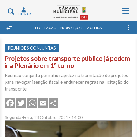
Togg
Toggle
ENTRAR
navig
navigation
LEGISLAÇÃO
PROPOSIÇÕES
AGENDA
REUNIÕES CONJUNTAS
Projetos sobre transporte público já podem
ir a Plenário em 1º turno
Reunião conjunta permitiu rapidez na tramitação de projetos
para revogar isenção fiscal e endurecer regras na licitação do
transporte
Share
Facebook
Twitter
WhatsApp
Email
Segunda-Feira, 18 Outubro, 2021 - 14:00