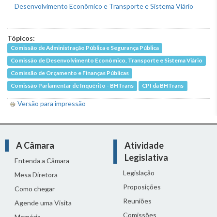
Tópicos:
Comissão de Administração Pública e Segurança Pública
Comissão de Desenvolvimento Econômico, Transporte e Sistema Viário
Comissão de Orçamento e Finanças Públicas
Comissão Parlamentar de Inquérito - BHTrans
CPI da BHTrans
Versão para impressão
A Câmara
Atividade
Legislativa
Entenda a Câmara
Legislação
Mesa Diretora
Proposições
Como chegar
Reuniões
Agende uma Visita
Comissões
Memória