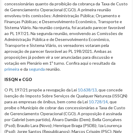
concessionárias quanto da proibição da cobrança da Taxa de Custo
de Gerenciamento Operacional (CGO). A primeira reunião
envolveu três comissões: Administração Pública; Orçamento e
Finanças Públicas; e Desenvolvimento Econômico, Transporte e
Sistema Viário. Na reunião conjunta, foi acatado parecer favorável
ao PL 197/21. Na segunda reunião, envolvendo as Comissões de
Administração Pública e de Desenvolvimento Econômico,
Transporte e Sistema Viário, os vereadores votaram pela
aprovação de parecer favorável ao PL 198/2021. Ambas as
proposições já podem vir a ser anunciadas para discussão e
votação em Plenário em 1º turno. Confira aqui o resultado da
primeira
e da
segunda
reunião.
ISSQN e CGO
O PL 197/21 propõe a revogação da Lei
10.638/13
, que concede
isenção do Imposto Sobre Serviços de Qualquer Natureza (ISSQN)
para as empresas de ônibus, bem como da Lei
10.728/14
, que
proíbe o Município de cobrar das concessionárias a Taxa de Custo
de Gerenciamento Operacional (CGO). A proposição é assinada
por Gabriel (sem partido), Álvaro Damião (Dem); Bella Gonçalves
(Psol); Braulio Lara (Novo); Henrique Braga (PSDB); Iza Lourença
(Psol); Jorge Santos (Republicanos); Marcos Crispim (PSC); Nely