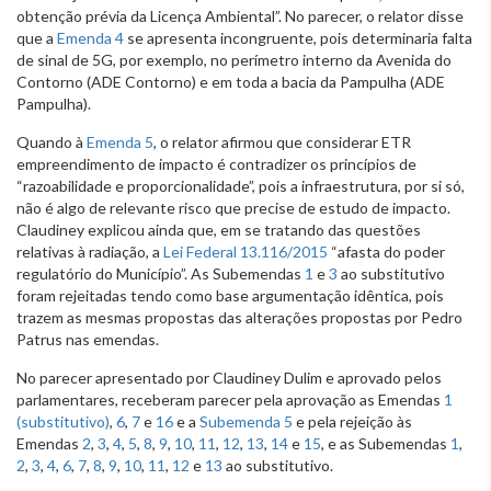
obtenção prévia da Licença Ambiental”. No parecer, o relator disse
que a
Emenda 4
se apresenta incongruente, pois determinaria falta
de sinal de 5G, por exemplo, no perímetro interno da Avenida do
Contorno (ADE Contorno) e em toda a bacia da Pampulha (ADE
Pampulha).
Quando à
Emenda 5
, o relator afirmou que considerar ETR
empreendimento de impacto é contradizer os princípios de
“razoabilidade e proporcionalidade”, pois a infraestrutura, por si só,
não é algo de relevante risco que precise de estudo de impacto.
Claudiney explicou ainda que, em se tratando das questões
relativas à radiação, a
Lei Federal 13.116/2015
“afasta do poder
regulatório do Município”. As Subemendas
1
e
3
ao substitutivo
foram rejeitadas tendo como base argumentação idêntica, pois
trazem as mesmas propostas das alterações propostas por Pedro
Patrus nas emendas.
No parecer apresentado por Claudiney Dulim e aprovado pelos
parlamentares, receberam parecer pela aprovação as Emendas
1
(substitutivo)
,
6
,
7
e
16
e a
Subemenda 5
e pela rejeição às
Emendas
2
,
3
,
4
,
5
,
8
,
9
,
10
,
11
,
12
,
13
,
14
e
15
, e as Subemendas
1
,
2
,
3
,
4
,
6
,
7
,
8
,
9
,
10
,
11
,
12
e
13
ao substitutivo.