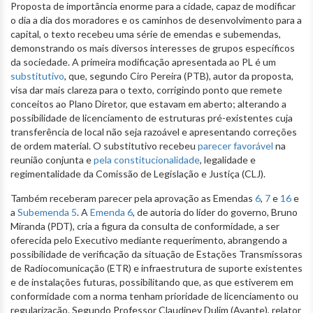
Proposta de importância enorme para a cidade, capaz de modificar
o dia a dia dos moradores e os caminhos de desenvolvimento para a
capital, o texto recebeu uma série de emendas e subemendas,
demonstrando os mais diversos interesses de grupos específicos
da sociedade. A primeira modificação apresentada ao PL é um
substitutivo
, que, segundo Ciro Pereira (PTB), autor da proposta,
visa dar mais clareza para o texto, corrigindo ponto que remete
conceitos ao Plano Diretor, que estavam em aberto; alterando a
possibilidade de licenciamento de estruturas pré-existentes cuja
transferência de local não seja razoável e apresentando correções
de ordem material. O substitutivo recebeu
parecer favorável
na
reunião conjunta e
pela constitucionalidade
, legalidade e
regimentalidade da Comissão de Legislação e Justiça (CLJ).
Também receberam parecer pela aprovação as Emendas
6
,
7
e
16
e
a
Subemenda 5
. A
Emenda 6
, de autoria do líder do governo, Bruno
Miranda (PDT), cria a figura da consulta de conformidade, a ser
oferecida pelo Executivo mediante requerimento, abrangendo a
possibilidade de verificação da situação de Estações Transmissoras
de Radiocomunicação (ETR) e infraestrutura de suporte existentes
e de instalações futuras, possibilitando que, as que estiverem em
conformidade com a norma tenham prioridade de licenciamento ou
regularização. Segundo Professor Claudiney Dulim (Avante), relator