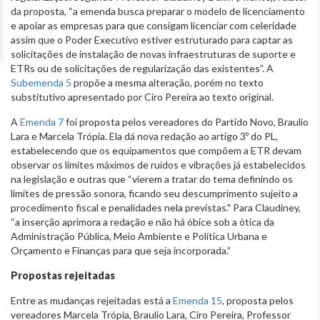
da proposta, “a emenda busca preparar o modelo de licenciamento
e apoiar as empresas para que consigam licenciar com celeridade
assim que o Poder Executivo estiver estruturado para captar as
solicitações de instalação de novas infraestruturas de suporte e
ETRs ou de solicitações de regularização das existentes”. A
Subemenda 5
propõe a mesma alteração, porém no texto
substitutivo apresentado por Ciro Pereira ao texto original.
A
Emenda 7
foi proposta pelos vereadores do Partido Novo, Braulio
Lara e Marcela Trópia. Ela dá nova redação ao artigo 3º do PL,
estabelecendo que os equipamentos que compõem a ETR devam
observar os limites máximos de ruídos e vibrações já estabelecidos
na legislação e outras que “vierem a tratar do tema definindo os
limites de pressão sonora, ficando seu descumprimento sujeito a
procedimento fiscal e penalidades nela previstas." Para Claudiney,
“a inserção aprimora a redação e não há óbice sob a ótica da
Administração Pública, Meio Ambiente e Política Urbana e
Orçamento e Finanças para que seja incorporada.”
Propostas rejeitadas
Entre as mudanças rejeitadas está a
Emenda 15
, proposta pelos
vereadores Marcela Trópia, Braulio Lara, Ciro Pereira, Professor