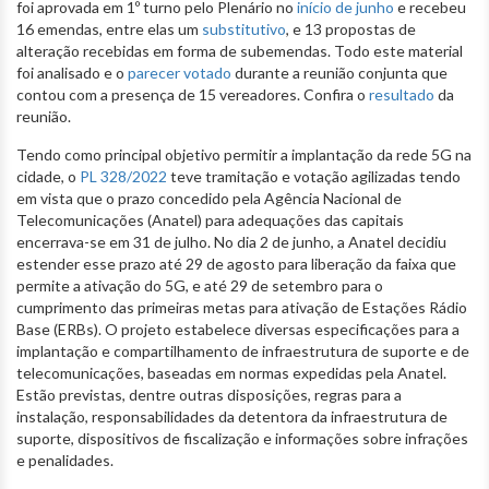
foi aprovada em 1º turno pelo Plenário no
início de junho
e recebeu
16 emendas, entre elas um
substitutivo
, e 13 propostas de
alteração recebidas em forma de subemendas. Todo este material
foi analisado e o
parecer votado
durante a reunião conjunta que
contou com a presença de 15 vereadores. Confira o
resultado
da
reunião.
Tendo como principal objetivo permitir a implantação da rede 5G na
cidade, o
PL 328/2022
teve tramitação e votação agilizadas tendo
em vista que o prazo concedido pela Agência Nacional de
Telecomunicações (Anatel) para adequações das capitais
encerrava-se em 31 de julho. No dia 2 de junho, a Anatel decidiu
estender esse prazo até 29 de agosto para liberação da faixa que
permite a ativação do 5G, e até 29 de setembro para o
cumprimento das primeiras metas para ativação de Estações Rádio
Base (ERBs). O projeto estabelece diversas especificações para a
implantação e compartilhamento de infraestrutura de suporte e de
telecomunicações, baseadas em normas expedidas pela Anatel.
Estão previstas, dentre outras disposições, regras para a
instalação, responsabilidades da detentora da infraestrutura de
suporte, dispositivos de fiscalização e informações sobre infrações
e penalidades.