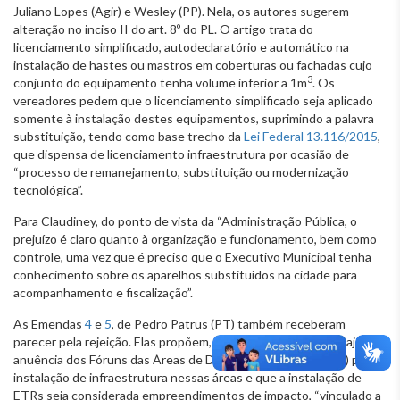
Juliano Lopes (Agir) e Wesley (PP). Nela, os autores sugerem
alteração no inciso II do art. 8º do PL. O artigo trata do
licenciamento simplificado, autodeclaratório e automático na
instalação de hastes ou mastros em coberturas ou fachadas cujo
3
conjunto do equipamento tenha volume inferior a 1m
. Os
vereadores pedem que o licenciamento simplificado seja aplicado
somente à instalação destes equipamentos, suprimindo a palavra
substituição, tendo como base trecho da
Lei Federal 13.116/2015
,
que dispensa de licenciamento infraestrutura por ocasião de
“processo de remanejamento, substituição ou modernização
tecnológica”.
Para Claudiney, do ponto de vista da “Administração Pública, o
prejuízo é claro quanto à organização e funcionamento, bem como
controle, uma vez que é preciso que o Executivo Municipal tenha
conhecimento sobre os aparelhos substituídos na cidade para
acompanhamento e fiscalização”.
As Emendas
4
e
5
, de Pedro Patrus (PT) também receberam
parecer pela rejeição. Elas propõem, respectivamente, que haja
anuência dos Fóruns das Áreas de Diretrizes Especiais (ADE) para a
instalação de infraestrutura nessas áreas e que a instalação de
ETRs seja considerada empreendimentos de impacto, “vinculado a