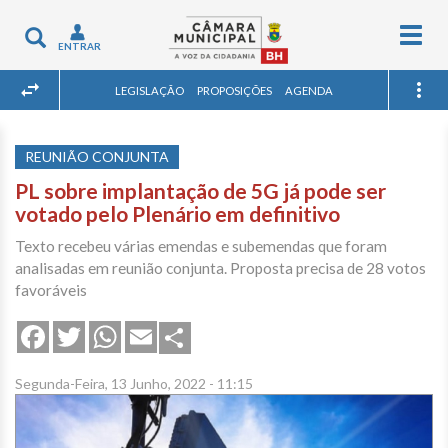
Togg
Toggle
ENTRAR
navig
navigation
LEGISLAÇÃO
PROPOSIÇÕES
AGENDA
REUNIÃO CONJUNTA
PL sobre implantação de 5G já pode ser
votado pelo Plenário em definitivo
Texto recebeu várias emendas e subemendas que foram
analisadas em reunião conjunta. Proposta precisa de 28 votos
favoráveis
Share
Facebook
Twitter
WhatsApp
Email
Segunda-Feira, 13 Junho, 2022 - 11:15