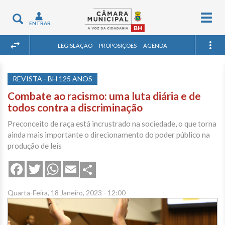
Togg
Toggle
ENTRAR
navig
navigation
LEGISLAÇÃO
PROPOSIÇÕES
AGENDA
REVISTA - BH 125 ANOS
Combate ao racismo: uma luta diária e de
todos contra a discriminação
Preconceito de raça está incrustrado na sociedade, o que torna
ainda mais importante o direcionamento do poder público na
produção de leis
Share
Facebook
Twitter
WhatsApp
Email
Quarta-Feira, 18 Janeiro, 2023 - 12:00