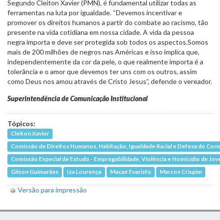
Segundo Cleiton Xavier (PMN), é fundamental utilizar todas as
ferramentas na luta por igualdade. “Devemos incentivar e
promover os direitos humanos a partir do combate ao racismo, tão
presente na vida cotidiana em nossa cidade. A vida da pessoa
negra importa e deve ser protegida sob todos os aspectos.Somos
mais de 200 milhões de negros nas Américas e isso implica que,
independentemente da cor da pele, o que realmente importa é a
tolerância e o amor que devemos ter uns com os outros, assim
como Deus nos amou através de Cristo Jesus”, defende o vereador.
Superintendência de Comunicação Institucional
Tópicos:
Cleiton Xavier
Comissão de Direitos Humanos, Habitação, Igualdade Racial e Defesa do Co
Comissão Especial de Estudo - Empregabilidade, Violência e Homicídio de Jo
Gilson Guimarães
Iza Lourença
Macaé Evaristo
Marcos Crispim
Versão para impressão