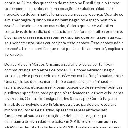
contínuo. “Uma das questões do racismo no Brasil é que o tempo
todo somos colocados em uma posição de subalternidade, de
negação de determinados lugares para nossa presença. Quando se
é mulher negra, quando se é homem negro no espaço político e
isso é colocado como um marcador, é claro que você vai sofrer
tentativas de interdição de maneira muito forte e muito veemente.
É como se dissessem: pessoas negras, não queiram trazer sua voz,
seu pensamento, suas causas para esse espaço. Esse espaço não é
de vocês. É esse conflito que está posto cotidianamente”, explica a
vereadora.
De acordo com Marcos Crispim, o racismo precisa ser também
combatido nos ambientes de poder. “Eu, como vereador negro,
sinto na pele o preconceito, inclusive em minha função parlamentar.
Uma das lutas do meu mandato é o combate a discriminações
raciais, sociais, étnicas e religiosas, buscando desenvolver políticas
públicas específicas para grupos historicamente vulneráveis”, conta
o vereador. O estudo Desigualdades Sociais por Cor ou Raça no
Brasil, desenvolvido pelo IBGE, mostra que pardos e pretos são
minoria no Poder Legislativo, apesar da representação ser
fundamental para a construção de debates e projetos que
diminuam a desigualdade no país. Em 2018, negros eram apenas
24,4% dos deputados federais e 28,9% dos deputados estaduais