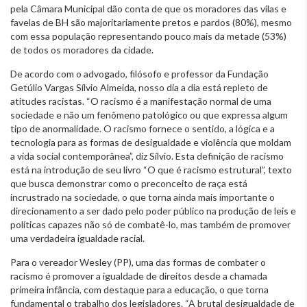
pela Câmara Municipal dão conta de que os moradores das vilas e
favelas de BH são majoritariamente pretos e pardos (80%), mesmo
com essa população representando pouco mais da metade (53%)
de todos os moradores da cidade.
De acordo com o advogado, filósofo e professor da Fundação
Getúlio Vargas Sílvio Almeida, nosso dia a dia está repleto de
atitudes racistas. “O racismo é a manifestação normal de uma
sociedade e não um fenômeno patológico ou que expressa algum
tipo de anormalidade. O racismo fornece o sentido, a lógica e a
tecnologia para as formas de desigualdade e violência que moldam
a vida social contemporânea”, diz Sílvio. Esta definição de racismo
está na introdução de seu livro “O que é racismo estrutural”, texto
que busca demonstrar como o preconceito de raça está
incrustrado na sociedade, o que torna ainda mais importante o
direcionamento a ser dado pelo poder público na produção de leis e
políticas capazes não só de combatê-lo, mas também de promover
uma verdadeira igualdade racial.
Para o vereador Wesley (PP), uma das formas de combater o
racismo é promover a igualdade de direitos desde a chamada
primeira infância, com destaque para a educação, o que torna
fundamental o trabalho dos legisladores. “A brutal desigualdade de