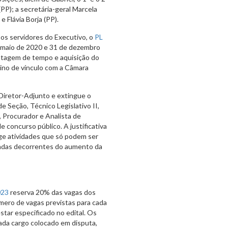
(PP); a secretária-geral Marcela
e Flávia Borja (PP).
a os servidores do Executivo, o
PL
 maio de 2020 e 31 de dezembro
ntagem de tempo e aquisição do
mino de vínculo com a Câmara
Diretor-Adjunto e extingue o
e Seção, Técnico Legislativo II,
, Procurador e Analista de
 concurso público. A justificativa
ige atividades que só podem ser
ndas decorrentes do aumento da
023
reserva 20% das vagas dos
ero de vagas previstas para cada
star especificado no edital. Os
ada cargo colocado em disputa,