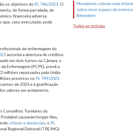
Moradores cobram mais infor
ão os objetivos do
PL 746/2023
. O
sobre novo espaço de evento
mento, de forma parcelada, de
Belvedere
nômico-financeira adversa
go que, caso executado, pode
Todas as notícias
s profissionais de enfermagem do
023
autoriza a abertura de créditos
vado em dois turnos na Câmara, o
so da Enfermagem (PCPE), prevê a
22 milhões repassados pela União
milhões previstos no
PL 749/2023
entes de 2023 e à gratificação
 dos valores em andamento.
os Conselhos Tutelares do
 Prodabel causaram longas filas,
rando
críticas e denúncias
, o
PL
bunal Regional Eleitoral (TRE/MG)