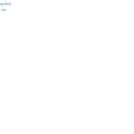
mações
s no