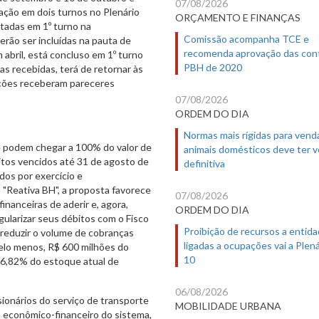
07/08/2026
ciação em dois turnos no Plenário
ORÇAMENTO E FINANÇAS
tadas em 1º turno na
Comissão acompanha TCE e
derão ser incluídas na pauta de
recomenda aprovação das con
 abril, está concluso em 1º turno
PBH de 2020
s recebidas, terá de retornar às
ições receberam pareceres
07/08/2026
ORDEM DO DIA
Normas mais rígidas para vend
e podem chegar a 100% do valor de
animais domésticos deve ter 
itos vencidos até 31 de agosto de
definitiva
dos por exercício e
"Reativa BH", a proposta favorece
07/08/2026
inanceiras de aderir e, agora,
ORDEM DO DIA
ularizar seus débitos com o Fisco
Proibição de recursos a entid
 reduzir o volume de cobranças
ligadas a ocupações vai a Plená
 pelo menos, R$ 600 milhões do
10
 6,82% do estoque atual de
06/08/2026
sionários do serviço de transporte
MOBILIDADE URBANA
o econômico-financeiro do sistema,