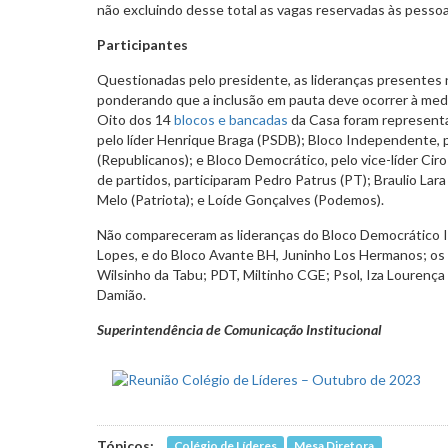
não excluindo desse total as vagas reservadas às pessoa
Participantes
Questionadas pelo presidente, as lideranças presentes 
ponderando que a inclusão em pauta deve ocorrer à medi
Oito dos 14
blocos e bancadas
da Casa foram representa
pelo líder Henrique Braga (PSDB); Bloco Independente, p
(Republicanos); e Bloco Democrático, pelo vice-líder Ciro
de partidos, participaram Pedro Patrus (PT); Braulio Lara
Melo (Patriota); e Loíde Gonçalves (Podemos).
Não compareceram as lideranças do Bloco Democrático 
Lopes, e do Bloco Avante BH, Juninho Los Hermanos; os 
Wilsinho da Tabu; PDT, Miltinho CGE; Psol, Iza Lourença (
Damião.
Superintendência de Comunicação Institucional
Tópicos:
Colégio de Líderes
Mesa Diretora