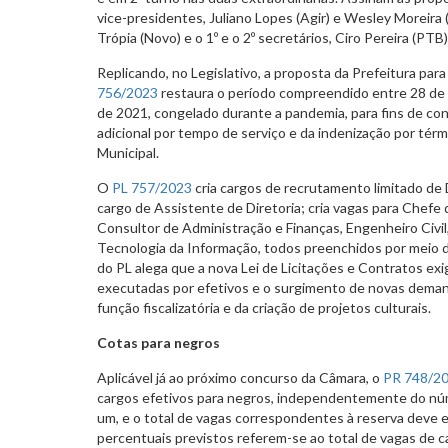
vice-presidentes, Juliano Lopes (Agir) e Wesley Moreira 
Trópia (Novo) e o 1º e o 2º secretários, Ciro Pereira (PTB) 
Replicando, no Legislativo, a proposta da Prefeitura par
756/2023
restaura o período compreendido entre 28 de
de 2021, congelado durante a pandemia, para fins de co
adicional por tempo de serviço e da indenização por tér
Municipal.
O
PL 757/2023
cria cargos de recrutamento limitado de 
cargo de Assistente de Diretoria; cria vagas para Chefe d
Consultor de Administração e Finanças, Engenheiro Civil
Tecnologia da Informação, todos preenchidos por meio de
do PL alega que a nova Lei de Licitações e Contratos ex
executadas por efetivos e o surgimento de novas dema
função fiscalizatória e da criação de projetos culturais.
Cotas para negros
Aplicável já ao próximo concurso da Câmara, o
PR 748/2
cargos efetivos para negros, independentemente do núm
um, e o total de vagas correspondentes à reserva deve e
percentuais previstos referem-se ao total de vagas de c