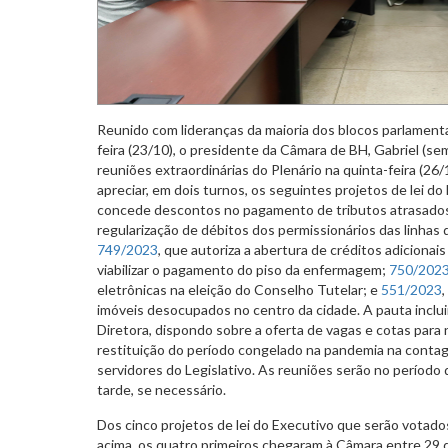
Reunido com lideranças da maioria dos blocos parlamen
feira (23/10), o presidente da Câmara de BH, Gabriel (sem
reuniões extraordinárias do Plenário na quinta-feira (26/
apreciar, em dois turnos, os seguintes projetos de lei do
concede descontos no pagamento de tributos atrasado
regularização de débitos dos permissionários das linhas
749/2023
, que autoriza a abertura de créditos adiciona
viabilizar o pagamento do piso da enfermagem;
750/202
eletrônicas na eleição do Conselho Tutelar; e
551/2023
imóveis desocupados no centro da cidade. A pauta inclui
Diretora, dispondo sobre a oferta de vagas e cotas para
restituição do período congelado na pandemia na conta
servidores do Legislativo. As reuniões serão no períod
tarde, se necessário.
Dos cinco projetos de lei do Executivo que serão votados
acima, os quatro primeiros chegaram à Câmara entre 29