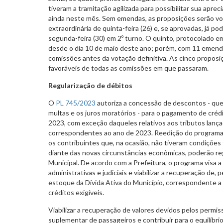
tiveram a tramitação agilizada para possibilitar sua apre
ainda neste mês. Sem emendas, as proposições serão vo
extraordinária de quinta-feira (26) e, se aprovadas, já po
segunda-feira (30) em 2º turno. O quinto, protocolado em
desde o dia 10 de maio deste ano; porém, com 11 emenda
comissões antes da votação definitiva. As cinco propos
favoráveis de todas as comissões em que passaram.
Regularização de débitos
O
PL 745/2023
autoriza a concessão de descontos - qu
multas e os juros moratórios - para o pagamento de créd
2023, com exceção daqueles relativos aos tributos lança
correspondentes ao ano de 2023. Reedição do programa 
os contribuintes que, na ocasião, não tiveram condições f
diante das novas circunstâncias econômicas, poderão reg
Municipal. De acordo com a Prefeitura, o programa visa a
administrativas e judiciais e viabilizar a recuperação de,
estoque da Dívida Ativa do Município, correspondente a
créditos exigíveis.
Viabilizar a recuperação de valores devidos pelos permis
suplementar de passageiros e contribuir para o equilíbri