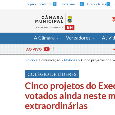
Ir para o conteúdo
1
Ir para o menu
2
Ir para a busca
3
A Câmara
Vereadores
Ativi
AO VIVO
Assist
Início
>
Comunicação
>
Notícias
>
Cinco projetos do Ex
COLÉGIO DE LÍDERES
Cinco projetos do Exe
votados ainda neste 
extraordinárias