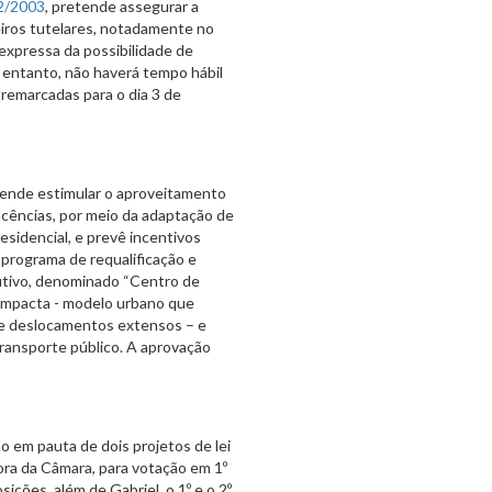
02/2003
, pretende assegurar a
heiros tutelares, notadamente no
 expressa da possibilidade de
 entanto, não haverá tempo hábil
 remarcadas para o dia 3 de
ende estimular o aproveitamento
acências, por meio da adaptação de
esidencial, e prevê incentivos
o programa de requalificação e
utivo, denominado “Centro de
ompacta - modelo urbano que
de deslocamentos extensos – e
transporte público. A aprovação
o em pauta de dois projetos de lei
ora da Câmara, para votação em 1º
ições, além de Gabriel, o 1º e o 2º