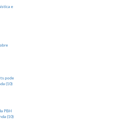
ística e
sobre
ets pode
nda (10)
 da PBH
nda (10)