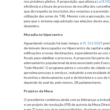
nos próximos pleitos. A proposição, que altera a
Lei 8.5
eficiência e a lisura do processo de escolha dos consel
que diz respeito às inscrições dos votantes e à previsão
utilização das urnas do TRE. Mesmo com a aprovação, no
para que o sistema seja adotado nas eleições deste ano,
dezembro.
Moradia no hipercentro
Aguardando votação há mais tempo, o
PL 551/2023
pret
de imóveis desocupados no Hipercentro da capital e adj
edificações a novas destinações, especialmente ao uso r
fiscais para viabilizar o processo. A proposta faz parte d
adensamento populacional da área anunciado pelo Exec
Todo Mundo”. O programa adota o conceito de cidade c
aproxima pessoas e serviços, reduzindo a necessidade 
incentiva o deslocamento a pé e de bicicleta e o uso de 
depende do aval de, pelo menos, 28 parlamentares.
Projetos da Mesa
O presidente combinou ainda com as lideranças a inclusã
e um projeto de resolução (PR) de autoria da Mesa Diret
e em 2º turno nas duas extraordinárias. Assinam as propos