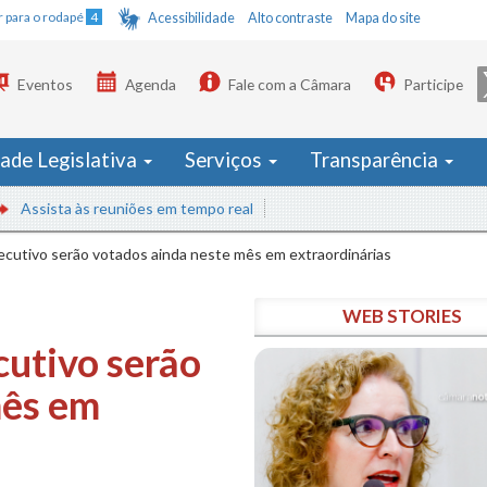
Ir para o rodapé
4
Acessibilidade
Alto contraste
Mapa do site
Eventos
Agenda
Fale com a Câmara
Participe
dade Legislativa
Serviços
Transparência
a às reuniões em tempo real
ecutivo serão votados ainda neste mês em extraordinárias
WEB STORIES
cutivo serão
mês em