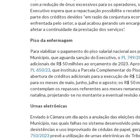
com a redução de ônus excessivos para os operadores, s
Executivo espera que a repactuação possibilite o recebi
parte dos créditos devidos “em razão da conjuntura eco
enfrentada pelo setor, a qual acabou gerando um encar
afetar a continuidade da prestação dos serviços”.
Piso da enfermagem
Para viabilizar o pagamento do piso salarial nacional ao
Município, que aguarda sanção do Executivo, o
PL 749/2
adicionais de R$ 50 milhões ao orçamento de 2023. Apro
PL 650/23
, que instituiu a Parcela Complementar do Pi
abertura de créditos adicionais para a execução de R$ 1
para os meses de maio, junho, julho e agosto; os R$ 50 
contemplam os repasses referentes aos meses remanesc
natalina, projetando-se no montante a eventual revisão
Urnas eletrônicas
Enviado à Câmara um dia após a anulação das eleições d
Município, nas quais falhas no sistema desenvolvido pela
desistências e uso improvisado de cédulas de papel, ge
750/2023
prevê a utilização de urnas eletrônicas do Tri