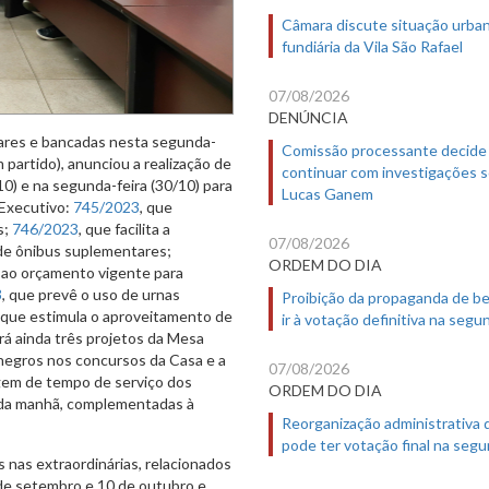
Câmara discute situação urban
fundiária da Vila São Rafael
07/08/2026
DENÚNCIA
tares e bancadas nesta segunda-
Comissão processante decide
 partido), anunciou a realização de
continuar com investigações 
10) e na segunda-feira (30/10) para
Lucas Ganem
 Executivo:
745/2023
, que
s;
746/2023
, que facilita a
07/08/2026
 de ônibus suplementares;
ORDEM DO DIA
is ao orçamento vigente para
3
, que prevê o uso de urnas
Proibição da propaganda de b
, que estimula o aproveitamento de
ir à votação definitiva na segu
rá ainda três projetos da Mesa
 negros nos concursos da Casa e a
07/08/2026
gem de tempo de serviço dos
ORDEM DO DIA
o da manhã, complementadas à
Reorganização administrativa
pode ter votação final na segu
 nas extraordinárias, relacionados
 de setembro e 10 de outubro e