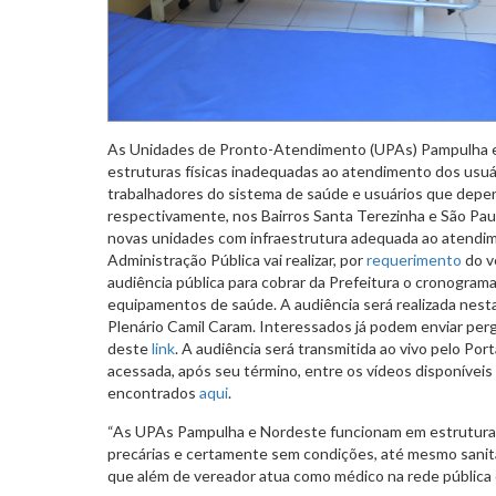
As Unidades de Pronto-Atendimento (UPAs) Pampulha 
estruturas físicas inadequadas ao atendimento dos usu
trabalhadores do sistema de saúde e usuários que depen
respectivamente, nos Bairros Santa Terezinha e São Pau
novas unidades com infraestrutura adequada ao atendi
Administração Pública vai realizar, por
requerimento
do v
audiência pública para cobrar da Prefeitura o cronogra
equipamentos de saúde. A audiência será realizada nesta 
Plenário Camil Caram. Interessados já podem enviar per
deste
link
. A audiência será transmitida ao vivo pelo P
acessada, após seu término, entre os vídeos disponíveis 
encontrados
aqui
.
“As UPAs Pampulha e Nordeste funcionam em estruturas
precárias e certamente sem condições, até mesmo sanitár
que além de vereador atua como médico na rede pública d