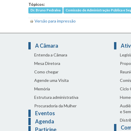
Tópicos:
Dr. Bruno Pedralva
Comissão de Administração Pública e Se
Versão para impressão
A Câmara
Ativ
Entenda a Câmara
Legis
Mesa Diretora
Propo
Como chegar
Reuni
Agende uma Visita
Comis
Memória
Ciclo
Estrutura administrativa
Home
Procuradoria da Mulher
Audiên
e Sem
Eventos
Distri
Agenda
Com
Participe