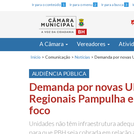
Ir para o conteúdo
1
Ir para o menu
2
Ir para a busca
3
A Câmara
Vereadores
Ativi
Início
>
Comunicação
>
Notícias
>
Demanda por novas U
AUDIÊNCIA PÚBLICA
Demanda por novas U
Regionais Pampulha e
foco
Unidades não têm infraestrutura adequa
para que PBH seja cobrada em relação