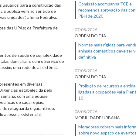
Comissão acompanha TCE e
os usuários para a construção das
recomenda aprovação das con
cia pública vem no sentido de
PBH de 2020
as unidades”, afirma Pedralva.
tes das UPAs; da Prefeitura de
07/08/2026
ORDEM DO DIA
Normas mais rígidas para vend
animais domésticos deve ter 
entos de saúde de complexidade
definitiva
alar, domiciliar e com o Serviço de
assim, uma rede de assistência
07/08/2026
ORDEM DO DIA
 presentes em diversas
Proibição de recursos a entid
Urgências estabelecida pelo
ligadas a ocupações vai a Plená
da semana, com uma equipe
10
ecíficas de cada região,
 de retaguarda e garantindo,
06/08/2026
o acesso assistencial.
MOBILIDADE URBANA
Moradores cobram mais infor
sobre novo espaço de evento