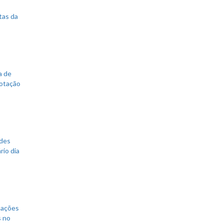
tas da
a de
votação
ades
rio dia
mações
s no