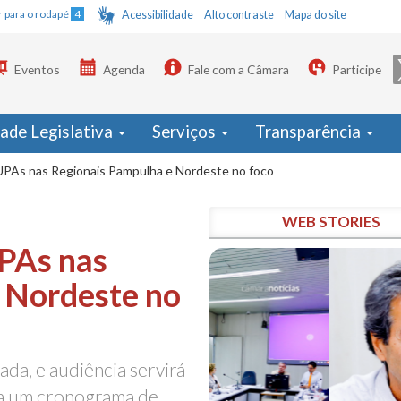
Ir para o rodapé
4
Acessibilidade
Alto contraste
Mapa do site
Eventos
Agenda
Fale com a Câmara
Participe
dade Legislativa
Serviços
Transparência
PAs nas Regionais Pampulha e Nordeste no foco
WEB STORIES
PAs nas
 Nordeste no
da, e audiência servirá
 a um cronograma de