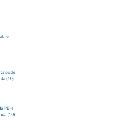
sobre
ets pode
nda (10)
 da PBH
nda (10)