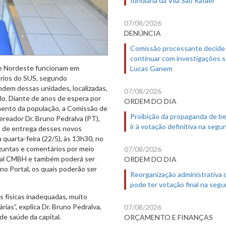
07/08/2026
DENÚNCIA
Comissão processante decide
continuar com investigações 
e Nordeste funcionam em
Lucas Ganem
ários do SUS, segundo
dem dessas unidades, localizadas,
07/08/2026
lo. Diante de anos de espera por
ORDEM DO DIA
mento da população, a Comissão de
Proibição da propaganda de b
ereador Dr. Bruno Pedralva (PT),
ir à votação definitiva na segu
ma de entrega desses novos
quarta-feira (22/5), às 13h30, no
guntas e comentários por meio
07/08/2026
ortal CMBH e também poderá ser
ORDEM DO DIA
no Portal, os quais poderão ser
Reorganização administrativa
pode ter votação final na segu
 físicas inadequadas, muito
ias”, explica Dr. Bruno Pedralva,
07/08/2026
e saúde da capital.
ORÇAMENTO E FINANÇAS