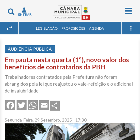
Togg
Toggle
ENTRAR
navig
navigation
LEGISLAÇÃO
PROPOSIÇÕES
AGENDA
AUDIÊNCIA PÚBLICA
Em pauta nesta quarta (1º), novo valor dos
benefícios de contratados da PBH
Trabalhadores contratados pela Prefeitura não foram
abrangidos pela lei que reajustou o vale-refeição e o adicional
de insalubridade
Share
Facebook
Twitter
WhatsApp
Email
Segunda-Feira, 29 Setembro, 2025 - 17:30