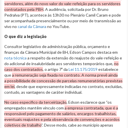
servidores, além do novo valor do vale-refeição para os servidores
contratados pela PBH
. A audiência, solicitada por Dr. Bruno
Pedralva (PT), acontece às 13h30 no Plenário Camil Caram e pode
ser acompanhada presencialmente ou por meio de transmissão ao
vivo no
canal da Câmara
no YouTube.
O que diz a legislação
Consultor legislativo de administração pública, orçamento e
finanças da Câmara Municipal de BH, Edson Campos destaca em
nota técnica
a respeito da extensão do reajuste do vale-refeição e
do adicional de insalubridade aos servidores temporários que,
no
caso dos contratados
, o artigo 7º da
Lei 11.175/2019
estabelece
que
a remuneração seja fixada no contrato. A norma prevê ainda
a possibilidade de concessão de parcelas remuneratórias previstas
em lei
, desde que expressamente indicadas no contrato, excluídas,
contudo, as vantagens de caráter individual.
No caso específico da terceirização
, Edson esclarece que “os
empregados mantêm vínculo com
a empresa contratada, que é a
responsável pelo pagamento de salários, encargos trabalhistas,
eventuais reajustes e pela observância de convenções e acordos
coletivos de trabalho
”. Desse modo, cabe ao município apenas