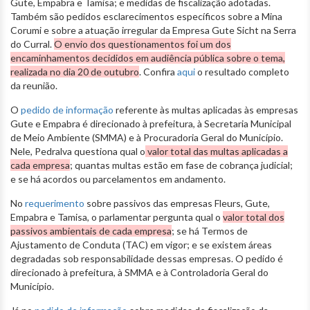
Gute, Empabra e Tamisa; e medidas de fiscalização adotadas.
Também são pedidos esclarecimentos específicos sobre a Mina
Corumi e sobre a atuação irregular da Empresa Gute Sicht na Serra
do Curral.
O envio dos questionamentos foi um dos
encaminhamentos decididos em audiência pública sobre o tema,
realizada no dia 20 de outubro
. Confira
aqui
o resultado completo
da reunião.
O
pedido de informação
referente às multas aplicadas às empresas
Gute e Empabra é direcionado à prefeitura, à Secretaria Municipal
de Meio Ambiente (SMMA) e à Procuradoria Geral do Município.
Nele, Pedralva questiona qual o
valor total das multas aplicadas a
cada empresa
; quantas multas estão em fase de cobrança judicial;
e se há acordos ou parcelamentos em andamento.
No
requerimento
sobre passivos das empresas Fleurs, Gute,
Empabra e Tamisa, o parlamentar pergunta qual o
valor total dos
passivos ambientais de cada empresa
; se há Termos de
Ajustamento de Conduta (TAC) em vigor; e se existem áreas
degradadas sob responsabilidade dessas empresas. O pedido é
direcionado à prefeitura, à SMMA e à Controladoria Geral do
Município.