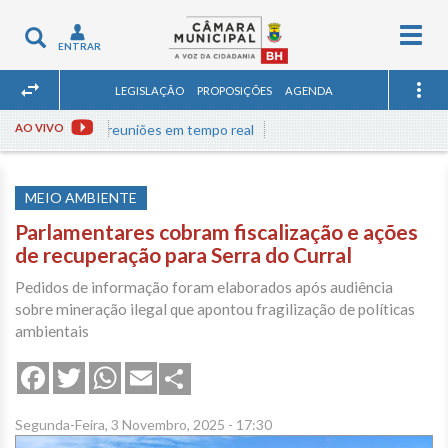
Togg
Toggle
ENTRAR
navig
navigation
LEGISLAÇÃO
PROPOSIÇÕES
AGENDA
AO VIVO
Assista às reuniões em tempo real
MEIO AMBIENTE
Parlamentares cobram fiscalização e ações
de recuperação para Serra do Curral
Pedidos de informação foram elaborados após audiência
sobre mineração ilegal que apontou fragilização de políticas
ambientais
Share
Facebook
Twitter
WhatsApp
Email
Segunda-Feira, 3 Novembro, 2025 - 17:30