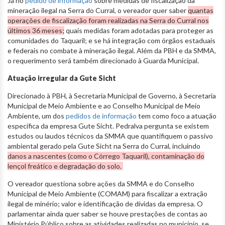
Já no
pedido de informação
sobre medidas de fiscalização da
mineração ilegal na Serra do Curral, o vereador quer saber
quantas
operações de fiscalização foram realizadas na Serra do Curral nos
últimos 36 meses;
quais medidas foram adotadas para proteger as
comunidades do Taquaril; e se há integração com órgãos estaduais
e federais no combate à mineração ilegal. Além da PBH e da SMMA,
o requerimento será também direcionado à Guarda Municipal.
Atuação irregular da Gute Sicht
Direcionado à PBH, à Secretaria Municipal de Governo, à Secretaria
Municipal de Meio Ambiente e ao Conselho Municipal de Meio
Ambiente, um dos
pedidos de informação
tem como foco a atuação
específica da empresa Gute Sicht. Pedralva pergunta se existem
estudos ou laudos técnicos da SMMA que quantifiquem o passivo
ambiental gerado pela Gute Sicht na Serra do Curral, incluindo
danos a nascentes (como o Córrego Taquaril), contaminação do
lençol freático e degradação do solo.
O vereador questiona sobre ações da SMMA e do Conselho
Municipal de Meio Ambiente (COMAM) para fiscalizar a extração
ilegal de minério; valor e identificação de dívidas da empresa. O
parlamentar ainda quer saber se houve prestações de contas ao
Ministério Público sobre as atividades realizadas no município, se