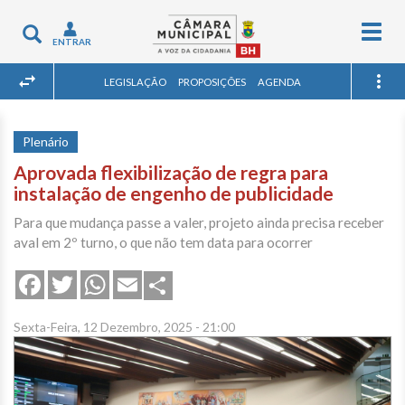
Togg
Toggle
ENTRAR
navig
navigation
LEGISLAÇÃO
PROPOSIÇÕES
AGENDA
Plenário
Aprovada flexibilização de regra para
instalação de engenho de publicidade
Para que mudança passe a valer, projeto ainda precisa receber
aval em 2º turno, o que não tem data para ocorrer
Share
Facebook
Twitter
WhatsApp
Email
Sexta-Feira, 12 Dezembro, 2025 - 21:00