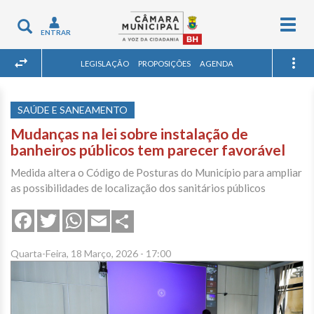
Togg
Toggle
ENTRAR
navig
navigation
LEGISLAÇÃO
PROPOSIÇÕES
AGENDA
SAÚDE E SANEAMENTO
Mudanças na lei sobre instalação de
banheiros públicos tem parecer favorável
Medida altera o Código de Posturas do Município para ampliar
as possibilidades de localização dos sanitários públicos
Share
Facebook
Twitter
WhatsApp
Email
Quarta-Feira, 18 Março, 2026 - 17:00