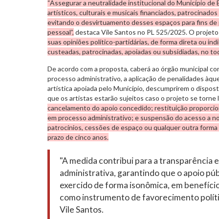
“Assegurar a neutralidade institucional do Município de
artísticos, culturais e musicais financiados, patrocinado
evitando o desvirtuamento desses espaços para fins de 
pessoal”,
destaca Vile Santos no PL 525/2025. O projet
suas opiniões político-partidárias, de forma direta ou in
custeadas, patrocinadas, apoiadas ou subsidiadas, no to
De acordo com a proposta, caberá ao órgão municipal co
processo administrativo, a aplicação de penalidades àqu
artística apoiada pelo Município, descumprirem o dispos
que os artistas estarão sujeitos caso o projeto se torne l
cancelamento do apoio concedido; restituição proporcio
em processo administrativo; e suspensão do acesso a nov
patrocínios, cessões de espaço ou qualquer outra forma 
prazo de cinco anos.
"A medida contribui para a transparência 
administrativa, garantindo que o apoio públ
exercido de forma isonômica, em benefício
como instrumento de favorecimento polític
Vile Santos.