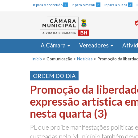
Ir para o conteúdo
1
Ir para o menu
2
Ir para a busca
3
A Câmara
Vereadores
Ativi
Início
>
Comunicação
>
Notícias
>
Promoção da liberdad
ORDEM DO DIA
Promoção da liberdad
expressão artística e
nesta quarta (3)
PL que proíbe manifestações políticas
custeadas pelo Município também deve