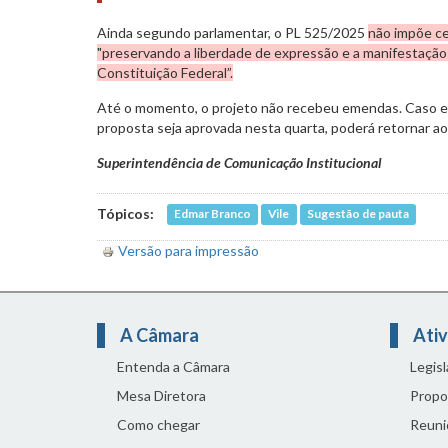
Ainda segundo parlamentar, o PL 525/2025
não impõe ce
"preservando a liberdade de expressão e a manifestação 
Constituição Federal”.
Até o momento, o projeto não recebeu emendas. Caso e
proposta seja aprovada nesta quarta, poderá retornar ao 
Superintendência de Comunicação Institucional
Tópicos:
Edmar Branco
Vile
Sugestão de pauta
Versão para impressão
A Câmara
Ativ
Entenda a Câmara
Legis
Mesa Diretora
Propo
Como chegar
Reuni