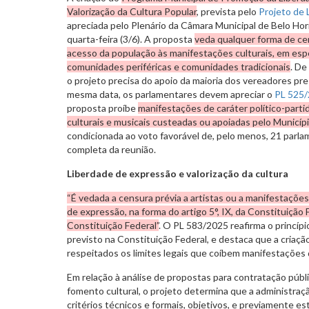
Valorização da Cultura Popular
, prevista pelo
Projeto de 
apreciada pelo Plenário da Câmara Municipal de Belo Hor
quarta-feira (3/6). A proposta
veda qualquer forma de cen
acesso da população às manifestações culturais, em espe
comunidades periféricas e comunidades tradicionais
. De
o projeto precisa do apoio da maioria dos vereadores pr
mesma data, os parlamentares devem apreciar o
PL 525
proposta proíbe
manifestações de caráter político-parti
culturais e musicais custeadas ou apoiadas pelo Municíp
condicionada ao voto favorável de, pelo menos, 21 parla
completa da reunião.
Liberdade de expressão e valorização da cultura
“É vedada a censura prévia a artistas ou a manifestações
de expressão, na forma do artigo 5°, IX, da Constituição 
Constituição Federal”
. O PL 583/2025 reafirma o princíp
previsto na Constituição Federal, e destaca que a criação a
respeitados os limites legais que coíbem manifestações d
Em relação à análise de propostas para contratação púb
fomento cultural, o projeto determina que a administraç
critérios técnicos e formais, objetivos, e previamente e