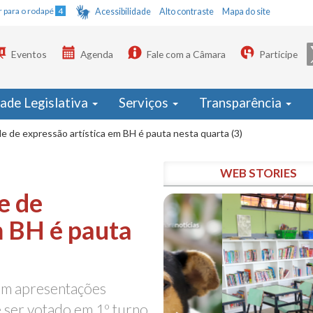
Ir para o rodapé
4
Acessibilidade
Alto contraste
Mapa do site
Eventos
Agenda
Fale com a Câmara
Participe
dade Legislativa
Serviços
Transparência
e de expressão artística em BH é pauta nesta quarta (3)
WEB STORIES
e de
m BH é pauta
 em apresentações
 ser votado em 1º turno