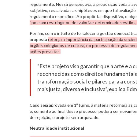
regulamento. Nessa perspectiva, a proposição veda a aval
subjetivo, ressalvadas as hipóteses em que tal avaliação 
regulamento específico. Ao propôr tal dispositivo, o obj
“possam restringir ou desvalorizar determinados estilos, 
Por fim, com o intuito de fortalecer a gestão democrática
proposta
reforça a importância da participação da socied
órgãos colegiados de cultura, no processo de regulam
ações previstas.
“Este projeto visa garantir que a arte e a 
reconhecidas como direitos fundamentais
transformação social e pilares para a con
mais justa, diversa e inclusiva”, explica Ed
Caso seja aprovada em 1º turno, a matéria retornará às 
e, somente ao final desse processo, poderá ser novamen
de rejeição, o projeto será arquivado.
Neutralidade institucional