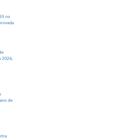
UBS no
aprovada
de
 2026,
e
lano de
ntra