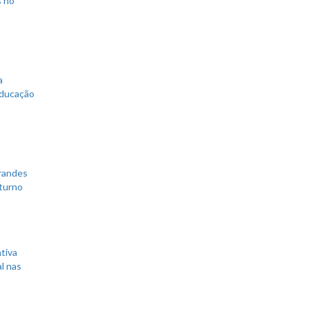
a
educação
grandes
 turno
tiva
l nas