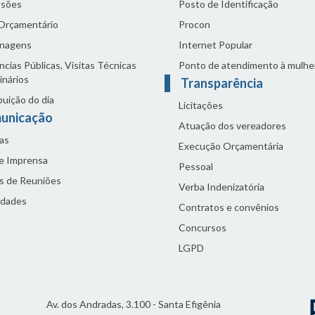
sões
Posto de Identificação
 Orçamentário
Procon
nagens
Internet Popular
cias Públicas, Visitas Técnicas
Ponto de atendimento à mulhe
inários
Transparência
buição do dia
Licitações
unicação
Atuação dos vereadores
as
Execução Orçamentária
de Imprensa
Pessoal
s de Reuniões
Verba Indenizatória
idades
Contratos e convênios
Concursos
LGPD
Av. dos Andradas, 3.100 - Santa Efigênia