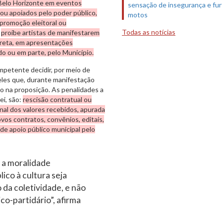
 Belo Horizonte em eventos
sensação de insegurança e fur
s ou apoiados pelo poder público,
motos
promoção eleitoral ou
Todas as notícias
o
proíbe artistas de manifestarem
direta, em apresentações
do ou em parte, pelo Município.
mpetente decidir, por meio de
eles que, durante manifestação
to na proposição. As penalidades a
ei, são:
rescisão contratual ou
nal dos valores recebidos, apurada
os contratos, convênios, editais,
de apoio público municipal pelo
e a moralidade
ico à cultura seja
 da coletividade, e não
o-partidário”, afirma