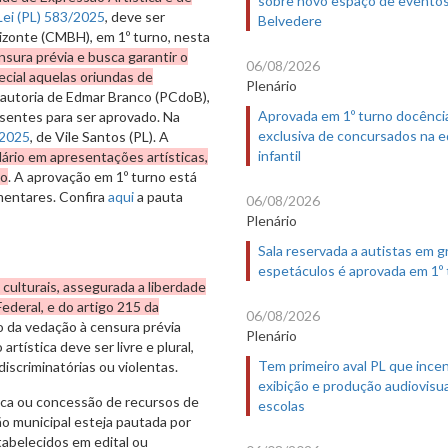
Lei (PL)
583/2025
, deve ser
Belvedere
izonte (CMBH), em 1º turno, nesta
sura prévia e busca garantir o
06/08/2026
cial aquelas oriundas de
Plenário
 autoria de Edmar Branco (PCdoB),
Aprovada em 1º turno docênci
esentes para ser aprovado. Na
exclusiva de concursados na 
/2025
, de Vile Santos (PL). A
infantil
dário em apresentações artísticas,
io
. A aprovação em 1º turno está
mentares. Confira
aqui
a pauta
06/08/2026
Plenário
Sala reservada a autistas em 
espetáculos é aprovada em 1º
 culturais, assegurada a liberdade
Federal, e do artigo 215 da
06/08/2026
io da vedação à censura prévia
Plenário
rtística deve ser livre e plural,
Tem primeiro aval PL que incen
iscriminatórias ou violentas.
exibição e produção audiovisua
lica ou concessão de recursos de
escolas
ão municipal esteja pautada por
stabelecidos em edital ou