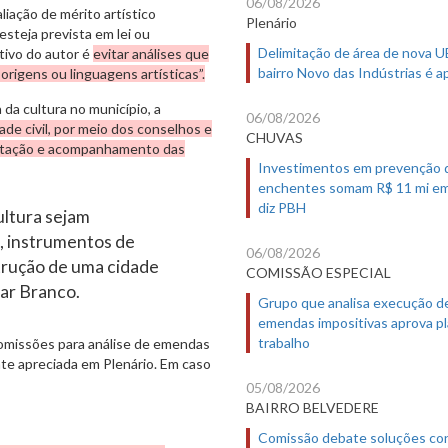
06/08/2026
iação de mérito artístico
Plenário
esteja prevista em lei ou
Delimitação de área de nova 
etivo do autor é
evitar análises que
bairro Novo das Indústrias é 
origens ou linguagens artísticas”.
 da cultura no município, a
06/08/2026
ade civil, por meio dos conselhos e
CHUVAS
entação e acompanhamento das
Investimentos em prevenção 
enchentes somam R$ 11 mi em
diz PBH
cultura sejam
, instrumentos de
06/08/2026
strução de uma cidade
COMISSÃO ESPECIAL
mar Branco.
Grupo que analisa execução d
emendas impositivas aprova p
trabalho
comissões para análise de emendas
te apreciada em Plenário. Em caso
05/08/2026
BAIRRO BELVEDERE
Comissão debate soluções co