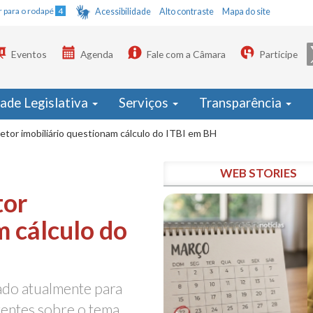
Ir para o rodapé
4
Acessibilidade
Alto contraste
Mapa do site
Eventos
Agenda
Fale com a Câmara
Participe
dade Legislativa
Serviços
Transparência
tor imobiliário questionam cálculo do ITBI em BH
WEB STORIES
tor
m cálculo do
ado atualmente para
gentes sobre o tema