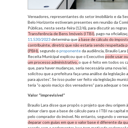
Vereadores, representantes do setor imobiliário e da Se
Belo Horizonte estiveram presentes em reunião da Com
Públicas, nesta sexta-feira (12/6), para discutir as regra
Transferência de Bens Imóveis (ITBI)
, pago na oficiali
11.530/2023
determina que
a base de cálculo do imposto
contribuinte, diretriz que não estaria sendo respeitada 
(PBH),
segundo o
proponente
da audiência, Braulio Lara
Receita Municipal explicou que o Executivo
pode usar ou
um processo administrativo,
o que é feito em todos os c
que, para haver mudanças, seria necessária uma nova lei.
solicitou que a prefeitura faça uma análise da legislação 
para ajustes”. Se isso puder ser feito via legislação muni
teria “o apoio maciço dos vereadores” para adequar o text
Valor “imprevisível”
Braulio Lara disse que propôs o projeto que deu origem 
deixar claro que a base de cálculo para o ITBI na capital
pelo comprador do imóvel. No entanto, segundo o verea
deparar com guias em que o valor base é diferente da qua
acordo com o parlamentar, isso tem motivado reclamaçõe