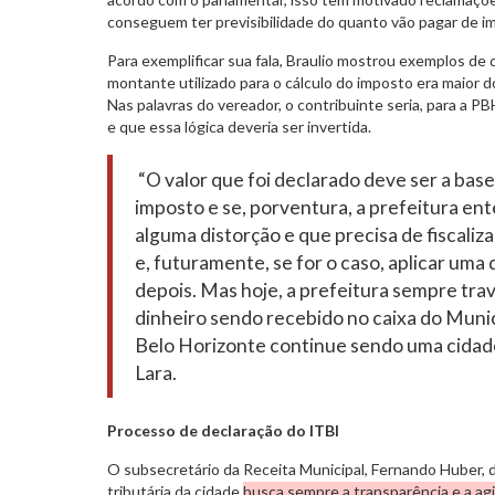
conseguem ter previsibilidade do quanto vão pagar de im
Para exemplificar sua fala, Braulio mostrou exemplos de
montante utilizado para o cálculo do imposto era maior 
Nas palavras do vereador, o contribuinte seria, para a PB
e que essa lógica deveria ser invertida.
“O valor que foi declarado deve ser a base
imposto e se, porventura, a prefeitura e
alguma distorção e que precisa de fiscalizaç
e, futuramente, se for o caso, aplicar uma
depois. Mas hoje, a prefeitura sempre trava
dinheiro sendo recebido no caixa do Muni
Belo Horizonte continue sendo uma cidade
Lara.
Processo de declaração do ITBI
O subsecretário da Receita Municipal, Fernando Huber, 
tributária da cidade
busca sempre a transparência e a agi