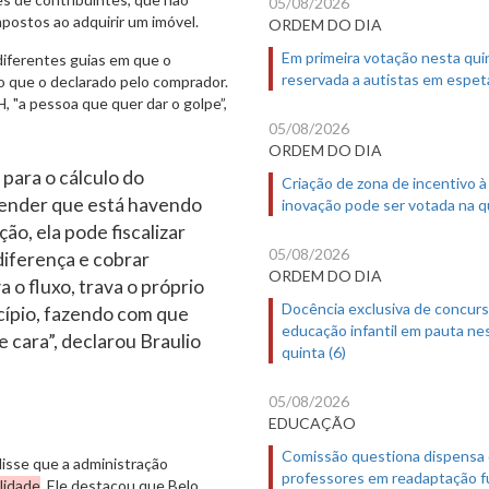
05/08/2026
postos ao adquirir um imóvel.
ORDEM DO DIA
Em primeira votação nesta quin
 diferentes guias em que o
reservada a autistas em espet
do que o declarado pelo comprador.
H, "a pessoa que quer dar o golpe”,
05/08/2026
ORDEM DO DIA
 para o cálculo do
Criação de zona de incentivo à
ntender que está havendo
inovação pode ser votada na qu
ão, ela pode fiscalizar
05/08/2026
 diferença e cobrar
ORDEM DO DIA
 o fluxo, trava o próprio
Docência exclusiva de concur
cípio, fazendo com que
educação infantil em pauta ne
 cara”, declarou Braulio
quinta (6)
05/08/2026
EDUCAÇÃO
Comissão questiona dispensa
disse que a administração
professores em readaptação f
lidade
. Ele destacou que Belo