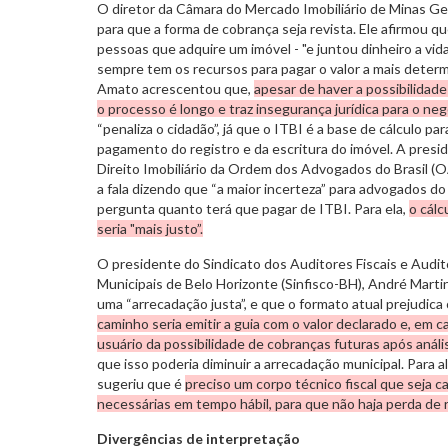
O diretor da Câmara do Mercado Imobiliário de Minas Ger
para que a forma de cobrança seja revista. Ele afirmou q
pessoas que adquire um imóvel - "e juntou dinheiro a vid
sempre tem os recursos para pagar o valor a mais determ
Amato acrescentou que,
apesar de haver a possibilidad
o processo é longo e traz insegurança jurídica para o neg
“penaliza o cidadão”, já que o ITBI é a base de cálculo p
pagamento do registro e da escritura do imóvel. A pres
Direito Imobiliário da Ordem dos Advogados do Brasil (
a fala dizendo que “a maior incerteza” para advogados do
pergunta quanto terá que pagar de ITBI. Para ela,
o cálc
seria "mais justo”.
O presidente do Sindicato dos Auditores Fiscais e Audi
Municipais de Belo Horizonte (Sinfisco-BH), André Marti
uma “arrecadação justa”, e que o formato atual prejudica 
caminho seria emitir a guia com o valor declarado e, em ca
usuário da possibilidade de cobranças futuras após análi
que isso poderia diminuir a arrecadação municipal. Para alc
sugeriu que é
preciso um corpo técnico fiscal que seja ca
necessárias em tempo hábil, para que não haja perda de r
Divergências de interpretação