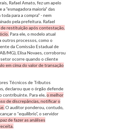
ais, Rafael Amato, fez um apelo
ue a "esmagadora maioria" das
a toda para a compra" - nem
inado pela prefeitura. Rafael
e de restituição após contestação,
ócio.
Para ele, o modelo atual
ara outros processos, como o
idente da Comissão Estadual de
OAB/MG), Elisa Novaes, corroborou
 setor ocorre quando o cliente
ulo em cima do valor de transação
tores Técnicos de Tributos
ns, declarou que o órgão defende
o contribuinte. Para ele,
o melhor
so de discrepâncias, notificar o
se.
O auditor ponderou, contudo,
ançar o “equilíbrio”, o servidor
paz de fazer as análises
eceita.