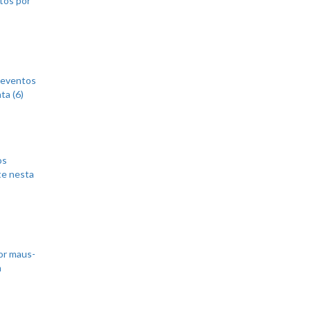
 eventos
ta (6)
os
te nesta
or maus-
m