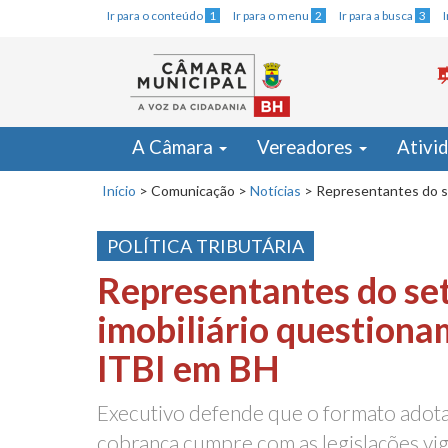
Ir para o conteúdo
1
Ir para o menu
2
Ir para a busca
3
A Câmara
Vereadores
Ativi
Início
>
Comunicação
>
Notícias
>
Representantes do se
POLÍTICA TRIBUTÁRIA
Representantes do se
imobiliário questiona
ITBI em BH
Executivo defende que o formato adot
cobrança cumpre com as legislações vi