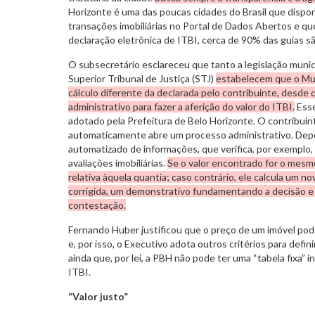
Horizonte é uma das poucas cidades do Brasil que disponi
transações imobiliárias no Portal de Dados Abertos e qu
declaração eletrônica de ITBI, cerca de 90% das guias s
O subsecretário esclareceu que tanto a legislação munic
Superior Tribunal de Justiça (STJ)
estabelecem que o Mun
cálculo diferente da declarada pelo contribuinte, desde
administrativo para fazer a aferição do valor do ITBI.
Esse
adotado pela Prefeitura de Belo Horizonte. O contribuint
automaticamente abre um processo administrativo. Dep
automatizado de informações, que verifica, por exemplo
avaliações imobiliárias.
Se o valor encontrado for o mesmo
relativa àquela quantia; caso contrário, ele calcula um no
corrigida, um demonstrativo fundamentando a decisão e 
contestação.
Fernando Huber justificou que o preço de um imóvel pod
e, por isso, o Executivo adota outros critérios para defini
ainda que, por lei, a PBH não pode ter uma “tabela fixa” 
ITBI.
“Valor justo”