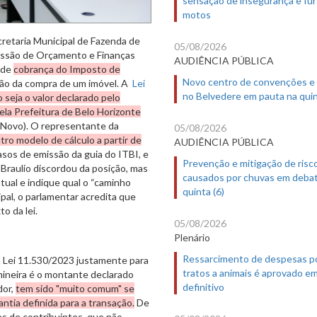
motos
cretaria Municipal de Fazenda de
05/08/2026
issão de Orçamento e Finanças
AUDIÊNCIA PÚBLICA
s de
cobrança do Imposto de
Novo centro de convenções e
zação da compra de um imóvel. A
Lei
no Belvedere em pauta na quin
 seja o valor declarado pelo
pela Prefeitura de Belo Horizonte
 (Novo). O representante da
05/08/2026
tro modelo de cálculo a partir de
AUDIÊNCIA PÚBLICA
asos de emissão da guia do ITBI, e
Prevenção e mitigação de risc
 Braulio discordou da posição, mas
causados por chuvas em deba
atual e indique qual o “caminho
quinta (6)
cipal, o parlamentar acredita que
o da lei.
05/08/2026
Plenário
Ressarcimento de despesas p
à Lei 11.530/2023 justamente para
tratos a animais é aprovado e
 mineira é o montante declarado
definitivo
dor,
tem sido "muito comum" se
ntia definida para a transação.
De
s de contribuintes, que não