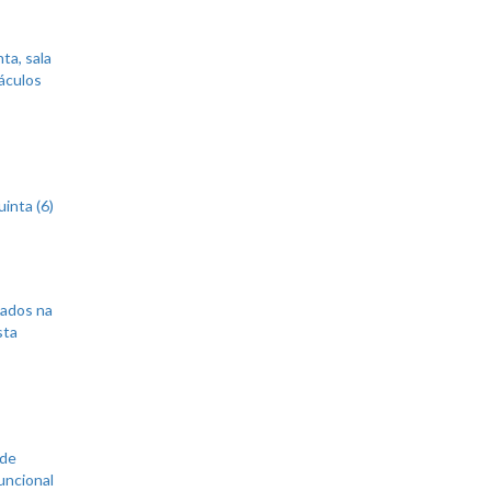
ta, sala
áculos
inta (6)
sados na
sta
 de
uncional