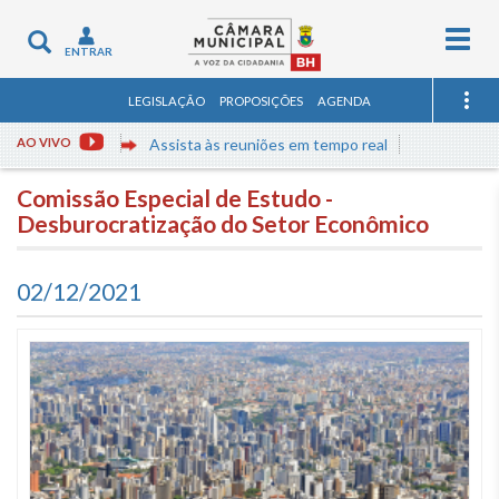
Togg
Toggle
ENTRAR
navig
navigation
LEGISLAÇÃO
PROPOSIÇÕES
AGENDA
AO VIVO
Assista às reuniões em tempo real
Comissão Especial de Estudo -
Desburocratização do Setor Econômico
02/12/2021