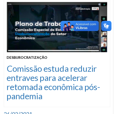
DESBUROCRATIZAÇÃO
Comissão estuda reduzir
entraves para acelerar
retomada econômica pós-
pandemia
26/02/2021