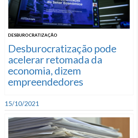
DESBUROCRATIZAÇÃO
Desburocratização pode
acelerar retomada da
economia, dizem
empreendedores
15/10/2021