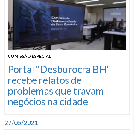
COMISSÃO ESPECIAL
Portal “Desburocra BH”
recebe relatos de
problemas que travam
negócios na cidade
27/05/2021