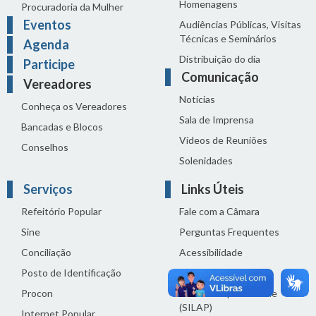
Homenagens
Procuradoria da Mulher
Eventos
Audiências Públicas, Visitas
Técnicas e Seminários
Agenda
Distribuição do dia
Participe
Comunicação
Vereadores
Notícias
Conheça os Vereadores
Sala de Imprensa
Bancadas e Blocos
Vídeos de Reuniões
Conselhos
Solenidades
Serviços
Links Úteis
Refeitório Popular
Fale com a Câmara
Sine
Perguntas Frequentes
Conciliação
Acessibilidade
Posto de Identificação
Termos de uso
Procon
Política de privacidade
(SILAP)
Internet Popular