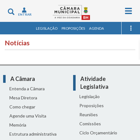
Togg
Toggle
ENTRAR
navig
navigation
LEGISLAÇÃO
PROPOSIÇÕES
AGENDA
Notícias
A Câmara
Atividade
Legislativa
Entenda a Câmara
Legislação
Mesa Diretora
Proposições
Como chegar
Reuniões
Agende uma Visita
Comissões
Memória
Ciclo Orçamentário
Estrutura administrativa