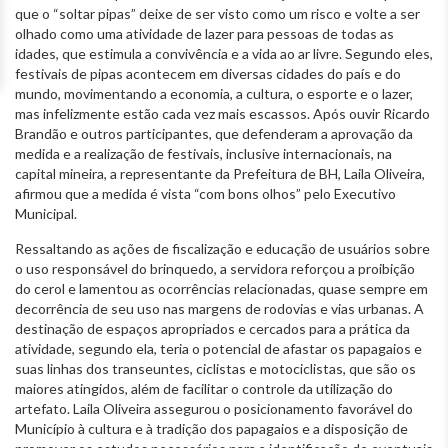
que o “soltar pipas” deixe de ser visto como um risco e volte a ser
olhado como uma atividade de lazer para pessoas de todas as
idades, que estimula a convivência e a vida ao ar livre. Segundo eles,
festivais de pipas acontecem em diversas cidades do país e do
mundo, movimentando a economia, a cultura, o esporte e o lazer,
mas infelizmente estão cada vez mais escassos. Após ouvir Ricardo
Brandão e outros participantes, que defenderam a aprovação da
medida e a realização de festivais, inclusive internacionais, na
capital mineira, a representante da Prefeitura de BH, Laila Oliveira,
afirmou que a medida é vista “com bons olhos” pelo Executivo
Municipal.
Ressaltando as ações de fiscalização e educação de usuários sobre
o uso responsável do brinquedo, a servidora reforçou a proibição
do cerol e lamentou as ocorrências relacionadas, quase sempre em
decorrência de seu uso nas margens de rodovias e vias urbanas. A
destinação de espaços apropriados e cercados para a prática da
atividade, segundo ela, teria o potencial de afastar os papagaios e
suas linhas dos transeuntes, ciclistas e motociclistas, que são os
maiores atingidos, além de facilitar o controle da utilização do
artefato. Laila Oliveira assegurou o posicionamento favorável do
Município à cultura e à tradição dos papagaios e a disposição de