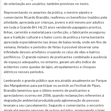
de orientação aos usuários, também previstas no texto.
Representando os amantes da prática, o mestre-pipeiro e
comerciante Ricardo Brandão, reafirmou os benefícios trazidos pela
atividade, apreciada por crianças, jovens e até mesmo por adultos
em toda a Grande BH. Há 25 anos vendendo papagaios prontos,
linhas, carretéis e material para confecção, o fabricante assegurou
que a tradição cultural e o baixo custo da prática a torna bastante
apreciada especialmente nas áreas de baixa renda, onde em fins de
semana, feriados e períodos de férias é possível observar uma
infinidade desses artefatos cruzando os céus de vilas e bairros
periféricos. O grande número de praticantes combinado à ausência
de espaços adequados, no entanto, geram um alto índice de
acidentes como quedas de lajes, atropelamentos e choques
elétricos nesses períodos.
Lembrando o grande público que era atraído anualmente ao Parque
das Mangabeiras para participar ou assistir ao Festival de Pipas,
Brandão lamentou que o último evento de praticantes e
apreciadores ocorreu em 2006, quando reclamações referentes à
degradação ambiental produzida pela aglomeração de pessoas
levaram a seu cancelamento. Segundo o comerciante, o encontro
atraía até mesmo pessoas de outros estados, promovendo o lazer