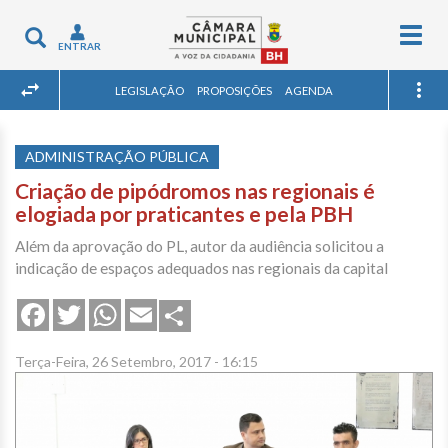
Togg
Toggle
ENTRAR
navig
navigation
LEGISLAÇÃO
PROPOSIÇÕES
AGENDA
ADMINISTRAÇÃO PÚBLICA
Criação de pipódromos nas regionais é
elogiada por praticantes e pela PBH
Além da aprovação do PL, autor da audiência solicitou a
indicação de espaços adequados nas regionais da capital
Share
Facebook
Twitter
WhatsApp
Email
Terça-Feira, 26 Setembro, 2017 - 16:15