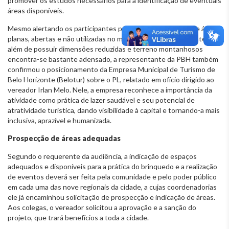
promover os estudos necessários para a identificação de eventuais
áreas disponíveis.
Mesmo alertando os participantes para o número limitado de áreas
planas, abertas e não utilizadas no município de Belo Horizonte, que
além de possuir dimensões reduzidas e terreno montanhosos
encontra-se bastante adensado, a representante da PBH também
confirmou o posicionamento da Empresa Municipal de Turismo de
Belo Horizonte (Belotur) sobre o PL, relatado em ofício dirigido ao
vereador Irlan Melo. Nele, a empresa reconhece a importância da
atividade como prática de lazer saudável e seu potencial de
atratividade turística, dando visibilidade à capital e tornando-a mais
inclusiva, aprazível e humanizada.
Prospecção de áreas adequadas
Segundo o requerente da audiência, a indicação de espaços
adequados e disponíveis para a prática do brinquedo e a realização
de eventos deverá ser feita pela comunidade e pelo poder público
em cada uma das nove regionais da cidade, a cujas coordenadorias
ele já encaminhou solicitação de prospecção e indicação de áreas.
Aos colegas, o vereador solicitou a aprovação e a sanção do
projeto, que trará benefícios a toda a cidade.