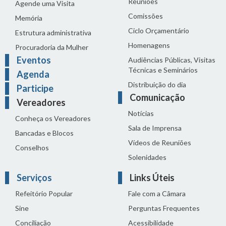
Reuniões
Agende uma Visita
Comissões
Memória
Ciclo Orçamentário
Estrutura administrativa
Homenagens
Procuradoria da Mulher
Eventos
Audiências Públicas, Visitas
Técnicas e Seminários
Agenda
Distribuição do dia
Participe
Comunicação
Vereadores
Notícias
Conheça os Vereadores
Sala de Imprensa
Bancadas e Blocos
Vídeos de Reuniões
Conselhos
Solenidades
Serviços
Links Úteis
Refeitório Popular
Fale com a Câmara
Sine
Perguntas Frequentes
Conciliação
Acessibilidade