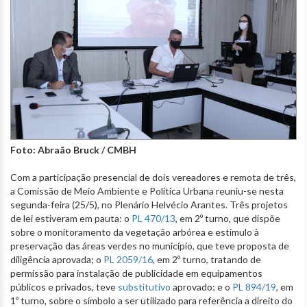
Foto: Abraão Bruck / CMBH
Com a participação presencial de dois vereadores e remota de três,
a Comissão de Meio Ambiente e Política Urbana reuniu-se nesta
segunda-feira (25/5), no Plenário Helvécio Arantes. Três projetos
de lei estiveram em pauta: o
PL 470/13
, em 2º turno, que dispõe
sobre o monitoramento da vegetação arbórea e estímulo à
preservação das áreas verdes no município, que teve proposta de
diligência aprovada; o
PL 2059/16
, em 2º turno, tratando de
permissão para instalação de publicidade em equipamentos
públicos e privados, teve
substitutivo
aprovado; e o
PL 894/19
, em
1º turno, sobre o símbolo a ser utilizado para referência a direito do