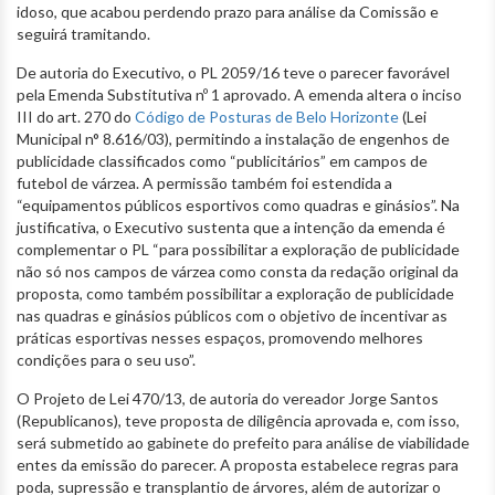
idoso, que acabou perdendo prazo para análise da Comissão e
seguirá tramitando.
De autoria do Executivo, o PL 2059/16 teve o parecer favorável
pela Emenda Substitutiva nº 1 aprovado. A emenda altera o inciso
III do art. 270 do
Código de Posturas de Belo Horizonte
(Lei
Municipal n° 8.616/03), permitindo a instalação de engenhos de
publicidade classificados como “publicitários” em campos de
futebol de várzea. A permissão também foi estendida a
“equipamentos públicos esportivos como quadras e ginásios”. Na
justificativa, o Executivo sustenta que a intenção da emenda é
complementar o PL “para possibilitar a exploração de publicidade
não só nos campos de várzea como consta da redação original da
proposta, como também possibilitar a exploração de publicidade
nas quadras e ginásios públicos com o objetivo de incentivar as
práticas esportivas nesses espaços, promovendo melhores
condições para o seu uso”.
O Projeto de Lei 470/13, de autoria do vereador Jorge Santos
(Republicanos), teve proposta de diligência aprovada e, com isso,
será submetido ao gabinete do prefeito para análise de viabilidade
entes da emissão do parecer. A proposta estabelece regras para
poda, supressão e transplantio de árvores, além de autorizar o