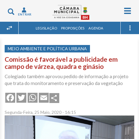
Togg
Toggle
ENTRAR
navig
navigation
LEGISLAÇÃO
PROPOSIÇÕES
AGENDA
MEIO AMBIENTE E POLÍTICA URBANA
Comissão é favorável a publicidade em
campo de várzea, quadra e ginásio
Colegiado também aprovou pedido de informação a projeto
que trata do monitoramento e preservação da vegetação
Share
Facebook
Twitter
WhatsApp
Email
Segunda-Feira, 25 Maio, 2020 - 16:15