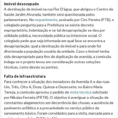
Imóvel desocupado
A destinação de imóvel na rua Flor D'água, que abrigou o Centro de
Saúde Jardim Alvorada, também será questionada pelos
parlamentares. No
requerimento
, assinado por Ciro Pereira (PTB), o
colegiado pergunta para a Prefeitura se existe decreto
expropriatório, indenização e se tal desapropriação se deu por
utilidade pública, necessidade pública ou interesse social. O
colegiado pede que seja informada em qual fase se encontra a
desapropriação; qual a destinação do imóvel e para onde foi
direcionada a população usuária da unidade. Caso o imóvel tenha
sido desapropriado para fins de duplicação de avenida, a comissão
indaga se o projeto levou em consideração outras soluções
técnicas, como desvio ou pontes.
Falta de infraestrutura
Para conhecer a situação dos moradores da Avenida A e das ruas
Um, Três, Oito A, Doze, Quinze e Dezessete, no Bairro Maria
Tereza, a comissão aprovou o pedido de
visita técnica
solicitado
por Nikolas Ferreira (PRTB). O objetivo é averiguar a situação de
constantes alagamentos em decorrência das chuvas, a ausência de
pavimento asfáltico e a precariedade no serviço público de
saneamento básico. Foram convidados para a visita, marcada para a