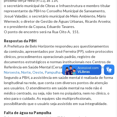
próxima terça-feira (9/11), às 11h,
o secretário municipal de Obras e Infraestrutura e membro titular
representante da PBH no Conselho Municipal de Saneamento,
Josué Valadão; o secretário municipal de Meio Ambiente, Mário
Werneck; o diretor de Gestão de Águas Urbanas, Ricardo Aroeira;
e o presidente da Copasa, Eduardo Tavares.
O ponto de encontro será na Rua Oito A, 151.
Respostas da PBH
A Prefeitura de Belo Horizonte respondeu aos questionamentos
da comissão, apresentados por José Ferreira (PP), sobre protocolos
clínicos, procedimentos operacionais padrão, registro de
documentos estratégicos e normas institucionais nos Centros de
Referência em Saúde Mental (Cersam)
Barreiro
,
Leste
,
Nordeste
,
Noroeste
,
Norte
,
Oeste
,
Pampulha
e
Venda Nova
.
Segundo a PBH, a assistência em saúde mental é realizada de forma
longitudinal na rede, que conta com diversos pontos de atenção
aos usuários. O atendimento em saúde mental na rede não é
médico centrado, ou seja, não tem no psiquiatra, nem no clínico, o
eixo para o cuidado. As equipes são multiprofissionais,
possibilitando que o usuário seja assistido em sua integralidade.
Falta de água na Pampulha