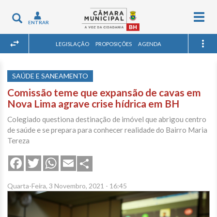
Togg
Toggle
ENTRAR
navig
navigation
LEGISLAÇÃO
PROPOSIÇÕES
AGENDA
SAÚDE E SANEAMENTO
Comissão teme que expansão de cavas em
Nova Lima agrave crise hídrica em BH
Colegiado questiona destinação de imóvel que abrigou centro
de saúde e se prepara para conhecer realidade do Bairro Maria
Tereza
Share
Facebook
Twitter
WhatsApp
Email
Quarta-Feira, 3 Novembro, 2021 - 16:45