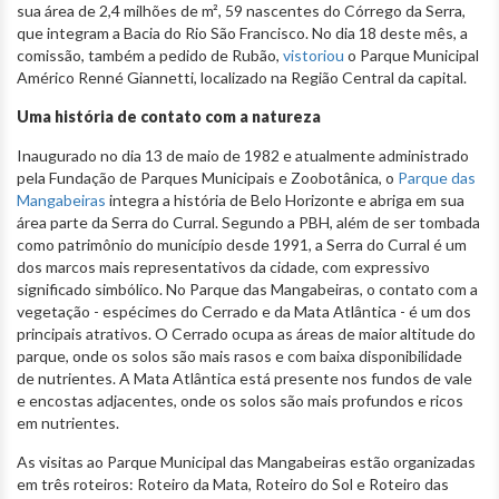
sua área de 2,4 milhões de m², 59 nascentes do Córrego da Serra,
que integram a Bacia do Rio São Francisco. No dia 18 deste mês, a
comissão, também a pedido de Rubão,
vistoriou
o Parque Municipal
Américo Renné Giannetti, localizado na Região Central da capital.
Uma história de contato com a natureza
Inaugurado no dia 13 de maio de 1982 e atualmente administrado
pela Fundação de Parques Municipais e Zoobotânica, o
Parque das
Mangabeiras
integra a história de Belo Horizonte e abriga em sua
área parte da Serra do Curral. Segundo a PBH, além de ser tombada
como patrimônio do município desde 1991, a Serra do Curral é um
dos marcos mais representativos da cidade, com expressivo
significado simbólico. No Parque das Mangabeiras, o contato com a
vegetação - espécimes do Cerrado e da Mata Atlântica - é um dos
principais atrativos. O Cerrado ocupa as áreas de maior altitude do
parque, onde os solos são mais rasos e com baixa disponibilidade
de nutrientes. A Mata Atlântica está presente nos fundos de vale
e encostas adjacentes, onde os solos são mais profundos e ricos
em nutrientes.
As visitas ao Parque Municipal das Mangabeiras estão organizadas
em três roteiros: Roteiro da Mata, Roteiro do Sol e Roteiro das