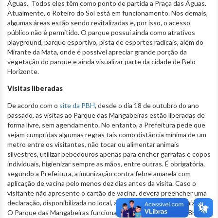
Águas. Todos eles têm como ponto de partida a Praça das Águas.
Atualmente, o Roteiro do Sol está em funcionamento. Nos demais,
algumas áreas estão sendo revitalizadas e, por isso, o acesso
público não é permitido. O parque possui ainda como atrativos
playground, parque esportivo, pista de esportes radicais, além do
Mirante da Mata, onde é possível apreciar grande porção da
vegetação do parque e ainda visualizar parte da cidade de Belo
Horizonte.
Visitas liberadas
De acordo com o
site da PBH
, desde o dia 18 de outubro do ano
passado, as visitas ao Parque das Mangabeiras estão liberadas de
forma livre, sem agendamento. No entanto, a Prefeitura pede que
sejam cumpridas algumas regras tais como distância mínima de um
metro entre os visitantes, não tocar ou alimentar animais
silvestres, utilizar bebedouros apenas para encher garrafas e copos
individuais, higienizar sempre as mãos, entre outras. É obrigatória,
segundo a Prefeitura, a imunização contra febre amarela com
aplicação de vacina pelo menos dez dias antes da visita. Caso o
visitante não apresente o cartão de vacina, deverá preencher uma
declaração, disponibilizada no local, atestando que já foi imunizado.
O Parque das Mangabeiras funciona de terça a domingo, de 8h às