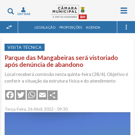
Togg
Toggle
ENTRAR
navig
navigation
LEGISLAÇÃO
PROPOSIÇÕES
AGENDA
VISITA TÉCNICA
Parque das Mangabeiras será vistoriado
após denúncia de abandono
Local receberá comissão nesta quinta-feira (28/4). Objetivo é
conferir a situação da estrutura física e do atendimento
Share
Facebook
Twitter
WhatsApp
Email
Terça-Feira, 26 Abril, 2022 - 09:30