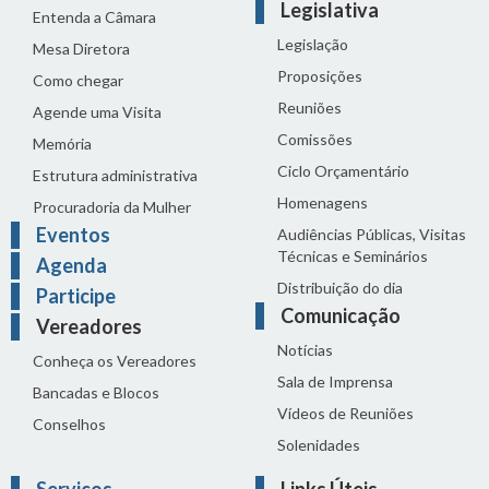
Legislativa
Entenda a Câmara
Legislação
Mesa Diretora
Proposições
Como chegar
Reuniões
Agende uma Visita
Comissões
Memória
Ciclo Orçamentário
Estrutura administrativa
Homenagens
Procuradoria da Mulher
Eventos
Audiências Públicas, Visitas
Técnicas e Seminários
Agenda
Distribuição do dia
Participe
Comunicação
Vereadores
Notícias
Conheça os Vereadores
Sala de Imprensa
Bancadas e Blocos
Vídeos de Reuniões
Conselhos
Solenidades
Serviços
Links Úteis