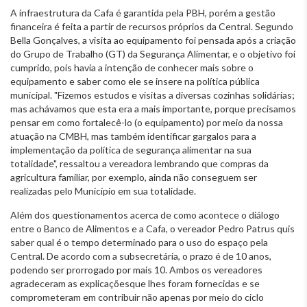
A infraestrutura da Cafa é garantida pela PBH, porém a gestão
financeira é feita a partir de recursos próprios da Central. Segundo
Bella Gonçalves, a visita ao equipamento foi pensada após a criação
do Grupo de Trabalho (GT) da Segurança Alimentar, e o objetivo foi
cumprido, pois havia a intenção de conhecer mais sobre o
equipamento e saber como ele se insere na política pública
municipal. "Fizemos estudos e visitas a diversas cozinhas solidárias;
mas achávamos que esta era a mais importante, porque precisamos
pensar em como fortalecê-lo (o equipamento) por meio da nossa
atuação na CMBH, mas também identificar gargalos para a
implementação da política de segurança alimentar na sua
totalidade", ressaltou a vereadora lembrando que compras da
agricultura familiar, por exemplo, ainda não conseguem ser
realizadas pelo Município em sua totalidade.
Além dos questionamentos acerca de como acontece o diálogo
entre o Banco de Alimentos e a Cafa, o vereador Pedro Patrus quis
saber qual é o tempo determinado para o uso do espaço pela
Central. De acordo com a subsecretária, o prazo é de 10 anos,
podendo ser prorrogado por mais 10. Ambos os vereadores
agradeceram as explicaçõesque lhes foram fornecidas e se
comprometeram em contribuir não apenas por meio do ciclo