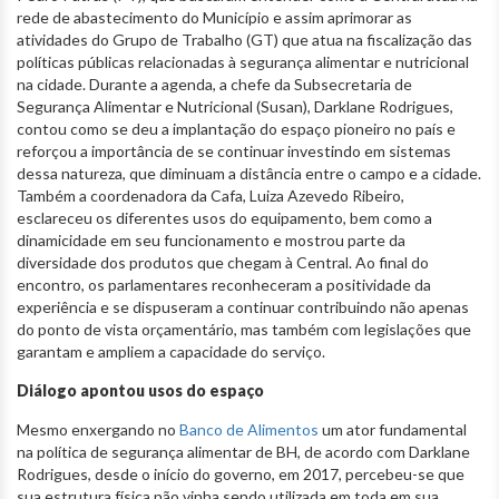
rede de abastecimento do Município e assim aprimorar as
atividades do Grupo de Trabalho (GT) que atua na fiscalização das
políticas públicas relacionadas à segurança alimentar e nutricional
na cidade. Durante a agenda, a chefe da Subsecretaria de
Segurança Alimentar e Nutricional (Susan), Darklane Rodrigues,
contou como se deu a implantação do espaço pioneiro no país e
reforçou a importância de se continuar investindo em sistemas
dessa natureza, que diminuam a distância entre o campo e a cidade.
Também a coordenadora da Cafa, Luiza Azevedo Ribeiro,
esclareceu os diferentes usos do equipamento, bem como a
dinamicidade em seu funcionamento e mostrou parte da
diversidade dos produtos que chegam à Central. Ao final do
encontro, os parlamentares reconheceram a positividade da
experiência e se dispuseram a continuar contribuindo não apenas
do ponto de vista orçamentário, mas também com legislações que
garantam e ampliem a capacidade do serviço.
Diálogo apontou usos do espaço
Mesmo enxergando no
Banco de Alimentos
um ator fundamental
na política de segurança alimentar de BH, de acordo com Darklane
Rodrigues, desde o início do governo, em 2017, percebeu-se que
sua estrutura física não vinha sendo utilizada em toda em sua