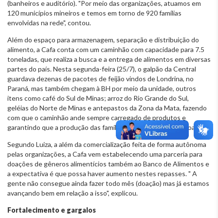
(banheiros e auditório). "Por meio das organizações, atuamos em
120 municípios mineiros e temos em torno de 920 famílias
envolvidas na rede", contou.
Além do espaço para armazenagem, separação e distribuição do
alimento, a Cafa conta com um caminhão com capacidade para 7.5
toneladas, que realiza a busca e a entrega de alimentos em diversas
partes do país. Nesta segunda-feira (25/7), o galpão da Central
guardava dezenas de pacotes de feijão vindos de Londrina, no
Paraná, mas também chegam à BH por meio da unidade, outros
itens como café do Sul de Minas; arroz do Rio Grande do Sul,
geléias do Norte de Minas e antepastos da Zona da Mata, fazendo
com que o caminhão ande sempre carregado de produtos e
garantindo que a produção das famílias agricultoras seja escoada.
Segundo Luiza, a além da comercialização feita de forma autônoma
pelas organizações, a Cafa vem estabelecendo uma parceria para
doações de gêneros alimentícios também ao Banco de Alimentos e
a expectativa é que possa haver aumento nestes repasses. " A
gente não consegue ainda fazer todo mês (doação) mas já estamos
avançando bem em relação a isso", explicou.
Fortalecimento e gargalos