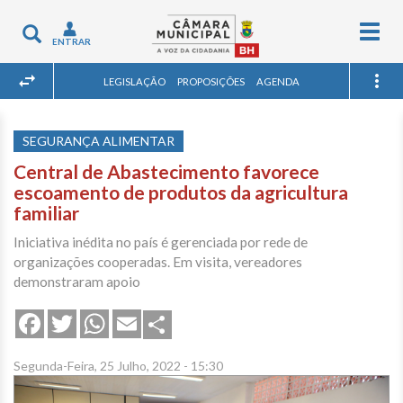
Togg
Toggle
ENTRAR
navig
navigation
LEGISLAÇÃO
PROPOSIÇÕES
AGENDA
SEGURANÇA ALIMENTAR
Central de Abastecimento favorece
escoamento de produtos da agricultura
familiar
Iniciativa inédita no país é gerenciada por rede de
organizações cooperadas. Em visita, vereadores
demonstraram apoio
Share
Facebook
Twitter
WhatsApp
Email
Segunda-Feira, 25 Julho, 2022 - 15:30