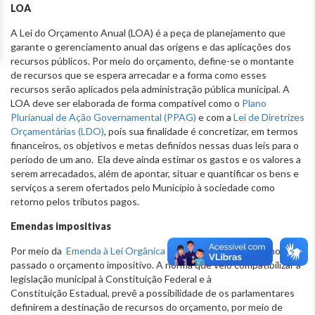
LOA
A Lei do Orçamento Anual (LOA) é a peça de planejamento que
garante o gerenciamento anual das origens e das aplicações dos
recursos públicos. Por meio do orçamento, define-se o montante
de recursos que se espera arrecadar e a forma como esses
recursos serão aplicados pela administração pública municipal. A
LOA deve ser elaborada de forma compatível como o
Plano
Plurianual de Ação Governamental (PPAG)
e com a
Lei de Diretrizes
Orçamentárias (LDO)
, pois sua finalidade é concretizar, em termos
financeiros, os objetivos e metas definidos nessas duas leis para o
período de um ano. Ela deve ainda estimar os gastos e os valores a
serem arrecadados, além de apontar, situar e quantificar os bens e
serviços a serem ofertados pelo Município à sociedade como
retorno pelos tributos pagos.
Emendas impositivas
Por meio da
Emenda à Lei Orgânica 34/2021
, foi criado no ano
passado o orçamento impositivo. A norma que veio compatibilizar a
legislação municipal à Constituição Federal e à
Constituição Estadual, prevê a possibilidade de os parlamentares
definirem a destinação de recursos do orçamento, por meio de