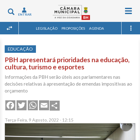
Togg
Toggle
ENTRAR
navig
navigation
LEGISLAÇÃO
PROPOSIÇÕES
AGENDA
EDUCAÇÃO
PBH apresentará prioridades na educação,
cultura, turismo e esportes
Informações da PBH serão úteis aos parlamentares nas
decisões relativas à apresentação de emendas impositivas ao
orçamento
Share
Facebook
Twitter
WhatsApp
Email
Terça-Feira, 9 Agosto, 2022 - 12:15