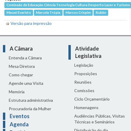
Comissão de Educação Ciência Tecnologia Cultura Desporto Lazer e Turismo
Macaé Evaristo
Marcela Trópia
Marcos Crispim
Rubão
Versão para impressão
A Câmara
Atividade
Legislativa
Entenda a Câmara
Legislação
Mesa Diretora
Proposições
Como chegar
Reuniões
Agende uma Visita
Comissões
Memória
Ciclo Orçamentário
Estrutura administrativa
Homenagens
Procuradoria da Mulher
Eventos
Audiências Públicas, Visitas
Técnicas e Seminários
Agenda
Distribuição do dia