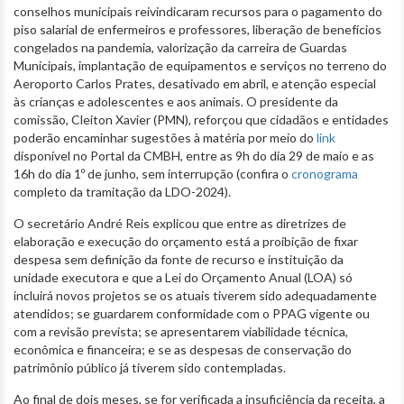
conselhos municipais reivindicaram recursos para o pagamento do
piso salarial de enfermeiros e professores, liberação de benefícios
congelados na pandemia, valorização da carreira de Guardas
Municipais, implantação de equipamentos e serviços no terreno do
Aeroporto Carlos Prates, desativado em abril, e atenção especial
às crianças e adolescentes e aos animais. O presidente da
comissão, Cleiton Xavier (PMN), reforçou que cidadãos e entidades
poderão encaminhar sugestões à matéria por meio do
link
disponível no Portal da CMBH, entre as 9h do dia 29 de maio e as
16h do dia 1º de junho, sem interrupção (confira o
cronograma
completo da tramitação da LDO-2024).
O secretário André Reis explicou que entre as diretrizes de
elaboração e execução do orçamento está a proibição de fixar
despesa sem definição da fonte de recurso e instituição da
unidade executora e que a Lei do Orçamento Anual (LOA) só
incluirá novos projetos se os atuais tiverem sido adequadamente
atendidos; se guardarem conformidade com o PPAG vigente ou
com a revisão prevista; se apresentarem viabilidade técnica,
econômica e financeira; e se as despesas de conservação do
patrimônio público já tiverem sido contempladas.
Ao final de dois meses, se for verificada a insuficiência da receita, a