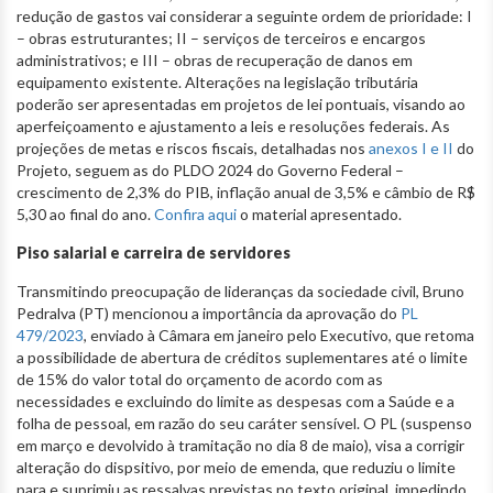
redução de gastos vai considerar a seguinte ordem de prioridade: I
– obras estruturantes; II – serviços de terceiros e encargos
administrativos; e III – obras de recuperação de danos em
equipamento existente. Alterações na legislação tributária
poderão ser apresentadas em projetos de lei pontuais, visando ao
aperfeiçoamento e ajustamento a leis e resoluções federais. As
projeções de metas e riscos fiscais, detalhadas nos
anexos I e II
do
Projeto, seguem as do PLDO 2024 do Governo Federal –
crescimento de 2,3% do PIB, inflação anual de 3,5% e câmbio de R$
5,30 ao final do ano.
Confira aqui
o material apresentado.
Piso salarial e carreira de servidores
Transmitindo preocupação de lideranças da sociedade civil, Bruno
Pedralva (PT) mencionou a importância da aprovação do
PL
479/2023
, enviado à Câmara em janeiro pelo Executivo, que retoma
a possibilidade de abertura de créditos suplementares até o limite
de 15% do valor total do orçamento de acordo com as
necessidades e excluindo do limite as despesas com a Saúde e a
folha de pessoal, em razão do seu caráter sensível. O PL (suspenso
em março e devolvido à tramitação no dia 8 de maio), visa a corrigir
alteração do dispsitivo, por meio de emenda, que reduziu o limite
para e suprimiu as ressalvas previstas no texto original, impedindo