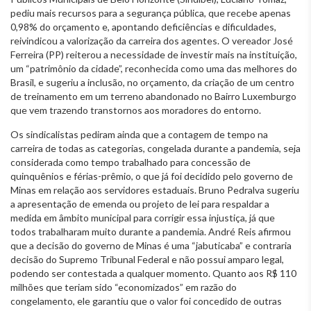
pediu mais recursos para a segurança pública, que recebe apenas
0,98% do orçamento e, apontando deficiências e dificuldades,
reivindicou a valorização da carreira dos agentes. O vereador José
Ferreira (PP) reiterou a necessidade de investir mais na instituição,
um “patrimônio da cidade”, reconhecida como uma das melhores do
Brasil, e sugeriu a inclusão, no orçamento, da criação de um centro
de treinamento em um terreno abandonado no Bairro Luxemburgo
que vem trazendo transtornos aos moradores do entorno.
Os sindicalistas pediram ainda que a contagem de tempo na
carreira de todas as categorias, congelada durante a pandemia, seja
considerada como tempo trabalhado para concessão de
quinquênios e férias-prêmio, o que já foi decidido pelo governo de
Minas em relação aos servidores estaduais. Bruno Pedralva sugeriu
a apresentação de emenda ou projeto de lei para respaldar a
medida em âmbito municipal para corrigir essa injustiça, já que
todos trabalharam muito durante a pandemia. André Reis afirmou
que a decisão do governo de Minas é uma “jabuticaba” e contraria
decisão do Supremo Tribunal Federal e não possui amparo legal,
podendo ser contestada a qualquer momento. Quanto aos R$ 110
milhões que teriam sido “economizados” em razão do
congelamento, ele garantiu que o valor foi concedido de outras