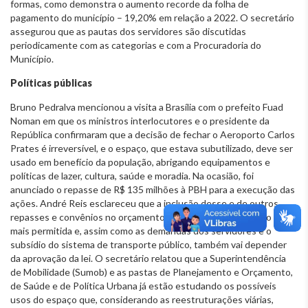
formas, como demonstra o aumento recorde da folha de
pagamento do município – 19,20% em relação a 2022. O secretário
assegurou que as pautas dos servidores são discutidas
periodicamente com as categorias e com a Procuradoria do
Município.
Políticas públicas
Bruno Pedralva mencionou a visita a Brasília com o prefeito Fuad
Noman em que os ministros interlocutores e o presidente da
República confirmaram que a decisão de fechar o Aeroporto Carlos
Prates é irreversível, e o espaço, que estava subutilizado, deve ser
usado em benefício da população, abrigando equipamentos e
políticas de lazer, cultura, saúde e moradia. Na ocasião, foi
anunciado o repasse de R$ 135 milhões à PBH para a execução das
ações. André Reis esclareceu que a inclusão desse e de outros
repasses e convênios no orçamento por meio de decreto não é
mais permitida e, assim como as demandas dos servidores e o
subsídio do sistema de transporte público, também vai depender
da aprovação da lei. O secretário relatou que a Superintendência
de Mobilidade (Sumob) e as pastas de Planejamento e Orçamento,
de Saúde e de Política Urbana já estão estudando os possíveis
usos do espaço que, considerando as reestruturações viárias,