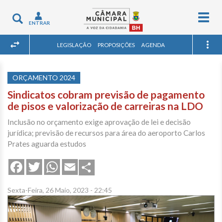
Togg
Toggle
ENTRAR
navig
navigation
LEGISLAÇÃO
PROPOSIÇÕES
AGENDA
ORÇAMENTO 2024
Sindicatos cobram previsão de pagamento
de pisos e valorização de carreiras na LDO
Inclusão no orçamento exige aprovação de lei e decisão
jurídica; previsão de recursos para área do aeroporto Carlos
Prates aguarda estudos
Share
Facebook
Twitter
WhatsApp
Email
Sexta-Feira, 26 Maio, 2023 - 22:45