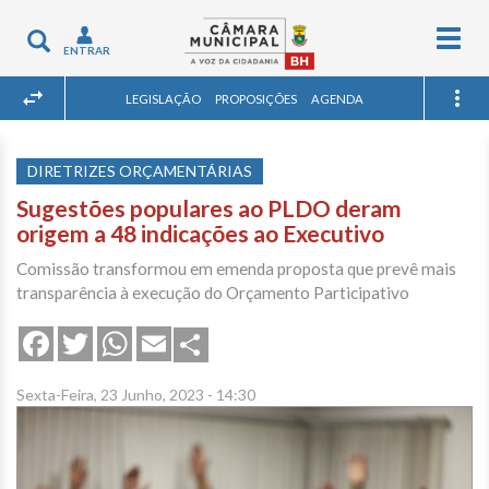
Togg
Toggle
ENTRAR
navig
navigation
LEGISLAÇÃO
PROPOSIÇÕES
AGENDA
DIRETRIZES ORÇAMENTÁRIAS
Sugestões populares ao PLDO deram
origem a 48 indicações ao Executivo
Comissão transformou em emenda proposta que prevê mais
transparência à execução do Orçamento Participativo
Share
Facebook
Twitter
WhatsApp
Email
Sexta-Feira, 23 Junho, 2023 - 14:30