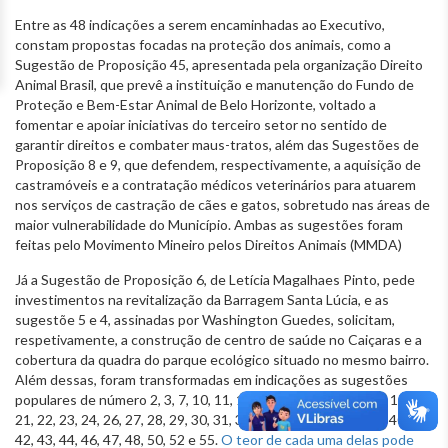
Entre as 48 indicações a serem encaminhadas ao Executivo,
constam propostas focadas na proteção dos animais, como a
Sugestão de Proposição 45, apresentada pela organização Direito
Animal Brasil, que prevê a instituição e manutenção do Fundo de
Proteção e Bem-Estar Animal de Belo Horizonte, voltado a
fomentar e apoiar iniciativas do terceiro setor no sentido de
garantir direitos e combater maus-tratos, além das Sugestões de
Proposição 8 e 9, que defendem, respectivamente, a aquisição de
castramóveis e a contratação médicos veterinários para atuarem
nos serviços de castração de cães e gatos, sobretudo nas áreas de
maior vulnerabilidade do Município. Ambas as sugestões foram
feitas pelo Movimento Mineiro pelos Direitos Animais (MMDA)
Já a Sugestão de Proposição 6, de Letícia Magalhaes Pinto, pede
investimentos na revitalização da Barragem Santa Lúcia, e as
sugestõe 5 e 4, assinadas por Washington Guedes, solicitam,
respetivamente, a construção de centro de saúde no Caiçaras e a
cobertura da quadra do parque ecológico situado no mesmo bairro.
Além dessas, foram transformadas em indicações as sugestões
populares de número 2, 3, 7, 10, 11, 12, 13, 14, 15, 16, 17, 18, 19, 20,
21, 22, 23, 24, 26, 27, 28, 29, 30, 31, 32, 33, 34, 36, 37, 38, 39, 40, 41,
42, 43, 44, 46, 47, 48, 50, 52 e 55.
O teor de cada uma delas pode