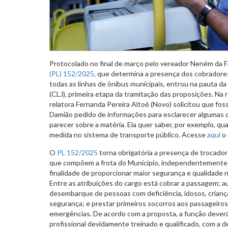
Protocolado no final de março pelo vereador Neném da Fa
(PL) 152/2025
, que determina a presença dos cobrador
todas as linhas de ônibus municipais, entrou na pauta da
(CLJ), primeira etapa da tramitação das proposições. Na r
relatora Fernanda Pereira Altoé (Novo) solicitou que fo
Damião pedido de informações para esclarecer algumas 
parecer sobre a matéria. Ela quer saber, por exemplo, qu
medida no sistema de transporte público. Acesse
aqui
o 
O
PL 152/2025
torna obrigatória a presença de trocado
que compõem a frota do Município, independentemente da
finalidade de proporcionar maior segurança e qualidade 
Entre as atribuições do cargo está cobrar a passagem; a
desembarque de pessoas com deficiência, idosos, crianç
segurança; e prestar primeiros socorros aos passageiro
emergências. De acordo com a proposta, a função deve
profissional devidamente treinado e qualificado, com a