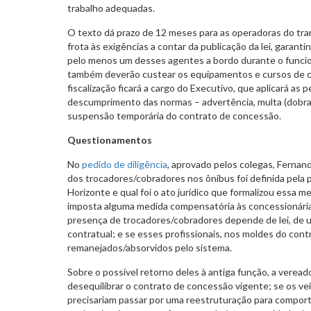
trabalho adequadas.
O texto dá prazo de 12 meses para as operadoras do tr
frota às exigências a contar da publicação da lei, garan
pelo menos um desses agentes a bordo durante o funci
também deverão custear os equipamentos e cursos de c
fiscalização ficará a cargo do Executivo, que aplicará as
descumprimento das normas – advertência, multa (dobrad
suspensão temporária do contrato de concessão.
Questionamentos
No
pedido de diligência
, aprovado pelos colegas, Fernand
dos trocadores/cobradores nos ônibus foi definida pela p
Horizonte e qual foi o ato jurídico que formalizou essa m
imposta alguma medida compensatória às concessionárias
presença de trocadores/cobradores depende de lei, de 
contratual; e se esses profissionais, nos moldes do contr
remanejados/absorvidos pelo sistema.
Sobre o possível retorno deles à antiga função, a verea
desequilibrar o contrato de concessão vigente; se os ve
precisariam passar por uma reestruturação para comport