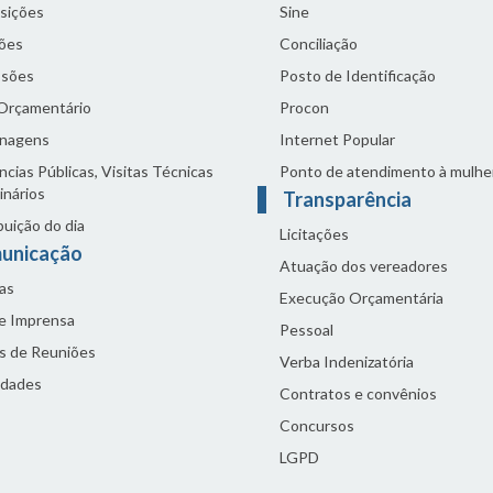
sições
Sine
ões
Conciliação
sões
Posto de Identificação
 Orçamentário
Procon
nagens
Internet Popular
cias Públicas, Visitas Técnicas
Ponto de atendimento à mulhe
inários
Transparência
buição do dia
Licitações
unicação
Atuação dos vereadores
as
Execução Orçamentária
de Imprensa
Pessoal
s de Reuniões
Verba Indenizatória
idades
Contratos e convênios
Concursos
LGPD