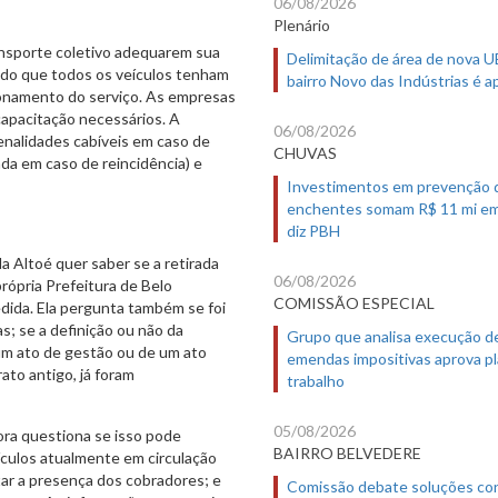
06/08/2026
Plenário
ansporte coletivo adequarem sua
Delimitação de área de nova 
tindo que todos os veículos tenham
bairro Novo das Indústrias é 
onamento do serviço. As empresas
apacitação necessários. A
06/08/2026
 penalidades cabíveis em caso de
CHUVAS
a em caso de reincidência) e
Investimentos em prevenção 
enchentes somam R$ 11 mi em
diz PBH
a Altoé quer saber se a retirada
06/08/2026
rópria Prefeitura de Belo
COMISSÃO ESPECIAL
edida. Ela pergunta também se foi
; se a definição ou não da
Grupo que analisa execução d
um ato de gestão ou de um ato
emendas impositivas aprova p
ato antigo, já foram
trabalho
05/08/2026
dora questiona se isso pode
BAIRRO BELVEDERE
ículos atualmente em circulação
ar a presença dos cobradores; e
Comissão debate soluções co