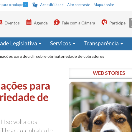
Ir para o rodapé
4
Acessibilidade
Alto contraste
Mapa do site
Eventos
Agenda
Fale com a Câmara
Participe
dade Legislativa
Serviços
Transparência
ações para decidir sobre obrigatoriedade de cobradores
WEB STORIES
ações para
oriedade de
H se volta dos
librar o contrato de