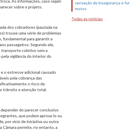
e troca. As informações, caso sejam
sensação de insegurança e fur
 parecer sobre o projeto.
motos
Todas as notícias
irada dos cobradores (pautada na
es) trouxe uma série de problemas
o, fundamental para garantir a
 aos passageiros. Segundo ele,
 transporte coletivo sem a
ela vigilância do interior do
e o estresse adicional causado
áveis pela cobrança das
ficativamente o risco de
o trânsito e atenção total.
 depender do parecer conclusivo
ntegrantes, que podem aprova-lo ou
de, por vício de iniciativa ou outra
da Câmara permite, no entanto, a