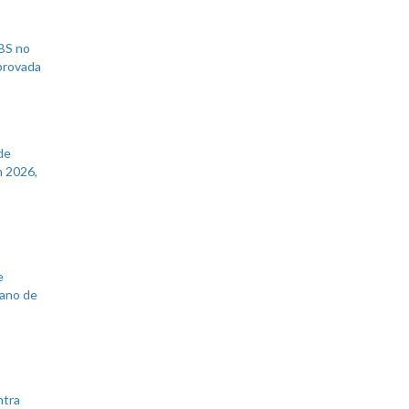
UBS no
aprovada
de
 2026,
e
lano de
ntra