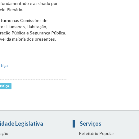
e fundamentado e assinado por
lo Plenário.
1º turno nas Comissões de
itos Humanos, Habitação,
ração Pública e Segurança Pública.
vel da maioria dos presentes.
ustiça
idade Legislativa
Serviços
lação
Refeitório Popular