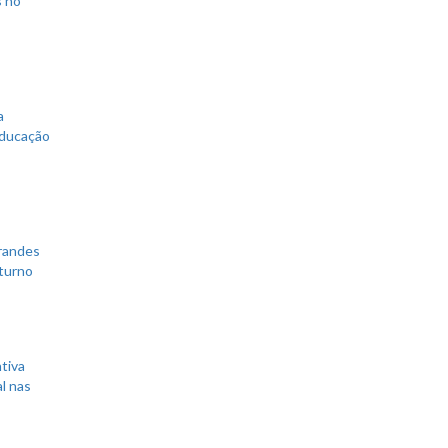
s no
a
educação
grandes
 turno
tiva
l nas