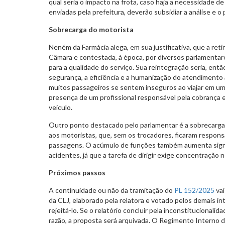
qual seria o impacto na frota, caso haja a necessidade d
enviadas pela prefeitura, deverão subsidiar a análise e o
Sobrecarga do motorista
Neném da Farmácia alega, em sua justificativa, que a ret
Câmara e contestada, à época, por diversos parlamentar
para a qualidade do serviço. Sua reintegração seria, entã
segurança, a eficiência e a humanização do atendimento
muitos passageiros se sentem inseguros ao viajar em um
presença de um profissional responsável pela cobrança e p
veículo.
Outro ponto destacado pelo parlamentar é a sobrecarga 
aos motoristas, que, sem os trocadores, ficaram respons
passagens. O acúmulo de funções também aumenta signi
acidentes, já que a tarefa de dirigir exige concentração n
Próximos passos
A continuidade ou não da tramitação do
PL 152/2025
vai
da CLJ, elaborado pela relatora e votado pelos demais i
rejeitá-lo. Se o relatório concluir pela inconstitucionalida
razão, a proposta será arquivada. O Regimento Interno 