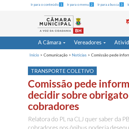
Ir para o conteúdo
1
Ir para o menu
2
Ir para a busca
3
A Câmara
Vereadores
Ativi
Início
>
Comunicação
>
Notícias
>
Comissão pede inform
TRANSPORTE COLETIVO
Comissão pede inform
decidir sobre obrigat
cobradores
Relatora do PL na CLJ quer saber da PB
cobradores nos ônibus poderia desequi