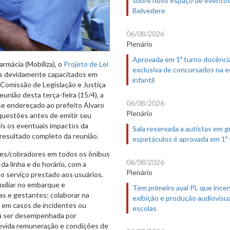
sobre novo espaço de evento
Belvedere
06/08/2026
Plenário
Aprovada em 1º turno docênci
rmácia (Mobiliza), o
Projeto de Lei
exclusiva de concursados na 
es devidamente capacitados em
infantil
 Comissão de Legislação e Justiça
eunião desta terça-feira (15/4), a
06/08/2026
sse endereçado ao prefeito Álvaro
Plenário
questões antes de emitir seu
ais os eventuais impactos da
Sala reservada a autistas em 
resultado completo da reunião.
espetáculos é aprovada em 1º
res/cobradores em todos os ônibus
06/08/2026
 linha e do horário, com a
Plenário
no serviço prestado aos usuários.
uxiliar no embarque e
Tem primeiro aval PL que incen
as e gestantes; colaborar na
exibição e produção audiovisua
s em casos de incidentes ou
escolas
rá ser desempenhada por
 devida remuneração e condições de