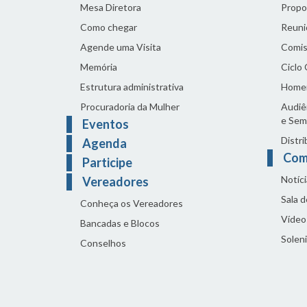
Mesa Diretora
Propo
Como chegar
Reuni
Agende uma Visita
Comis
Memória
Ciclo
Estrutura administrativa
Home
Procuradoria da Mulher
Audiên
e Sem
Eventos
Distri
Agenda
Com
Participe
Notíci
Vereadores
Sala 
Conheça os Vereadores
Vídeo
Bancadas e Blocos
Solen
Conselhos