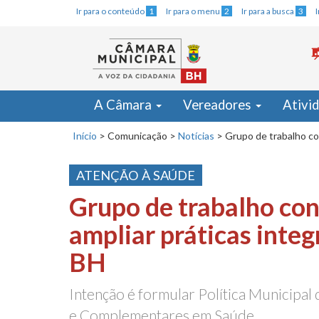
Ir para o conteúdo
1
Ir para o menu
2
Ir para a busca
3
A Câmara
Vereadores
Ativi
Início
>
Comunicação
>
Notícias
>
Grupo de trabalho con
ATENÇÃO À SAÚDE
Grupo de trabalho con
ampliar práticas integ
BH
Intenção é formular Política Municipal 
e Complementares em Saúde