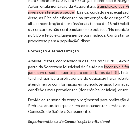
Para Alexander da Silveira Assunção, biomédico e integ
Autorregulamentação da Acupuntura,
a ampliação das Pi
níveis de atenção à saúde
- básica, cuidados especializa
disso, as Pics são eficientes na prevenção de doenças”
alta concentração de profissionais (cerca de 15 mil) hab
os concursos não contemplam esse público. “No municíp
no SUS é feito exclusivamente por médicos. Contratar ou
proveitoso para a população”, disse.
Formação e especialização
Anelise Prates, coordenadora das Pics no SUS/BH, expli
parte da Secretaria Municipal de Saúde no
incentivo à fo
para concursados quanto para contratados da PBH
. Ent
tai chi chuan para profissionais de educação física; ident
atendimento com formação em auriculoterapia; formaçã
condições mais prevalentes (dor crônica, cefaleia), entre
Devido ao término do tempo regimental para realização da
Pedralva anunciou que os encaminhamentos serão apres
Comissão de Saúde e Saneamento.
Superintendência de Comunicação Institucional