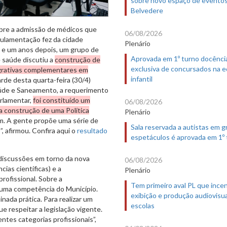
sobre novo espaço de evento
Belvedere
obre a admissão de médicos que
06/08/2026
egulamentação fez da cidade
Plenário
a e um anos depois, um grupo de
Aprovada em 1º turno docênci
e saúde discutiu a
construção de
exclusiva de concursados na 
tegrativas complementares em
infantil
rde desta quarta-feira (30/4)
aúde e Saneamento, a requerimento
arlamentar,
foi constituído um
06/08/2026
a construção de uma Política
Plenário
lém. A gente propõe uma série de
Sala reservada a autistas em 
, afirmou. Confira aqui o
resultado
espetáculos é aprovada em 1º
 discussões em torno da nova
06/08/2026
ias científicas) e a
Plenário
rofissional. Sobre a
Tem primeiro aval PL que incen
 uma competência do Município.
exibição e produção audiovisua
ada prática. Para realizar um
escolas
e respeitar a legislação vigente.
ntes categorias profissionais”,