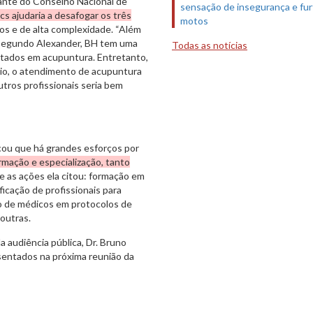
rante do Conselho Nacional de
sensação de insegurança e fur
cs ajudaria a desafogar os três
motos
dos e de alta complexidade. “Além
. Segundo Alexander, BH tem uma
Todas as notícias
ilitados em acupuntura. Entretanto,
io, o atendimento de acupuntura
tros profissionais seria bem
cou que há grandes esforços por
rmação e especialização, tanto
re as ações ela citou: formação em
ificação de profissionais para
o de médicos em protocolos de
 outras.
 audiência pública, Dr. Bruno
entados na próxima reunião da