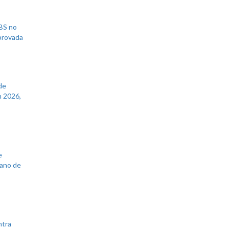
UBS no
aprovada
de
 2026,
e
lano de
ntra