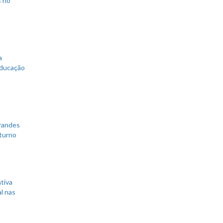
s no
a
educação
grandes
 turno
tiva
l nas