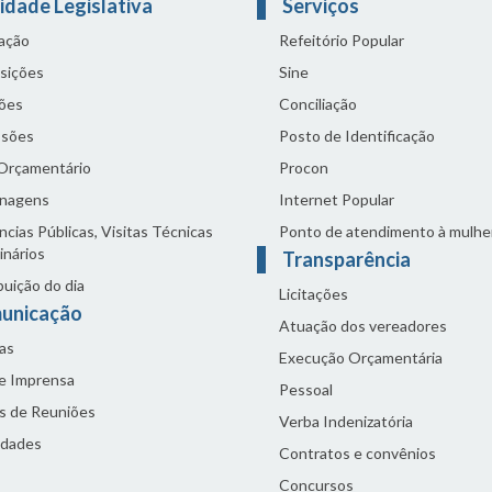
idade Legislativa
Serviços
lação
Refeitório Popular
sições
Sine
ões
Conciliação
sões
Posto de Identificação
 Orçamentário
Procon
nagens
Internet Popular
cias Públicas, Visitas Técnicas
Ponto de atendimento à mulhe
inários
Transparência
buição do dia
Licitações
unicação
Atuação dos vereadores
as
Execução Orçamentária
de Imprensa
Pessoal
s de Reuniões
Verba Indenizatória
idades
Contratos e convênios
Concursos