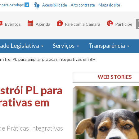
Ir para o rodapé
4
Acessibilidade
Alto contraste
Mapa do site
Eventos
Agenda
Fale com a Câmara
Participe
dade Legislativa
Serviços
Transparência
strói PL para ampliar práticas integrativas em BH
WEB STORIES
strói PL para
rativas em
de Práticas Integrativas