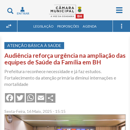
Togg
Toggle
ENTRAR
navig
navigation
LEGISLAÇÃO
PROPOSIÇÕES
AGENDA
ATENÇÃO BÁSICA À SAÚDE
Audiência reforça urgência na ampliação das
equipes de Saúde da Família em BH
Prefeitura reconhece necessidade e já faz estudos.
Fortalecimento da atenção primária diminui internações e
mortalidade
Share
Facebook
Twitter
WhatsApp
Email
Sexta-Feira, 16 Maio, 2025 - 15:15