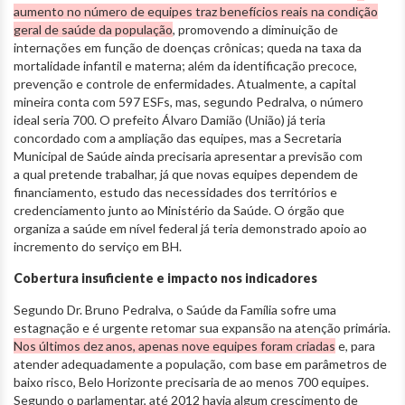
aumento no número de equipes traz benefícios reais na condição
geral de saúde da população
, promovendo a diminuição de
internações em função de doenças crônicas; queda na taxa da
mortalidade infantil e materna; além da identificação precoce,
prevenção e controle de enfermidades. Atualmente, a capital
mineira conta com 597 ESFs, mas, segundo Pedralva, o número
ideal seria 700. O prefeito Álvaro Damião (União) já teria
concordado com a ampliação das equipes, mas a Secretaria
Municipal de Saúde ainda precisaria apresentar a previsão com
a qual pretende trabalhar, já que novas equipes dependem de
financiamento, estudo das necessidades dos territórios e
credenciamento junto ao Ministério da Saúde. O órgão que
organiza a saúde em nível federal já teria demonstrado apoio ao
incremento do serviço em BH.
Cobertura insuficiente e impacto nos indicadores
Segundo Dr. Bruno Pedralva, o Saúde da Família sofre uma
estagnação e é urgente retomar sua expansão na atenção primária.
Nos últimos dez anos, apenas nove equipes foram criadas
e, para
atender adequadamente a população, com base em parâmetros de
baixo risco, Belo Horizonte precisaria de ao menos 700 equipes.
Segundo o parlamentar, até 2012 havia algum crescimento de