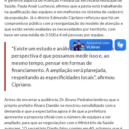
A gerente adjunta de Atenção Primária da Secretaria Municipal de
Saúde, Paula Anair Luchessi, afirmou que a pasta está trabalhando
na qualificação das equipes e em melhorias no sistema de cadastro
da população. Já o diretor Edmundo Cipriano reforçou que há um
compromisso público com a reorganização do modelo de atenção e
que estão sendo avaliadas as necessidades por território, com
base em uma média de 3.500 a 4 mil pessoas por equipe.
"Existe um estudo e análise em andamento e a
perspectiva é que possamos medir isso e, ao
mesmo tempo, pensar em formas de
financiamento. A ampliação será planejada,
respeitando as especificidades locais”, afirmou
Cipriano.
Antes de encerrar a audiência, Dr. Bruno Pedralva lembrou que o
próprio prefeito Álvaro Damião se mostrou sensibilizado com a
demanda e que a expectativa agora é de que a prefeitura
apresente a proposta oficial com o número de equipes a ser
ampliado, para que as negociações com o Ministério da Saúde
avancem. “O secretário Danilo falou comigo em 40, achamos que é