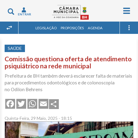
Togg
Toggle
ENTRAR
navig
navigation
LEGISLAÇÃO
PROPOSIÇÕES
AGENDA
SAÚDE
Comissão questiona oferta de atendimento
psiquiátrico na rede municipal
Prefeitura de BH também deverá esclarecer falta de materiais
para procedimentos odontológicos e de colonoscopia
no Odilon Behrens
Share
Facebook
Twitter
WhatsApp
Email
Quinta-Feira, 29 Maio, 2025 - 18:15