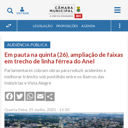
Togg
Toggle
ENTRAR
navig
navigation
LEGISLAÇÃO
PROPOSIÇÕES
AGENDA
AUDIÊNCIA PÚBLICA
Em pauta na quinta (26), ampliação de faixas
em trecho de linha férrea do Anel
Parlamentares cobram obras para reduzir acidentes e
melhorar trânsito sob pontilhão entre os Bairros das
Indústrias e Vista Alegre
Share
Facebook
Twitter
WhatsApp
Email
Quarta-Feira, 25 Junho, 2025 - 13:30