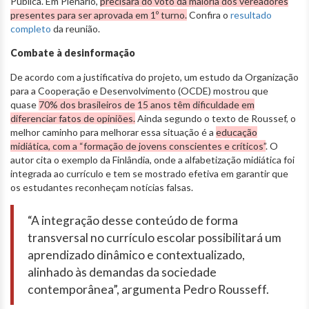
Pública. Em Plenário,
precisará do voto da maioria dos vereadores
presentes para ser aprovada em 1º turno.
Confira o
resultado
completo
da reunião.
Combate à desinformação
De acordo com a justificativa do projeto, um estudo da Organização
para a Cooperação e Desenvolvimento (OCDE) mostrou que
quase
70% dos brasileiros de 15 anos têm dificuldade em
diferenciar fatos de opiniões.
Ainda segundo o texto de Roussef, o
melhor caminho para melhorar essa situação é a
educação
midiática, com a “formação de jovens conscientes e críticos”
. O
autor cita o exemplo da Finlândia, onde a alfabetização midiática foi
integrada ao currículo e tem se mostrado efetiva em garantir que
os estudantes reconheçam notícias falsas.
“A integração desse conteúdo de forma
transversal no currículo escolar possibilitará um
aprendizado dinâmico e contextualizado,
alinhado às demandas da sociedade
contemporânea”, argumenta Pedro Rousseff.