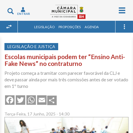
Togg
Toggle
ENTRAR
navig
navigation
LEGISLAÇÃO
PROPOSIÇÕES
AGENDA
LEGISLAÇÃO E JUSTIÇA
Escolas municipais podem ter “Ensino Anti-
Fake News” no contraturno
Projeto começa a tramitar com parecer favorável da CLJ e
deve passar ainda por mais três comissões antes de ser votado
em 1º turno
Share
Facebook
Twitter
WhatsApp
Email
Terça-Feira, 17 Junho, 2025 - 14:30