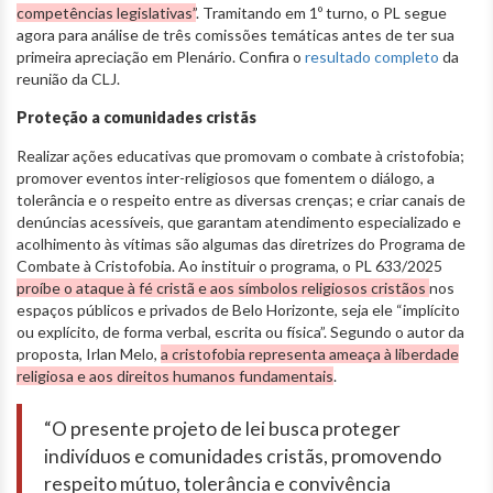
competências legislativas”
. Tramitando em 1º turno, o PL segue
agora para análise de três comissões temáticas antes de ter sua
primeira apreciação em Plenário. Confira o
resultado completo
da
reunião da CLJ.
Proteção a comunidades cristãs
Realizar ações educativas que promovam o combate à cristofobia;
promover eventos inter-religiosos que fomentem o diálogo, a
tolerância e o respeito entre as diversas crenças; e criar canais de
denúncias acessíveis, que garantam atendimento especializado e
acolhimento às vítimas são algumas das diretrizes do Programa de
Combate à Cristofobia. Ao instituir o programa, o PL 633/2025
proíbe o ataque à fé cristã e aos símbolos religiosos cristãos
nos
espaços públicos e privados de Belo Horizonte, seja ele “implícito
ou explícito, de forma verbal, escrita ou física”. Segundo o autor da
proposta, Irlan Melo,
a cristofobia representa ameaça à liberdade
religiosa e aos direitos humanos fundamentais
.
“O presente projeto de lei busca proteger
indivíduos e comunidades cristãs, promovendo
respeito mútuo, tolerância e convivência