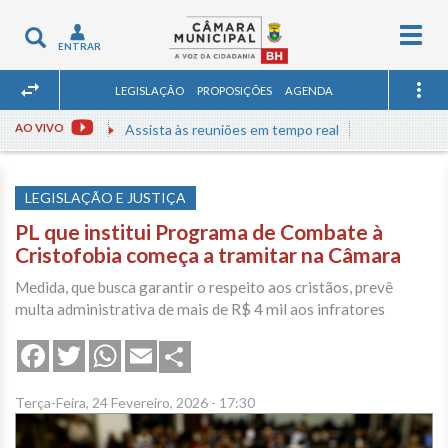
Togg
Toggle
ENTRAR
navig
navigation
LEGISLAÇÃO
PROPOSIÇÕES
AGENDA
AO VIVO
Assista às reuniões em tempo real
LEGISLAÇÃO E JUSTIÇA
PL que institui Programa de Combate à
Cristofobia começa a tramitar na Câmara
Medida, que busca garantir o respeito aos cristãos, prevê
multa administrativa de mais de R$ 4 mil aos infratores
Share
Facebook
Twitter
WhatsApp
Email
Terça-Feira, 24 Fevereiro, 2026 - 17:30