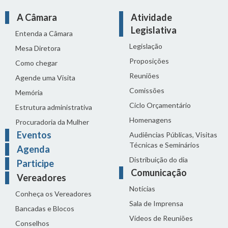
A Câmara
Atividade
Legislativa
Entenda a Câmara
Legislação
Mesa Diretora
Proposições
Como chegar
Reuniões
Agende uma Visita
Comissões
Memória
Ciclo Orçamentário
Estrutura administrativa
Homenagens
Procuradoria da Mulher
Eventos
Audiências Públicas, Visitas
Técnicas e Seminários
Agenda
Distribuição do dia
Participe
Comunicação
Vereadores
Notícias
Conheça os Vereadores
Sala de Imprensa
Bancadas e Blocos
Vídeos de Reuniões
Conselhos