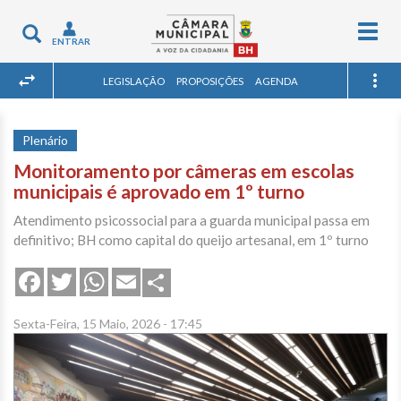
Togg
Toggle
ENTRAR
navig
navigation
LEGISLAÇÃO
PROPOSIÇÕES
AGENDA
Plenário
Monitoramento por câmeras em escolas
municipais é aprovado em 1º turno
Atendimento psicossocial para a guarda municipal passa em
definitivo; BH como capital do queijo artesanal, em 1º turno
Share
Facebook
Twitter
WhatsApp
Email
Sexta-Feira, 15 Maio, 2026 - 17:45