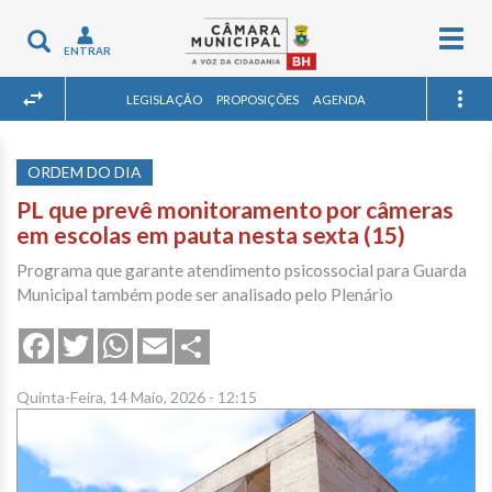
Togg
Toggle
ENTRAR
navig
navigation
LEGISLAÇÃO
PROPOSIÇÕES
AGENDA
ORDEM DO DIA
PL que prevê monitoramento por câmeras
em escolas em pauta nesta sexta (15)
Programa que garante atendimento psicossocial para Guarda
Municipal também pode ser analisado pelo Plenário
Share
Facebook
Twitter
WhatsApp
Email
Quinta-Feira, 14 Maio, 2026 - 12:15