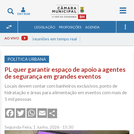
Togg
Toggle
ENTRAR
navig
navigation
LEGISLAÇÃO
PROPOSIÇÕES
AGENDA
AO VIVO
Assista às reuniões em tempo real
POLÍTICA URBANA
PL quer garantir espaço de apoio a agentes
de segurança em grandes eventos
Locais devem contar com banheiros exclusivos, ponto de
hidratação e áreas para alimentação em eventos com mais de
5 mil pessoas
Share
Facebook
Twitter
WhatsApp
Email
Segunda-Feira, 1 Junho, 2026 - 15:30