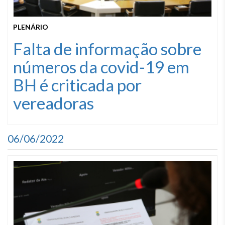
PLENÁRIO
Falta de informação sobre
números da covid-19 em
BH é criticada por
vereadoras
06/06/2022