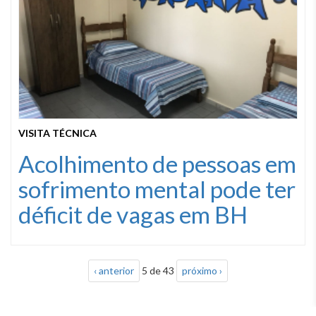
VISITA TÉCNICA
Acolhimento de pessoas em
sofrimento mental pode ter
déficit de vagas em BH
‹ anterior
5 de 43
próximo ›