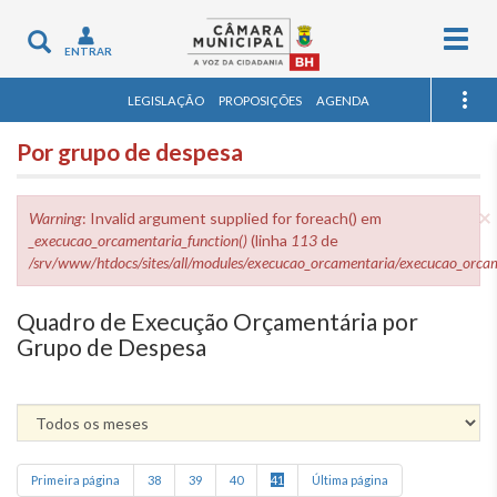
Togg
Toggle
ENTRAR
navig
navigation
LEGISLAÇÃO
PROPOSIÇÕES
AGENDA
Por grupo de despesa
×
Menssagem de erro
Warning
: Invalid argument supplied for foreach() em
_execucao_orcamentaria_function()
(linha
113
de
/srv/www/htdocs/sites/all/modules/execucao_orcamentaria/execucao_orca
Quadro de Execução Orçamentária por
Grupo de Despesa
(current)
Primeira página
38
39
40
41
Última página