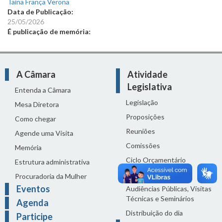
Taina França Verona
Data de Publicação:
25/05/2026
É publicação de memória:
A Câmara
Atividade
Legislativa
Entenda a Câmara
Legislação
Mesa Diretora
Proposições
Como chegar
Reuniões
Agende uma Visita
Comissões
Memória
Ciclo Orçamentário
Estrutura administrativa
Homenagens
Procuradoria da Mulher
Eventos
Audiências Públicas, Visitas
Técnicas e Seminários
Agenda
Distribuição do dia
Participe