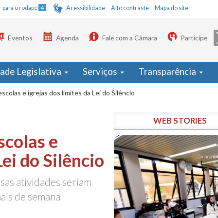
Ir para o rodapé
4
Acessibilidade
Alto contraste
Mapa do site
Eventos
Agenda
Fale com a Câmara
Participe
dade Legislativa
Serviços
Transparência
escolas e igrejas dos limites da Lei do Silêncio
WEB STORIES
scolas e
Lei do Silêncio
sas atividades seriam
inais de semana