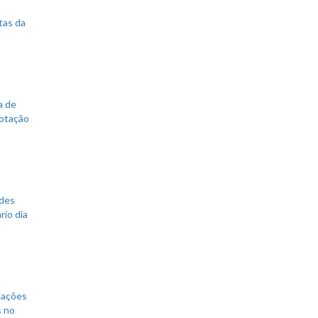
tas da
a de
votação
ades
rio dia
mações
s no