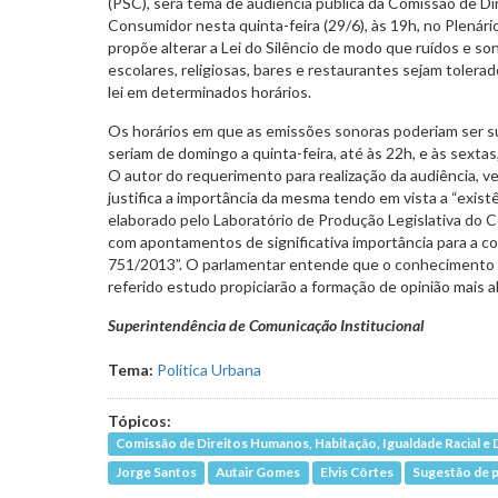
(PSC), será tema de audiência pública da Comissão de D
Consumidor nesta quinta-feira (29/6), às 19h, no Plenári
propõe alterar a Lei do Silêncio de modo que ruídos e s
escolares, religiosas, bares e restaurantes sejam tolerad
lei em determinados horários.
Os horários em que as emissões sonoras poderiam ser su
seriam de domingo a quinta-feira, até às 22h, e às sexta
O autor do requerimento para realização da audiência, v
justifica a importância da mesma tendo em vista a “exist
elaborado pelo Laboratório de Produção Legislativa do C
com apontamentos de significativa importância para a cor
751/2013”. O parlamentar entende que o conhecimento
referido estudo propiciarão a formação de opinião mais 
Superintendência de Comunicação Institucional
Tema:
Política Urbana
Tópicos:
Comissão de Direitos Humanos, Habitação, Igualdade Racial 
Jorge Santos
Autair Gomes
Elvis Côrtes
Sugestão de 