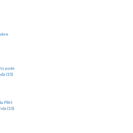
sobre
ets pode
nda (10)
 da PBH
nda (10)