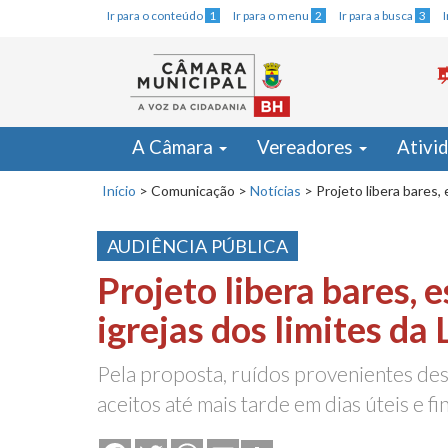
Ir para o conteúdo
1
Ir para o menu
2
Ir para a busca
3
A Câmara
Vereadores
Ativi
Início
>
Comunicação
>
Notícias
>
Projeto libera bares, 
AUDIÊNCIA PÚBLICA
Projeto libera bares, e
igrejas dos limites da 
Pela proposta, ruídos provenientes des
aceitos até mais tarde em dias úteis e f