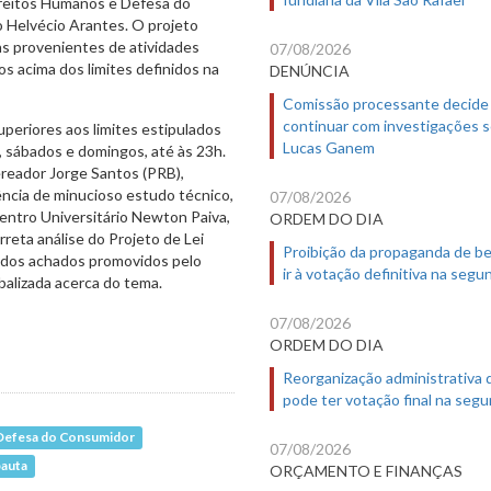
ireitos Humanos e Defesa do
o Helvécio Arantes. O projeto
ons provenientes de atividades
07/08/2026
os acima dos limites definidos na
DENÚNCIA
Comissão processante decide
continuar com investigações 
periores aos limites estipulados
Lucas Ganem
s, sábados e domingos, até às 23h.
ereador Jorge Santos (PRB),
ência de minucioso estudo técnico,
07/08/2026
entro Universitário Newton Paiva,
ORDEM DO DIA
reta análise do Projeto de Lei
Proibição da propaganda de b
 dos achados promovidos pelo
ir à votação definitiva na segu
abalizada acerca do tema.
07/08/2026
ORDEM DO DIA
Reorganização administrativa
pode ter votação final na segu
e Defesa do Consumidor
07/08/2026
pauta
ORÇAMENTO E FINANÇAS