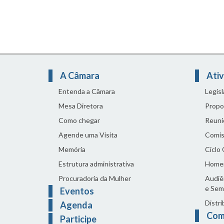
A Câmara
Ativ
Entenda a Câmara
Legis
Mesa Diretora
Propo
Como chegar
Reuni
Agende uma Visita
Comis
Memória
Ciclo
Estrutura administrativa
Home
Procuradoria da Mulher
Audiên
e Sem
Eventos
Distri
Agenda
Com
Participe