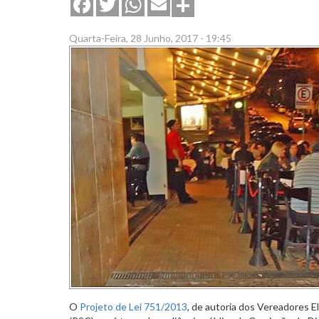
Share
Facebook
Twitter
WhatsApp
Email
Quarta-Feira, 28 Junho, 2017 - 19:45
O
Projeto de Lei 751/2013
, de autoria dos Vereadores E