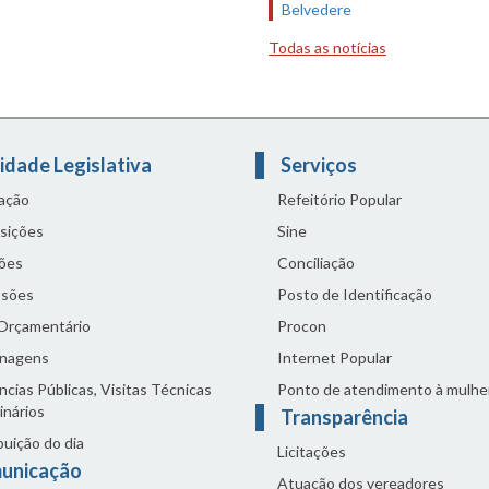
Belvedere
Todas as notícias
idade Legislativa
Serviços
lação
Refeitório Popular
sições
Sine
ões
Conciliação
sões
Posto de Identificação
 Orçamentário
Procon
nagens
Internet Popular
cias Públicas, Visitas Técnicas
Ponto de atendimento à mulhe
inários
Transparência
buição do dia
Licitações
unicação
Atuação dos vereadores