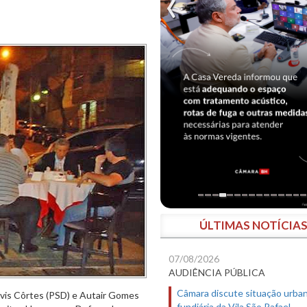
ÚLTIMAS NOTÍCIA
07/08/2026
AUDIÊNCIA PÚBLICA
Câmara discute situação urban
lvis Côrtes (PSD) e Autair Gomes
fundiária da Vila São Rafael