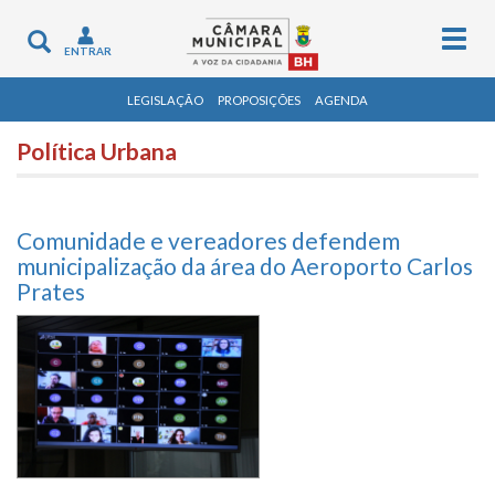
Togg
Toggle
ENTRAR
navig
navigation
LEGISLAÇÃO
PROPOSIÇÕES
AGENDA
Política Urbana
Comunidade e vereadores defendem
municipalização da área do Aeroporto Carlos
Prates