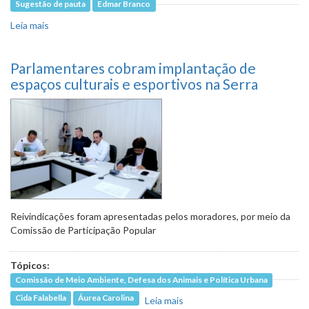
Sugestão de pauta
Edmar Branco
Leia mais
sobre Comunidade que vive às margens do Córrego do
Embira teme inundações
Parlamentares cobram implantação de
espaços culturais e esportivos na Serra
Reivindicações foram apresentadas pelos moradores, por meio da
Comissão de Participação Popular
Tópicos:
Comissão de Meio Ambiente, Defesa dos Animais e Política Urbana
Cida Falabella
Áurea Carolina
Leia mais
sobre Parlamentares