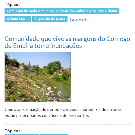
Tópicos:
Comissão de Meio Ambiente, Defesa dos Animais e Política Urbana
Juliano Lopes
Sugestão de pauta
Leia mais
sobre Acúmulo de
entulho, que obstrui
águas de chuva, pode
Comunidade que vive às margens do Córrego
dar lugar a horta
comunitária
do Embira teme inundações
Com a aproximação do período chuvoso, moradores do entorno
estão preocupados com riscos de enchentes
Tópicos: